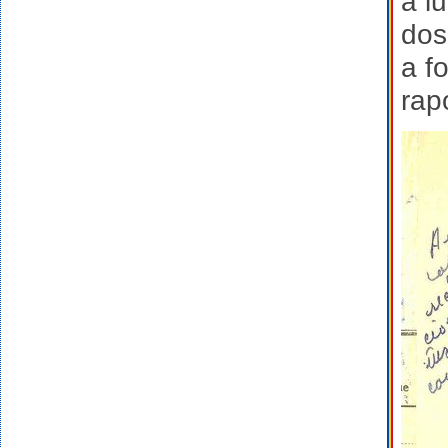
a l
dos
a f
rapo