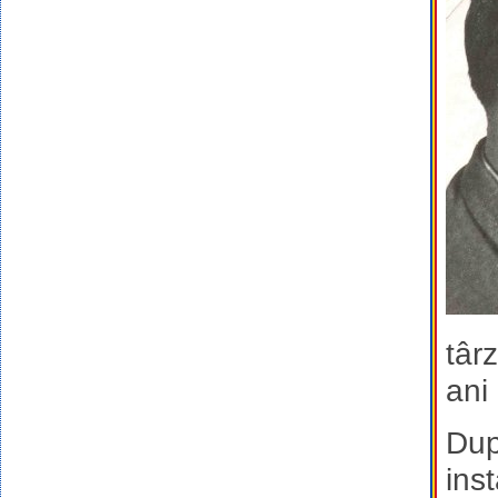
târ
ani
Dup
ins