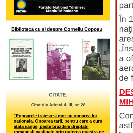
par
În 
naţ
Biblioteca cu si despre Corneliu Coposu
ares
„În
a of
aer
de f
DE
CITATE:
MI
Citat din Adrealul, III, nr. 26
Com
"Popoarele traiesc si mor cu onoarea lor
nationala. Onoarea tarii, pentru care a curs
ast
atata sange, peste brazdele dreptatii
romanesti castigate prin puterea noastra de