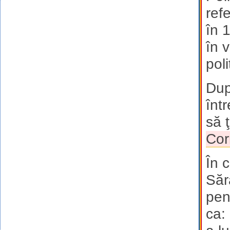
ref
în 
în 
poli
Dup
înt
să ţ
Cor
În 
Săr
pen
ca: