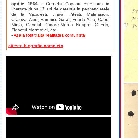
aprilie 1964
- Corneliu Coposu este pus in
libertate dupa 17 ani de detentie in penitenciarele
de la Vacaresti, Jilava, Pitesti, Malmaison,
Craiova, Aiud, Ramnicu Sarat, Poarta Alba, Capul
Midia, Canalul Dunare-Marea Neagra, Gherla,
Sighetul Marmatiei, etc.
-
Asa a fost traita realitatea comunista
citeste biografia completa