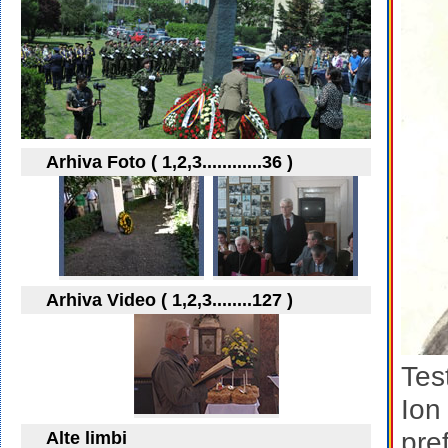
Arhiva Foto ( 1,2,3............36 )
Arhiva Video ( 1,2,3........127 )
Tes
Ion
pre
Alte limbi