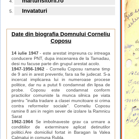
marturisitorii.ro
Invataturi
Date din biografia Domnului Corneliu
Coposu
14 iulie 1947
- este arestat impreuna cu intreaga
conducere PNT, dupa inscenarea de la Tamadau,
desi nu facuse parte din grupul arestat acolo.
1947-1956-1962
- Corneliu Coposu ramane timp
de 9 ani in arest preventiv, fara sa fie judecat. S-a
incercat implicarea lui in numeroase procese
politice, dar nu a putut fi condamnat din lipsa de
probe. Coposu este condamnat conform
practicilor comuniste la munca silnica pe viata
pentru "inalta tradare a clasei muncitoare si crima
contra reformelor sociale". Corneliu Coposu
ramine 8 ani in regim sever de izolare la Ramnicu
Sarat
1962-1964
Se imbolnaveste grav ca urmare a
conditiilor de exterminare aplicat detinutilor
politici.Are domiciliul fortat in Baragan la Valea
Calmatui in comuna Rubla.