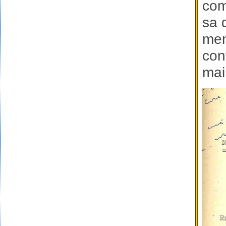
com
sa 
mem
con
mai