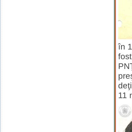
în 
fos
PNŢ
pre
deţ
11 