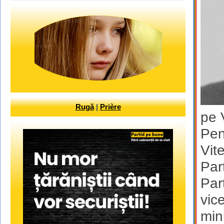
Rugă
|
Prière
pe 
Pen
Vit
Par
Par
vic
min