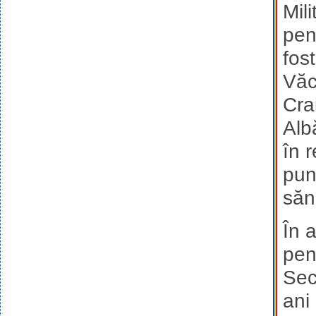
Mil
pen
fos
Văc
Cra
Alb
în 
pun
săn
În 
pen
Sec
ani