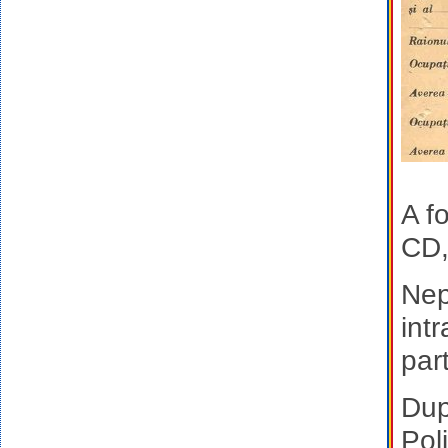
A f
CD,
Nep
int
par
Dup
Pol