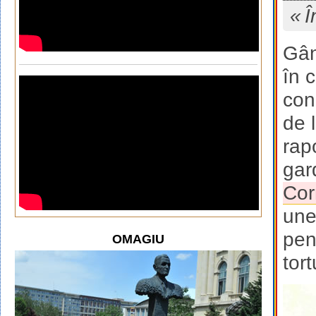
Î
Gân
în 
con
de 
rap
gar
Cor
une
pen
OMAGIU
tor