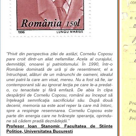
"Privit din perspectiva zilei de astăzi, Corneliu Coposu
pare croit dintr-un aliat nefamiliar. Acela al curajului,
demnităţii, onoarei şi patriotismului. În 1990, într-o
Românie dominată de ură şi de resentiment, el a
întruchipat, alături de un mănunchi de oameni, idealul
unei patrii la care am visat, mereu. Nu a fost să fie, iar
contemporanii săi au ignorat lecţia pe care le-a predat-
o, cu tenacitate şi fără emfază. De abia în clipa
despărţirii de Corneliu Coposu, românii au început să
înţeleagă semnficaţia sacrificiului său. După două
decenii, memoria sa este acel reper la care mă întorc,
spre a respinge resemnarea. Corneliu Coposu este
parte din energia care ne hrăneşte speranţa, oprindu-
ne să cădem pradă deznădejdii."
Profesor Ioan Stanomir, Facultatea de Stiinte
Politice, Universitatea Bucuresti