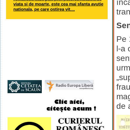
înc
viata si de moarte, este cea mai sfanta avutie
nationala, pe care ostirea vit....
tra
Sen
Pe 
l-a
sen
urm
„su
fra
mag
de 