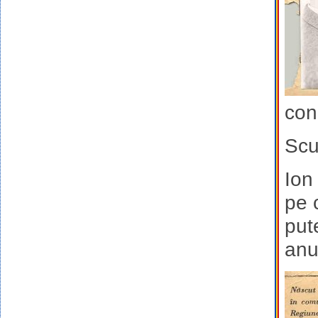
con
Scu
Ion
pe 
put
anu