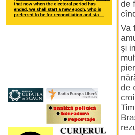
de f
that now when the electoral period has
ended, we shall start a new epoch, who is
cîn
preferred to be for reconciliation and sta....
Va 
amu
şi 
mul
pie
năr
de 
croi
Tim
Bra
rezu