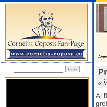
Aca
Pr
Î
Ai 
gre