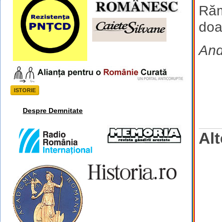
Răm
doa
And
ISTORIE
Despre Demnitate
Alt