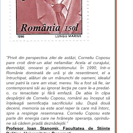
"Privit din perspectiva zilei de astăzi, Corneliu Coposu
pare croit dintr-un aliat nefamiliar. Acela al curajului,
demnităţii, onoarei şi patriotismului. În 1990, într-o
Românie dominată de ură şi de resentiment, el a
întruchipat, alături de un mănunchi de oameni, idealul
unei patrii la care am visat, mereu. Nu a fost să fie, iar
contemporanii săi au ignorat lecţia pe care le-a predat-
o, cu tenacitate şi fără emfază. De abia în clipa
despărţirii de Corneliu Coposu, românii au început să
înţeleagă semnficaţia sacrificiului său. După două
decenii, memoria sa este acel reper la care mă întorc,
spre a respinge resemnarea. Corneliu Coposu este
parte din energia care ne hrăneşte speranţa, oprindu-
ne să cădem pradă deznădejdii."
Profesor Ioan Stanomir, Facultatea de Stiinte