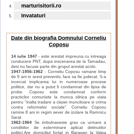
marturisitorii.ro
Invataturi
Date din biografia Domnului Corneliu
Coposu
14 iulie 1947
- este arestat impreuna cu intreaga
conducere PNT, dupa inscenarea de la Tamadau,
desi nu facuse parte din grupul arestat acolo.
1947-1956-1962
- Corneliu Coposu ramane timp
de 9 ani in arest preventiv, fara sa fie judecat. S-a
incercat implicarea lui in numeroase procese
politice, dar nu a putut fi condamnat din lipsa de
probe. Coposu este condamnat conform
practicilor comuniste la munca silnica pe viata
pentru "inalta tradare a clasei muncitoare si crima
contra reformelor sociale". Corneliu Coposu
ramine 8 ani in regim sever de izolare la Ramnicu
Sarat
1962-1964
Se imbolnaveste grav ca urmare a
conditiilor de exterminare aplicat detinutilor
politici.Are domiciliul fortat in Baragan la Valea