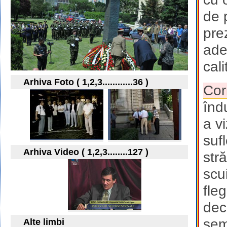
de 
pre
ade
cal
Arhiva Foto ( 1,2,3............36 )
Cor
înd
a v
suf
Arhiva Video ( 1,2,3........127 )
str
scu
fle
dec
sem
Alte limbi