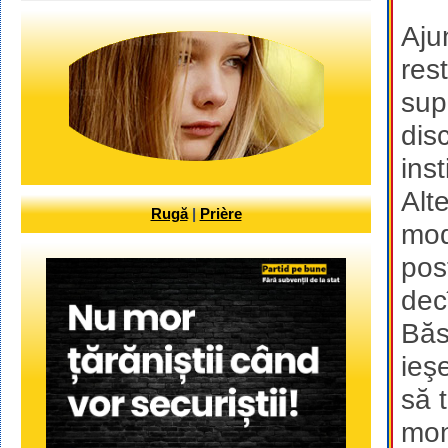
Aju
rest
sup
dis
ins
Alt
Rugă
|
Prière
mod
pos
dec
Băs
ieş
să t
mon