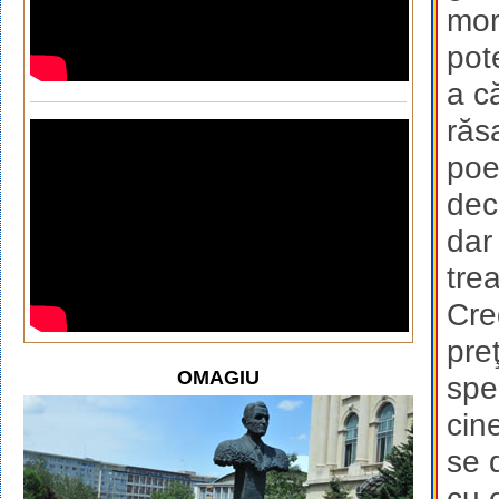
mor
pot
a c
răs
poe
decl
dar
tre
Cre
preţ
OMAGIU
spe
cin
se 
cu o