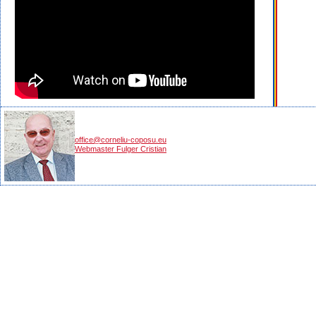
office@corneliu-coposu.eu
Webmaster Fulger Cristian