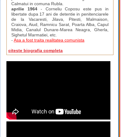
Calmatui in comuna Rubla.
aprilie 1964
- Corneliu Coposu este pus in
libertate dupa 17 ani de detentie in penitenciarele
de la Vacaresti, Jilava, Pitesti, Malmaison,
Craiova, Aiud, Ramnicu Sarat, Poarta Alba, Capul
Midia, Canalul Dunare-Marea Neagra, Gherla,
Sighetul Marmatiei, etc.
-
Asa a fost traita realitatea comunista
citeste biografia completa