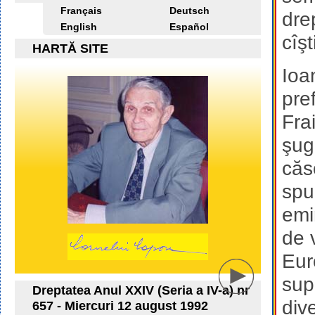
Français
Deutsch
dre
English
Español
cîşt
HARTĂ SITE
Ioa
pre
Fra
şugu
căs
spu
emi
de v
Eur
sup
Dreptatea Anul XXIV (Seria a IV-a) nr
div
657 - Miercuri 12 august 1992