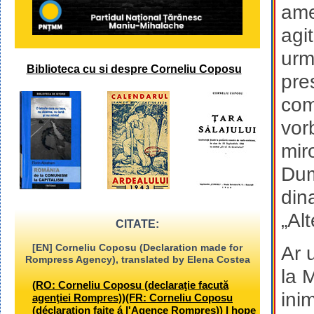
ame
agi
urm
Biblioteca cu si despre Corneliu Coposu
pre
com
vor
mir
Dum
din
„Al
CITATE:
[EN] Corneliu Coposu (Declaration made for
Ar 
Rompress Agency), translated by Elena Costea
la 
(RO: Corneliu Coposu (declaraţie facută
ini
agenţiei Rompres))(FR: Corneliu Coposu
(déclaration faite á l'Agence Rompres)) I hope