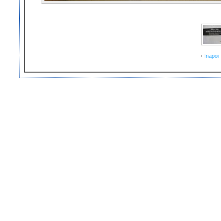
‹
Inapoi
Copyright ©2007-2013 Fundatia Corneliu Coposu
Webmaster Fulger Cristian