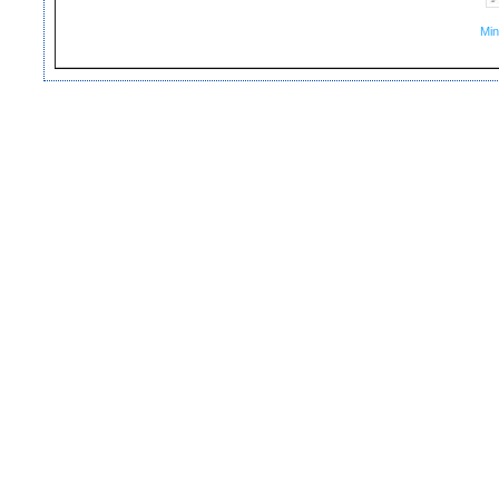
Min
Copyright ©2007-2013 Fundatia Corneliu Coposu
Webmaster Fulger Cristian