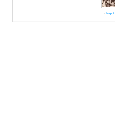
‹
Inapoi
Copyright ©2007-2013 Fundatia Corneliu Coposu
Webmaster Fulger Cristian