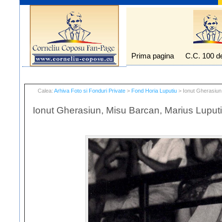
Prima pagina
C.C. 100 d
Calea:
Arhiva Foto si Fonduri Private
>
Fond Horia Luputiu
> Ionut Gherasiun,
Ionut Gherasiun, Misu Barcan, Marius Luputi