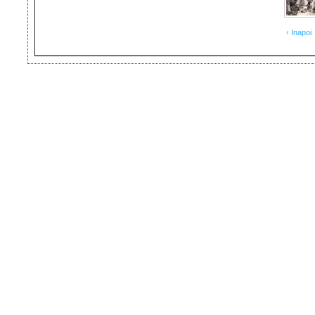
‹
Inapoi
Copyright ©2007-2013 Fundatia Corneliu Coposu
Webmaster Fulger Cristian