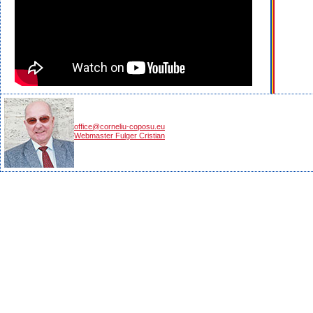
office@corneliu-coposu.eu
Webmaster Fulger Cristian