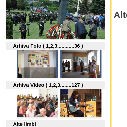
Alt
Arhiva Foto ( 1,2,3............36 )
Arhiva Video ( 1,2,3........127 )
Alte limbi