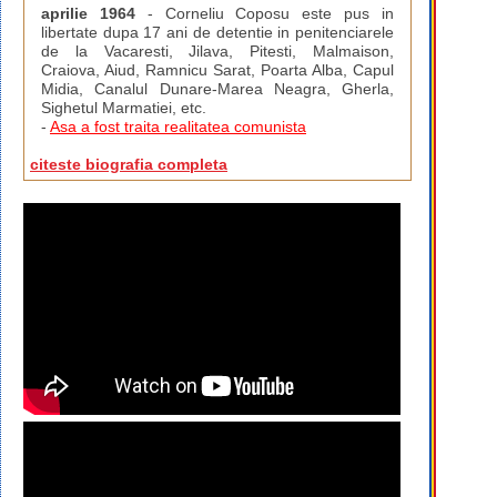
aprilie 1964
- Corneliu Coposu este pus in
libertate dupa 17 ani de detentie in penitenciarele
de la Vacaresti, Jilava, Pitesti, Malmaison,
Craiova, Aiud, Ramnicu Sarat, Poarta Alba, Capul
Midia, Canalul Dunare-Marea Neagra, Gherla,
Sighetul Marmatiei, etc.
-
Asa a fost traita realitatea comunista
citeste biografia completa