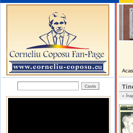
Aca
Tin
Îna