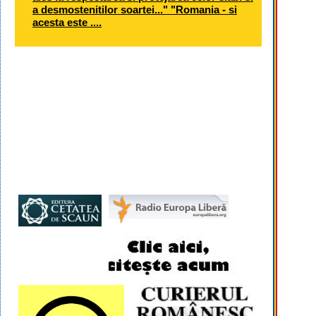
a desmostenitilor soartei..." "Romania - si
acesta este ....