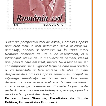
"Privit din perspectiva zilei de astăzi, Corneliu Coposu
pare croit dintr-un aliat nefamiliar. Acela al curajului,
demnităţii, onoarei şi patriotismului. În 1990, într-o
Românie dominată de ură şi de resentiment, el a
întruchipat, alături de un mănunchi de oameni, idealul
unei patrii la care am visat, mereu. Nu a fost să fie, iar
contemporanii săi au ignorat lecţia pe care le-a predat-
o, cu tenacitate şi fără emfază. De abia în clipa
despărţirii de Corneliu Coposu, românii au început să
înţeleagă semnficaţia sacrificiului său. După două
decenii, memoria sa este acel reper la care mă întorc,
spre a respinge resemnarea. Corneliu Coposu este
parte din energia care ne hrăneşte speranţa, oprindu-
ne să cădem pradă deznădejdii."
Profesor Ioan Stanomir, Facultatea de Stiinte
Politice, Universitatea Bucuresti