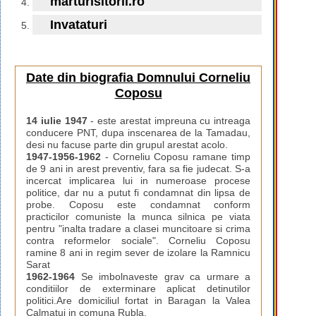
marturisitorii.ro
Invataturi
Date din biografia Domnului Corneliu
Coposu
14 iulie 1947
- este arestat impreuna cu intreaga
conducere PNT, dupa inscenarea de la Tamadau,
desi nu facuse parte din grupul arestat acolo.
1947-1956-1962
- Corneliu Coposu ramane timp
de 9 ani in arest preventiv, fara sa fie judecat. S-a
incercat implicarea lui in numeroase procese
politice, dar nu a putut fi condamnat din lipsa de
probe. Coposu este condamnat conform
practicilor comuniste la munca silnica pe viata
pentru "inalta tradare a clasei muncitoare si crima
contra reformelor sociale". Corneliu Coposu
ramine 8 ani in regim sever de izolare la Ramnicu
Sarat
1962-1964
Se imbolnaveste grav ca urmare a
conditiilor de exterminare aplicat detinutilor
politici.Are domiciliul fortat in Baragan la Valea
Calmatui in comuna Rubla.