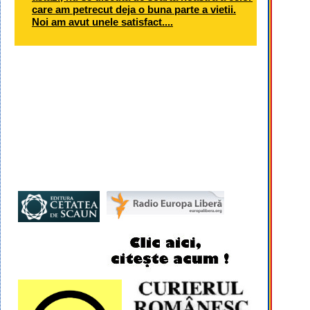
care am petrecut deja o buna parte a vietii.
Noi am avut unele satisfact....