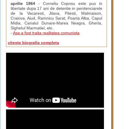
aprilie 1964
- Corneliu Coposu este pus in
libertate dupa 17 ani de detentie in penitenciarele
de la Vacaresti, Jilava, Pitesti, Malmaison,
Craiova, Aiud, Ramnicu Sarat, Poarta Alba, Capul
Midia, Canalul Dunare-Marea Neagra, Gherla,
Sighetul Marmatiei, etc.
-
Asa a fost traita realitatea comunista
citeste biografia completa