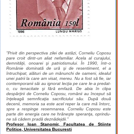
"Privit din perspectiva zilei de astăzi, Corneliu Coposu
pare croit dintr-un aliat nefamiliar. Acela al curajului,
demnităţii, onoarei şi patriotismului. În 1990, într-o
Românie dominată de ură şi de resentiment, el a
întruchipat, alături de un mănunchi de oameni, idealul
unei patrii la care am visat, mereu. Nu a fost să fie, iar
contemporanii săi au ignorat lecţia pe care le-a predat-
o, cu tenacitate şi fără emfază. De abia în clipa
despărţirii de Corneliu Coposu, românii au început să
înţeleagă semnficaţia sacrificiului său. După două
decenii, memoria sa este acel reper la care mă întorc,
spre a respinge resemnarea. Corneliu Coposu este
parte din energia care ne hrăneşte speranţa, oprindu-
ne să cădem pradă deznădejdii."
Profesor Ioan Stanomir, Facultatea de Stiinte
Politice, Universitatea Bucuresti