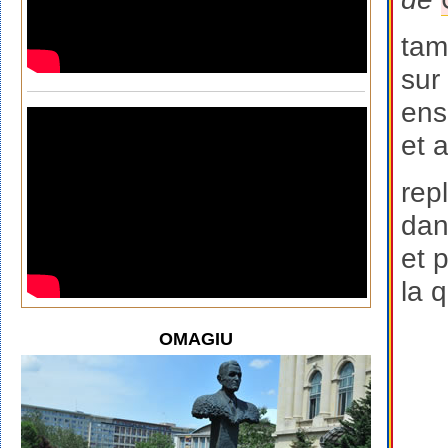
tam
sur 
ens
et 
rep
dan
et 
la 
OMAGIU