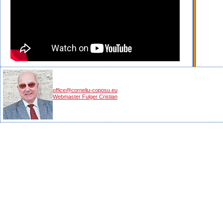
office@corneliu-coposu.eu
Webmaster Fulger Cristian