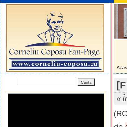
Aca
[F
Î
(R
de