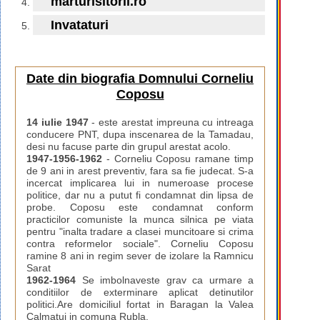
marturisitorii.ro
Invataturi
Date din biografia Domnului Corneliu
Coposu
14 iulie 1947
- este arestat impreuna cu intreaga
conducere PNT, dupa inscenarea de la Tamadau,
desi nu facuse parte din grupul arestat acolo.
1947-1956-1962
- Corneliu Coposu ramane timp
de 9 ani in arest preventiv, fara sa fie judecat. S-a
incercat implicarea lui in numeroase procese
politice, dar nu a putut fi condamnat din lipsa de
probe. Coposu este condamnat conform
practicilor comuniste la munca silnica pe viata
pentru "inalta tradare a clasei muncitoare si crima
contra reformelor sociale". Corneliu Coposu
ramine 8 ani in regim sever de izolare la Ramnicu
Sarat
1962-1964
Se imbolnaveste grav ca urmare a
conditiilor de exterminare aplicat detinutilor
politici.Are domiciliul fortat in Baragan la Valea
Calmatui in comuna Rubla.