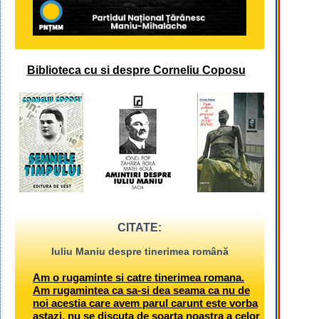
Biblioteca cu si despre Corneliu Coposu
CITATE:
Iuliu Maniu despre tinerimea română
Am o rugaminte si catre tinerimea romana.
Am rugamintea ca sa-si dea seama ca nu de
noi acestia care avem parul carunt este vorba
astazi, nu se discuta de soarta noastra a celor