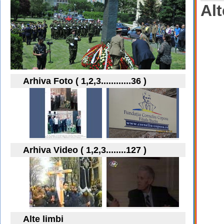
Alt
Arhiva Foto ( 1,2,3............36 )
Arhiva Video ( 1,2,3........127 )
Alte limbi