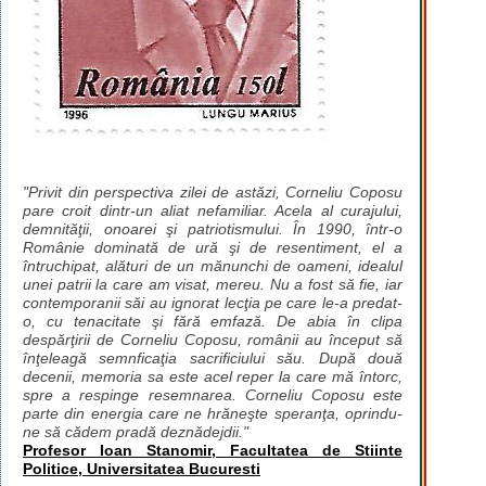
"Privit din perspectiva zilei de astăzi, Corneliu Coposu
pare croit dintr-un aliat nefamiliar. Acela al curajului,
demnităţii, onoarei şi patriotismului. În 1990, într-o
Românie dominată de ură şi de resentiment, el a
întruchipat, alături de un mănunchi de oameni, idealul
unei patrii la care am visat, mereu. Nu a fost să fie, iar
contemporanii săi au ignorat lecţia pe care le-a predat-
o, cu tenacitate şi fără emfază. De abia în clipa
despărţirii de Corneliu Coposu, românii au început să
înţeleagă semnficaţia sacrificiului său. După două
decenii, memoria sa este acel reper la care mă întorc,
spre a respinge resemnarea. Corneliu Coposu este
parte din energia care ne hrăneşte speranţa, oprindu-
ne să cădem pradă deznădejdii."
Profesor Ioan Stanomir, Facultatea de Stiinte
Politice, Universitatea Bucuresti