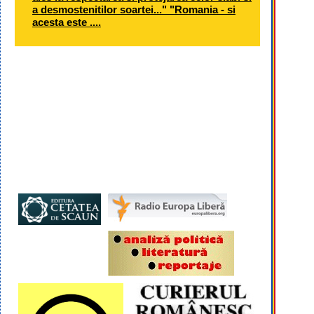
a desmostenitilor soartei..." "Romania - si
acesta este ....