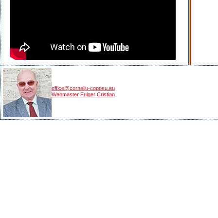
office@corneliu-coposu.eu
Webmaster Fulger Cristian