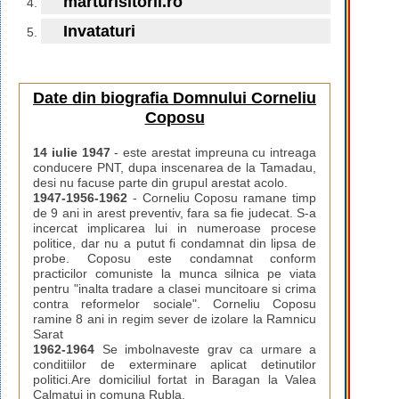
marturisitorii.ro
Invataturi
Date din biografia Domnului Corneliu
Coposu
14 iulie 1947
- este arestat impreuna cu intreaga
conducere PNT, dupa inscenarea de la Tamadau,
desi nu facuse parte din grupul arestat acolo.
1947-1956-1962
- Corneliu Coposu ramane timp
de 9 ani in arest preventiv, fara sa fie judecat. S-a
incercat implicarea lui in numeroase procese
politice, dar nu a putut fi condamnat din lipsa de
probe. Coposu este condamnat conform
practicilor comuniste la munca silnica pe viata
pentru "inalta tradare a clasei muncitoare si crima
contra reformelor sociale". Corneliu Coposu
ramine 8 ani in regim sever de izolare la Ramnicu
Sarat
1962-1964
Se imbolnaveste grav ca urmare a
conditiilor de exterminare aplicat detinutilor
politici.Are domiciliul fortat in Baragan la Valea
Calmatui in comuna Rubla.