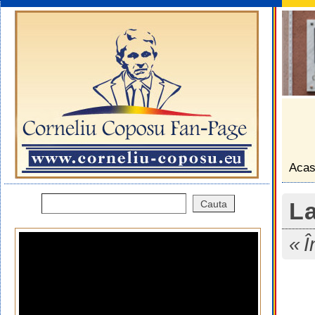
Aca
La
Î