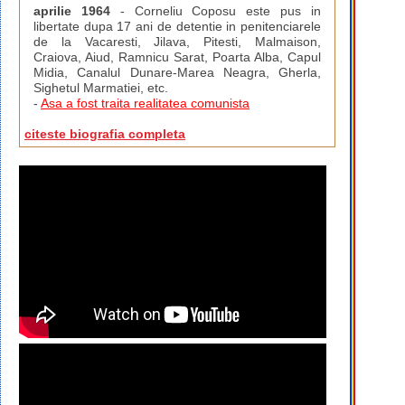
aprilie 1964
- Corneliu Coposu este pus in
libertate dupa 17 ani de detentie in penitenciarele
de la Vacaresti, Jilava, Pitesti, Malmaison,
Craiova, Aiud, Ramnicu Sarat, Poarta Alba, Capul
Midia, Canalul Dunare-Marea Neagra, Gherla,
Sighetul Marmatiei, etc.
-
Asa a fost traita realitatea comunista
citeste biografia completa