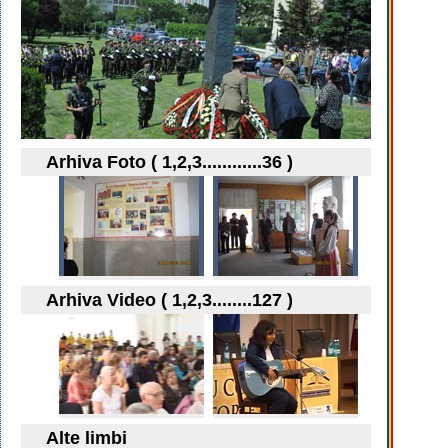
Arhiva Foto ( 1,2,3............36 )
Arhiva Video ( 1,2,3........127 )
Alte limbi