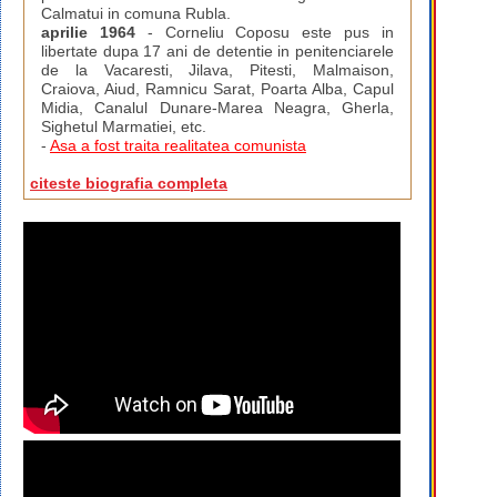
Calmatui in comuna Rubla.
aprilie 1964
- Corneliu Coposu este pus in
libertate dupa 17 ani de detentie in penitenciarele
de la Vacaresti, Jilava, Pitesti, Malmaison,
Craiova, Aiud, Ramnicu Sarat, Poarta Alba, Capul
Midia, Canalul Dunare-Marea Neagra, Gherla,
Sighetul Marmatiei, etc.
-
Asa a fost traita realitatea comunista
citeste biografia completa