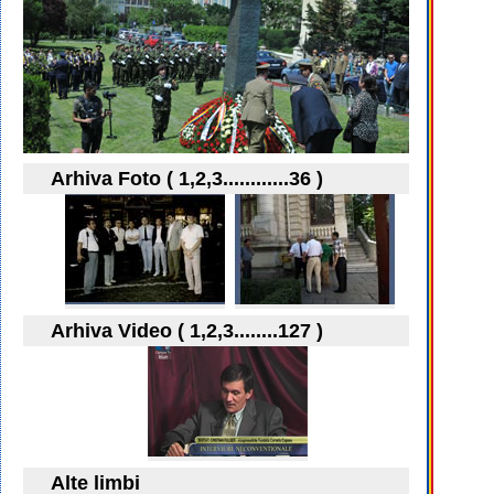
Arhiva Foto ( 1,2,3............36 )
Arhiva Video ( 1,2,3........127 )
Alte limbi