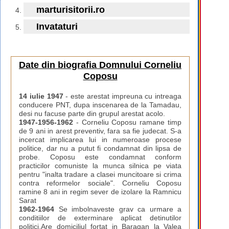
marturisitorii.ro
Invataturi
Date din biografia Domnului Corneliu
Coposu
14 iulie 1947
- este arestat impreuna cu intreaga
conducere PNT, dupa inscenarea de la Tamadau,
desi nu facuse parte din grupul arestat acolo.
1947-1956-1962
- Corneliu Coposu ramane timp
de 9 ani in arest preventiv, fara sa fie judecat. S-a
incercat implicarea lui in numeroase procese
politice, dar nu a putut fi condamnat din lipsa de
probe. Coposu este condamnat conform
practicilor comuniste la munca silnica pe viata
pentru "inalta tradare a clasei muncitoare si crima
contra reformelor sociale". Corneliu Coposu
ramine 8 ani in regim sever de izolare la Ramnicu
Sarat
1962-1964
Se imbolnaveste grav ca urmare a
conditiilor de exterminare aplicat detinutilor
politici.Are domiciliul fortat in Baragan la Valea