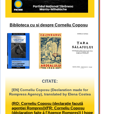
Biblioteca cu si despre Corneliu Coposu
CITATE:
[EN] Corneliu Coposu (Declaration made for
Rompress Agency), translated by Elena Costea
(RO: Corneliu Coposu (declaraţie facută
agenţiei Rompres))(FR: Corneliu Coposu
(déclaration faite á l'Agence Rompres)) I hope