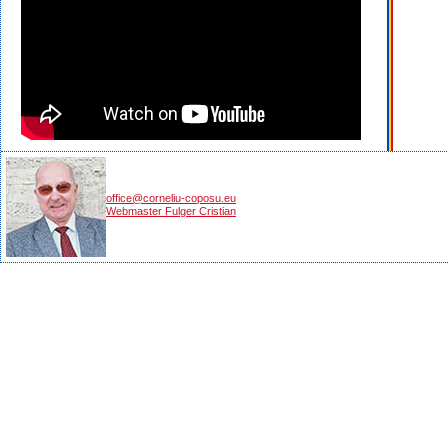
office@corneliu-coposu.eu
Webmaster Fulger Cristian