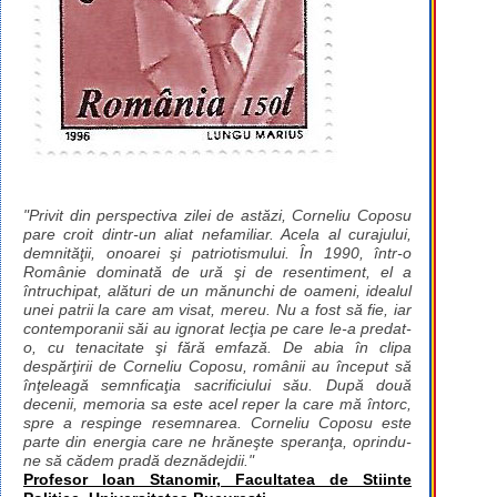
"Privit din perspectiva zilei de astăzi, Corneliu Coposu
pare croit dintr-un aliat nefamiliar. Acela al curajului,
demnităţii, onoarei şi patriotismului. În 1990, într-o
Românie dominată de ură şi de resentiment, el a
întruchipat, alături de un mănunchi de oameni, idealul
unei patrii la care am visat, mereu. Nu a fost să fie, iar
contemporanii săi au ignorat lecţia pe care le-a predat-
o, cu tenacitate şi fără emfază. De abia în clipa
despărţirii de Corneliu Coposu, românii au început să
înţeleagă semnficaţia sacrificiului său. După două
decenii, memoria sa este acel reper la care mă întorc,
spre a respinge resemnarea. Corneliu Coposu este
parte din energia care ne hrăneşte speranţa, oprindu-
ne să cădem pradă deznădejdii."
Profesor Ioan Stanomir, Facultatea de Stiinte