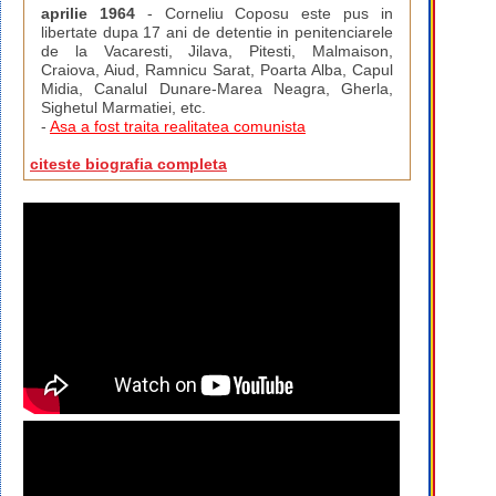
aprilie 1964
- Corneliu Coposu este pus in
libertate dupa 17 ani de detentie in penitenciarele
de la Vacaresti, Jilava, Pitesti, Malmaison,
Craiova, Aiud, Ramnicu Sarat, Poarta Alba, Capul
Midia, Canalul Dunare-Marea Neagra, Gherla,
Sighetul Marmatiei, etc.
-
Asa a fost traita realitatea comunista
citeste biografia completa