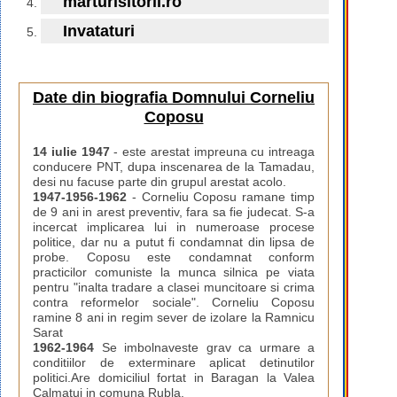
marturisitorii.ro
Invataturi
Date din biografia Domnului Corneliu
Coposu
14 iulie 1947
- este arestat impreuna cu intreaga
conducere PNT, dupa inscenarea de la Tamadau,
desi nu facuse parte din grupul arestat acolo.
1947-1956-1962
- Corneliu Coposu ramane timp
de 9 ani in arest preventiv, fara sa fie judecat. S-a
incercat implicarea lui in numeroase procese
politice, dar nu a putut fi condamnat din lipsa de
probe. Coposu este condamnat conform
practicilor comuniste la munca silnica pe viata
pentru "inalta tradare a clasei muncitoare si crima
contra reformelor sociale". Corneliu Coposu
ramine 8 ani in regim sever de izolare la Ramnicu
Sarat
1962-1964
Se imbolnaveste grav ca urmare a
conditiilor de exterminare aplicat detinutilor
politici.Are domiciliul fortat in Baragan la Valea
Calmatui in comuna Rubla.