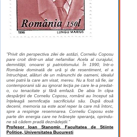
"Privit din perspectiva zilei de astăzi, Corneliu Coposu
pare croit dintr-un aliat nefamiliar. Acela al curajului,
demnităţii, onoarei şi patriotismului. În 1990, într-o
Românie dominată de ură şi de resentiment, el a
întruchipat, alături de un mănunchi de oameni, idealul
unei patrii la care am visat, mereu. Nu a fost să fie, iar
contemporanii săi au ignorat lecţia pe care le-a predat-
o, cu tenacitate şi fără emfază. De abia în clipa
despărţirii de Corneliu Coposu, românii au început să
înţeleagă semnficaţia sacrificiului său. După două
decenii, memoria sa este acel reper la care mă întorc,
spre a respinge resemnarea. Corneliu Coposu este
parte din energia care ne hrăneşte speranţa, oprindu-
ne să cădem pradă deznădejdii."
Profesor Ioan Stanomir, Facultatea de Stiinte
Politice, Universitatea Bucuresti