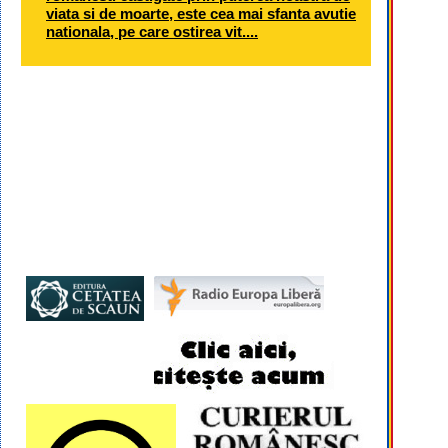
viata si de moarte, este cea mai sfanta avutie
nationala, pe care ostirea vit....