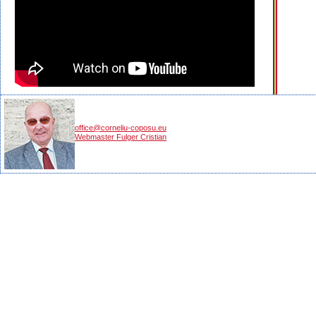
office@corneliu-coposu.eu
Webmaster Fulger Cristian