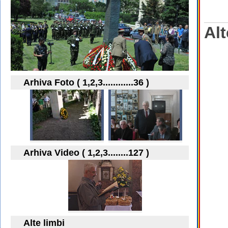
Alt
Arhiva Foto ( 1,2,3............36 )
Arhiva Video ( 1,2,3........127 )
Alte limbi