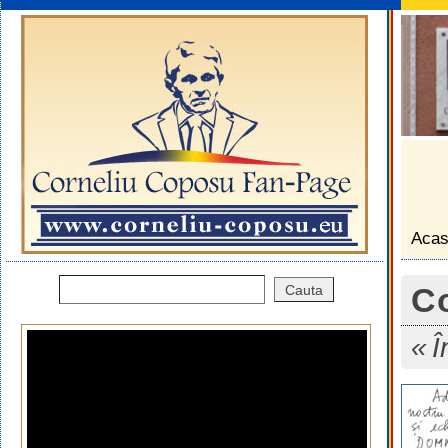
Aca
Co
Î