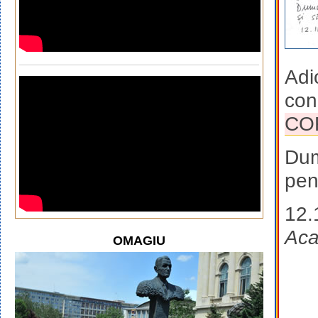
Adi
con
CO
Dum
pen
12.
Aca
OMAGIU