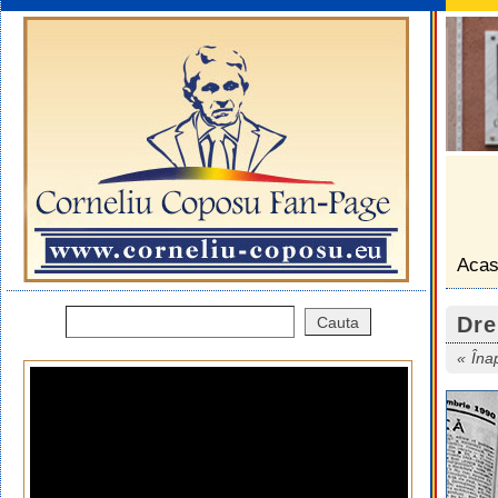
Aca
Dre
Îna