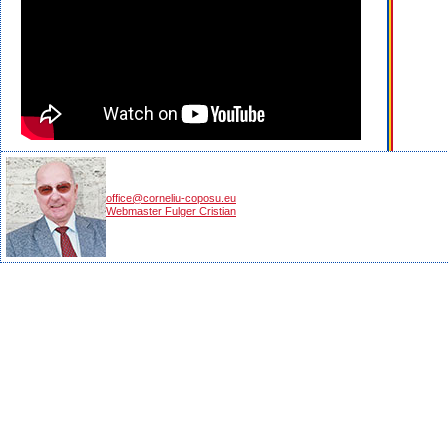
office@corneliu-coposu.eu
Webmaster Fulger Cristian