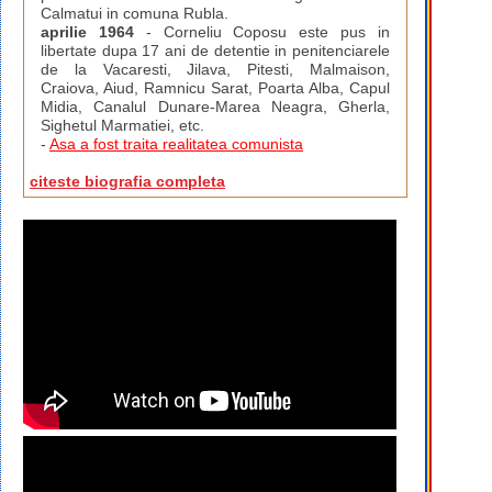
Calmatui in comuna Rubla.
aprilie 1964
- Corneliu Coposu este pus in
libertate dupa 17 ani de detentie in penitenciarele
de la Vacaresti, Jilava, Pitesti, Malmaison,
Craiova, Aiud, Ramnicu Sarat, Poarta Alba, Capul
Midia, Canalul Dunare-Marea Neagra, Gherla,
Sighetul Marmatiei, etc.
-
Asa a fost traita realitatea comunista
citeste biografia completa