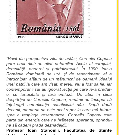
"Privit din perspectiva zilei de astăzi, Corneliu Coposu
pare croit dintr-un aliat nefamiliar. Acela al curajului,
demnităţii, onoarei şi patriotismului. În 1990, într-o
Românie dominată de ură şi de resentiment, el a
întruchipat, alături de un mănunchi de oameni, idealul
unei patrii la care am visat, mereu. Nu a fost să fie, iar
contemporanii săi au ignorat lecţia pe care le-a predat-
o, cu tenacitate şi fără emfază. De abia în clipa
despărţirii de Corneliu Coposu, românii au început să
înţeleagă semnficaţia sacrificiului său. După două
decenii, memoria sa este acel reper la care mă întorc,
spre a respinge resemnarea. Corneliu Coposu este
parte din energia care ne hrăneşte speranţa, oprindu-
ne să cădem pradă deznădejdii."
Profesor Ioan Stanomir, Facultatea de Stiinte