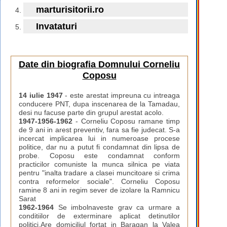
marturisitorii.ro
Invataturi
Date din biografia Domnului Corneliu
Coposu
14 iulie 1947
- este arestat impreuna cu intreaga
conducere PNT, dupa inscenarea de la Tamadau,
desi nu facuse parte din grupul arestat acolo.
1947-1956-1962
- Corneliu Coposu ramane timp
de 9 ani in arest preventiv, fara sa fie judecat. S-a
incercat implicarea lui in numeroase procese
politice, dar nu a putut fi condamnat din lipsa de
probe. Coposu este condamnat conform
practicilor comuniste la munca silnica pe viata
pentru "inalta tradare a clasei muncitoare si crima
contra reformelor sociale". Corneliu Coposu
ramine 8 ani in regim sever de izolare la Ramnicu
Sarat
1962-1964
Se imbolnaveste grav ca urmare a
conditiilor de exterminare aplicat detinutilor
politici.Are domiciliul fortat in Baragan la Valea