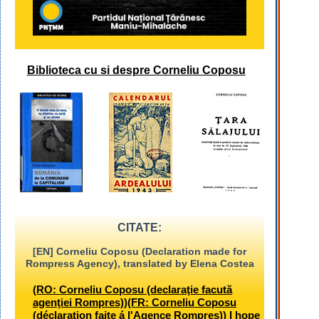
Biblioteca cu si despre Corneliu Coposu
CITATE:
[EN] Corneliu Coposu (Declaration made for
Rompress Agency), translated by Elena Costea
(RO: Corneliu Coposu (declaraţie facută
agenţiei Rompres))(FR: Corneliu Coposu
(déclaration faite á l'Agence Rompres)) I hope