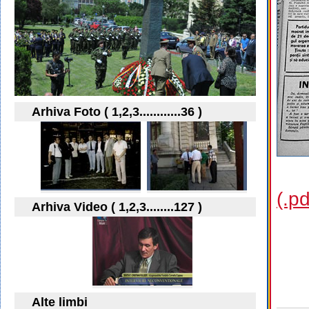
Arhiva Foto ( 1,2,3............36 )
(.p
Arhiva Video ( 1,2,3........127 )
Alte limbi