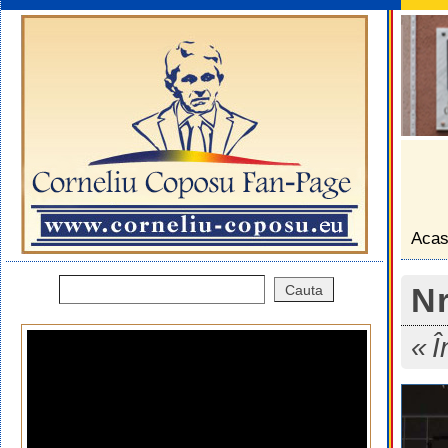
Aca
Nr
Î