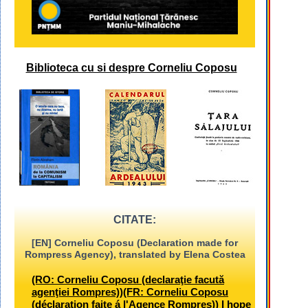
Biblioteca cu si despre Corneliu Coposu
CITATE:
[EN] Corneliu Coposu (Declaration made for
Rompress Agency), translated by Elena Costea
(RO: Corneliu Coposu (declaraţie facută
agenţiei Rompres))(FR: Corneliu Coposu
(déclaration faite á l'Agence Rompres)) I hope