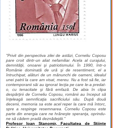
"Privit din perspectiva zilei de astăzi, Corneliu Coposu
pare croit dintr-un aliat nefamiliar. Acela al curajului,
demnităţii, onoarei şi patriotismului. În 1990, într-o
Românie dominată de ură şi de resentiment, el a
întruchipat, alături de un mănunchi de oameni, idealul
unei patrii la care am visat, mereu. Nu a fost să fie, iar
contemporanii săi au ignorat lecţia pe care le-a predat-
o, cu tenacitate şi fără emfază. De abia în clipa
despărţirii de Corneliu Coposu, românii au început să
înţeleagă semnficaţia sacrificiului său. După două
decenii, memoria sa este acel reper la care mă întorc,
spre a respinge resemnarea. Corneliu Coposu este
parte din energia care ne hrăneşte speranţa, oprindu-
ne să cădem pradă deznădejdii."
Profesor Ioan Stanomir, Facultatea de Stiinte