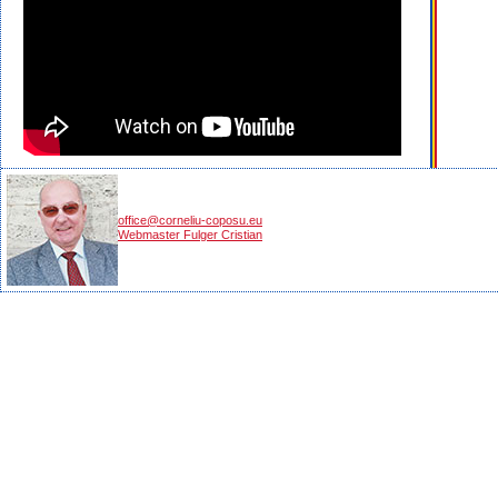
office@corneliu-coposu.eu
Webmaster Fulger Cristian