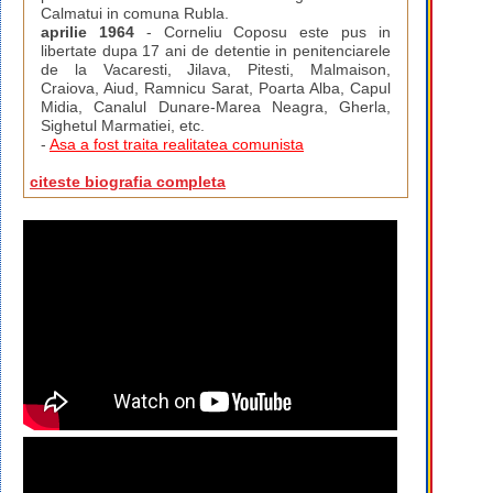
Calmatui in comuna Rubla.
aprilie 1964
- Corneliu Coposu este pus in
libertate dupa 17 ani de detentie in penitenciarele
de la Vacaresti, Jilava, Pitesti, Malmaison,
Craiova, Aiud, Ramnicu Sarat, Poarta Alba, Capul
Midia, Canalul Dunare-Marea Neagra, Gherla,
Sighetul Marmatiei, etc.
-
Asa a fost traita realitatea comunista
citeste biografia completa