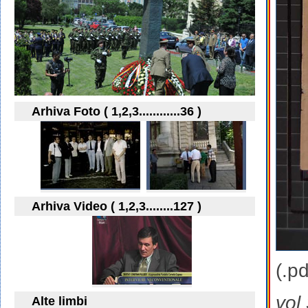
Arhiva Foto ( 1,2,3............36 )
Arhiva Video ( 1,2,3........127 )
(.pd
vol
Alte limbi