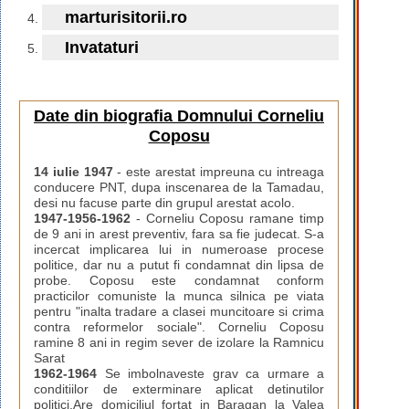
marturisitorii.ro
Invataturi
Date din biografia Domnului Corneliu
Coposu
14 iulie 1947
- este arestat impreuna cu intreaga
conducere PNT, dupa inscenarea de la Tamadau,
desi nu facuse parte din grupul arestat acolo.
1947-1956-1962
- Corneliu Coposu ramane timp
de 9 ani in arest preventiv, fara sa fie judecat. S-a
incercat implicarea lui in numeroase procese
politice, dar nu a putut fi condamnat din lipsa de
probe. Coposu este condamnat conform
practicilor comuniste la munca silnica pe viata
pentru "inalta tradare a clasei muncitoare si crima
contra reformelor sociale". Corneliu Coposu
ramine 8 ani in regim sever de izolare la Ramnicu
Sarat
1962-1964
Se imbolnaveste grav ca urmare a
conditiilor de exterminare aplicat detinutilor
politici.Are domiciliul fortat in Baragan la Valea