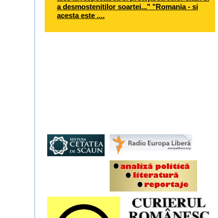
a desmostenitilor soartei..." "Romania - si
acesta este ....