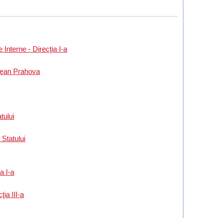
 Interne - Direcţia I-a
eţean Prahova
tului
 Statului
a I-a
ia III-a