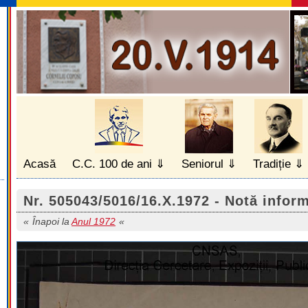
Acasă
C.C. 100 de ani
Seniorul
Tradiție
Nr. 505043/5016/16.X.1972 - Notă infor
Înapoi la
Anul 1972