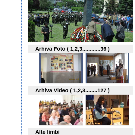
Arhiva Foto ( 1,2,3............36 )
Arhiva Video ( 1,2,3........127 )
Alte limbi