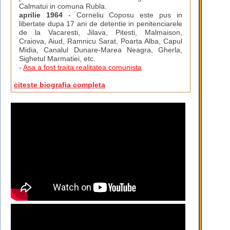
Calmatui in comuna Rubla.
aprilie 1964
- Corneliu Coposu este pus in
libertate dupa 17 ani de detentie in penitenciarele
de la Vacaresti, Jilava, Pitesti, Malmaison,
Craiova, Aiud, Ramnicu Sarat, Poarta Alba, Capul
Midia, Canalul Dunare-Marea Neagra, Gherla,
Sighetul Marmatiei, etc.
-
Asa a fost traita realitatea comunista
citeste biografia completa