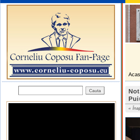
Aca
Not
Pui
Îna