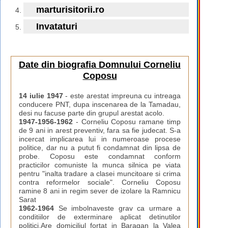
marturisitorii.ro
Invataturi
Date din biografia Domnului Corneliu
Coposu
14 iulie 1947
- este arestat impreuna cu intreaga
conducere PNT, dupa inscenarea de la Tamadau,
desi nu facuse parte din grupul arestat acolo.
1947-1956-1962
- Corneliu Coposu ramane timp
de 9 ani in arest preventiv, fara sa fie judecat. S-a
incercat implicarea lui in numeroase procese
politice, dar nu a putut fi condamnat din lipsa de
probe. Coposu este condamnat conform
practicilor comuniste la munca silnica pe viata
pentru "inalta tradare a clasei muncitoare si crima
contra reformelor sociale". Corneliu Coposu
ramine 8 ani in regim sever de izolare la Ramnicu
Sarat
1962-1964
Se imbolnaveste grav ca urmare a
conditiilor de exterminare aplicat detinutilor
politici.Are domiciliul fortat in Baragan la Valea