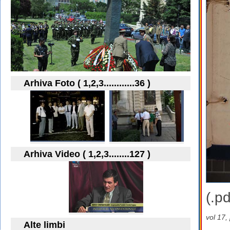
Arhiva Foto ( 1,2,3............36 )
Arhiva Video ( 1,2,3........127 )
(.pd
vol 17,
Alte limbi