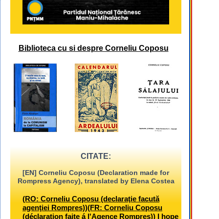
Biblioteca cu si despre Corneliu Coposu
CITATE:
[EN] Corneliu Coposu (Declaration made for
Rompress Agency), translated by Elena Costea
(RO: Corneliu Coposu (declaraţie facută
agenţiei Rompres))(FR: Corneliu Coposu
(déclaration faite á l'Agence Rompres)) I hope