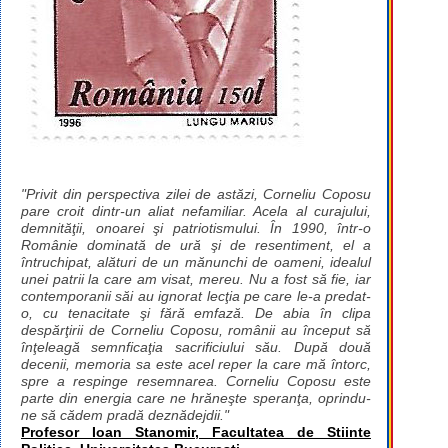
"Privit din perspectiva zilei de astăzi, Corneliu Coposu
pare croit dintr-un aliat nefamiliar. Acela al curajului,
demnităţii, onoarei şi patriotismului. În 1990, într-o
Românie dominată de ură şi de resentiment, el a
întruchipat, alături de un mănunchi de oameni, idealul
unei patrii la care am visat, mereu. Nu a fost să fie, iar
contemporanii săi au ignorat lecţia pe care le-a predat-
o, cu tenacitate şi fără emfază. De abia în clipa
despărţirii de Corneliu Coposu, românii au început să
înţeleagă semnficaţia sacrificiului său. După două
decenii, memoria sa este acel reper la care mă întorc,
spre a respinge resemnarea. Corneliu Coposu este
parte din energia care ne hrăneşte speranţa, oprindu-
ne să cădem pradă deznădejdii."
Profesor Ioan Stanomir, Facultatea de Stiinte