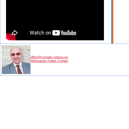
office@corneliu-coposu.eu
Webmaster Fulger Cristian