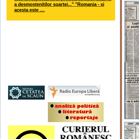
a desmostenitilor soartei..." "Romania - si
acesta este ....