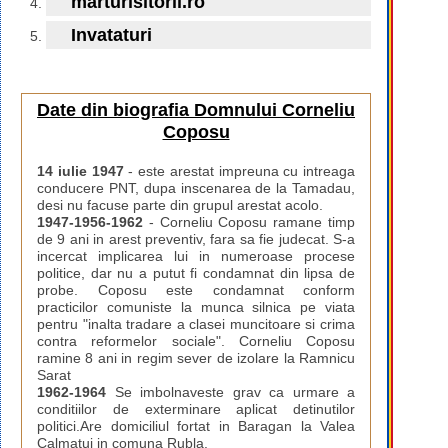
marturisitorii.ro
Invataturi
Date din biografia Domnului Corneliu
Coposu
14 iulie 1947
- este arestat impreuna cu intreaga
conducere PNT, dupa inscenarea de la Tamadau,
desi nu facuse parte din grupul arestat acolo.
1947-1956-1962
- Corneliu Coposu ramane timp
de 9 ani in arest preventiv, fara sa fie judecat. S-a
incercat implicarea lui in numeroase procese
politice, dar nu a putut fi condamnat din lipsa de
probe. Coposu este condamnat conform
practicilor comuniste la munca silnica pe viata
pentru "inalta tradare a clasei muncitoare si crima
contra reformelor sociale". Corneliu Coposu
ramine 8 ani in regim sever de izolare la Ramnicu
Sarat
1962-1964
Se imbolnaveste grav ca urmare a
conditiilor de exterminare aplicat detinutilor
politici.Are domiciliul fortat in Baragan la Valea
Calmatui in comuna Rubla.