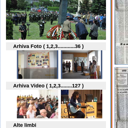
Arhiva Foto ( 1,2,3............36 )
Arhiva Video ( 1,2,3........127 )
Alte limbi