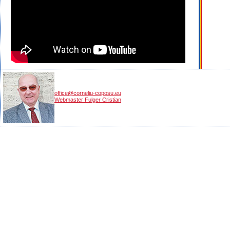
office@corneliu-coposu.eu
Webmaster Fulger Cristian