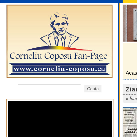
Aca
Zia
Îna