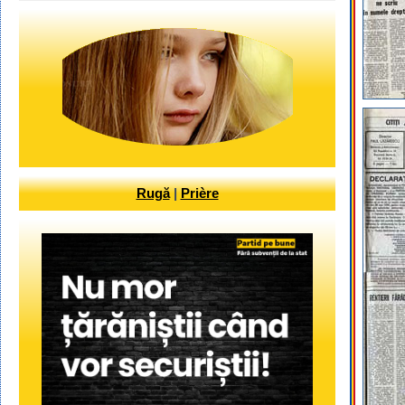
Rugă
|
Prière