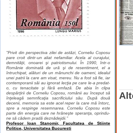
"Privit din perspectiva zilei de astăzi, Corneliu Coposu
pare croit dintr-un aliat nefamiliar. Acela al curajului,
demnităţii, onoarei şi patriotismului. În 1990, într-o
Românie dominată de ură şi de resentiment, el a
întruchipat, alături de un mănunchi de oameni, idealul
unei patrii la care am visat, mereu. Nu a fost să fie, iar
contemporanii săi au ignorat lecţia pe care le-a predat-
o, cu tenacitate şi fără emfază. De abia în clipa
Alt
despărţirii de Corneliu Coposu, românii au început să
înţeleagă semnficaţia sacrificiului său. După două
decenii, memoria sa este acel reper la care mă întorc,
spre a respinge resemnarea. Corneliu Coposu este
parte din energia care ne hrăneşte speranţa, oprindu-
ne să cădem pradă deznădejdii."
Profesor Ioan Stanomir, Facultatea de Stiinte
Politice, Universitatea Bucuresti