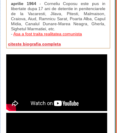
aprilie 1964
- Corneliu Coposu este pus in
libertate dupa 17 ani de detentie in penitenciarele
de la Vacaresti, Jilava, Pitesti, Malmaison,
Craiova, Aiud, Ramnicu Sarat, Poarta Alba, Capul
Midia, Canalul Dunare-Marea Neagra, Gherla,
Sighetul Marmatiei, etc.
-
Asa a fost traita realitatea comunista
citeste biografia completa