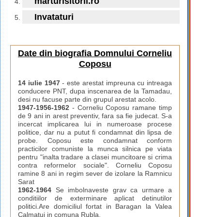
marturisitorii.ro
Invataturi
Date din biografia Domnului Corneliu
Coposu
14 iulie 1947
- este arestat impreuna cu intreaga
conducere PNT, dupa inscenarea de la Tamadau,
desi nu facuse parte din grupul arestat acolo.
1947-1956-1962
- Corneliu Coposu ramane timp
de 9 ani in arest preventiv, fara sa fie judecat. S-a
incercat implicarea lui in numeroase procese
politice, dar nu a putut fi condamnat din lipsa de
probe. Coposu este condamnat conform
practicilor comuniste la munca silnica pe viata
pentru "inalta tradare a clasei muncitoare si crima
contra reformelor sociale". Corneliu Coposu
ramine 8 ani in regim sever de izolare la Ramnicu
Sarat
1962-1964
Se imbolnaveste grav ca urmare a
conditiilor de exterminare aplicat detinutilor
politici.Are domiciliul fortat in Baragan la Valea
Calmatui in comuna Rubla.