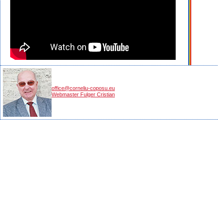
office@corneliu-coposu.eu
Webmaster Fulger Cristian