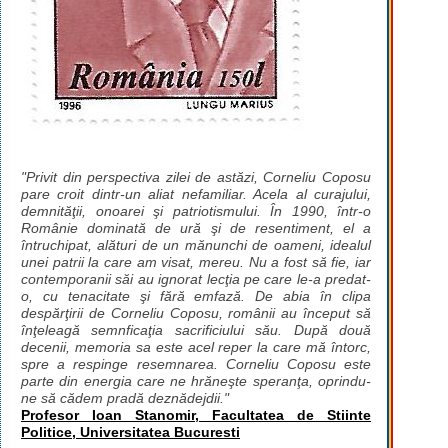
"Privit din perspectiva zilei de astăzi, Corneliu Coposu
pare croit dintr-un aliat nefamiliar. Acela al curajului,
demnităţii, onoarei şi patriotismului. În 1990, într-o
Românie dominată de ură şi de resentiment, el a
întruchipat, alături de un mănunchi de oameni, idealul
unei patrii la care am visat, mereu. Nu a fost să fie, iar
contemporanii săi au ignorat lecţia pe care le-a predat-
o, cu tenacitate şi fără emfază. De abia în clipa
despărţirii de Corneliu Coposu, românii au început să
înţeleagă semnficaţia sacrificiului său. După două
decenii, memoria sa este acel reper la care mă întorc,
spre a respinge resemnarea. Corneliu Coposu este
parte din energia care ne hrăneşte speranţa, oprindu-
ne să cădem pradă deznădejdii."
Profesor Ioan Stanomir, Facultatea de Stiinte
Politice, Universitatea Bucuresti