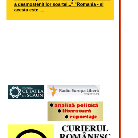
a desmostenitilor soartei..." "Romania - si
acesta este ....