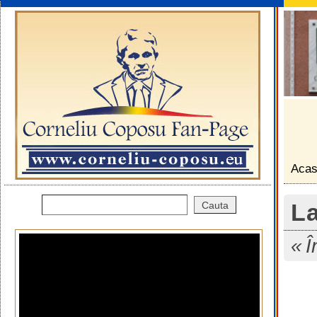
Aca
La
Î