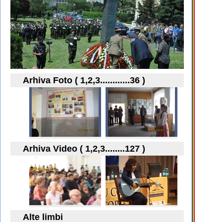
Arhiva Foto ( 1,2,3............36 )
Arhiva Video ( 1,2,3........127 )
Alte limbi