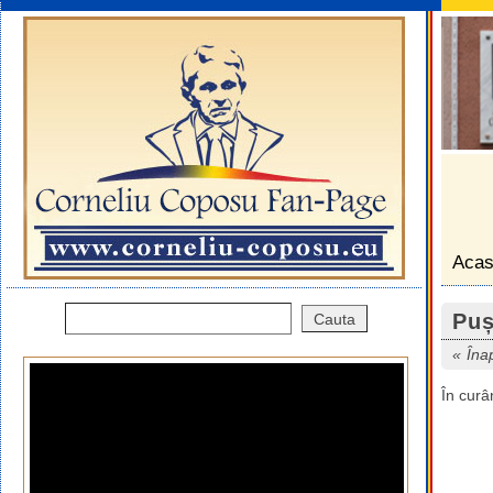
Aca
Puș
Îna
În curâ