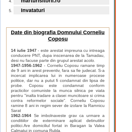
marturisitorii.ro
Invataturi
Date din biografia Domnului Corneliu
Coposu
14 iulie 1947
- este arestat impreuna cu intreaga
conducere PNT, dupa inscenarea de la Tamadau,
desi nu facuse parte din grupul arestat acolo.
1947-1956-1962
- Corneliu Coposu ramane timp
de 9 ani in arest preventiv, fara sa fie judecat. S-a
incercat implicarea lui in numeroase procese
politice, dar nu a putut fi condamnat din lipsa de
probe. Coposu este condamnat conform
practicilor comuniste la munca silnica pe viata
pentru "inalta tradare a clasei muncitoare si crima
contra reformelor sociale". Corneliu Coposu
ramine 8 ani in regim sever de izolare la Ramnicu
Sarat
1962-1964
Se imbolnaveste grav ca urmare a
conditiilor de exterminare aplicat detinutilor
politici.Are domiciliul fortat in Baragan la Valea
Calmatui in comuna Rubla.