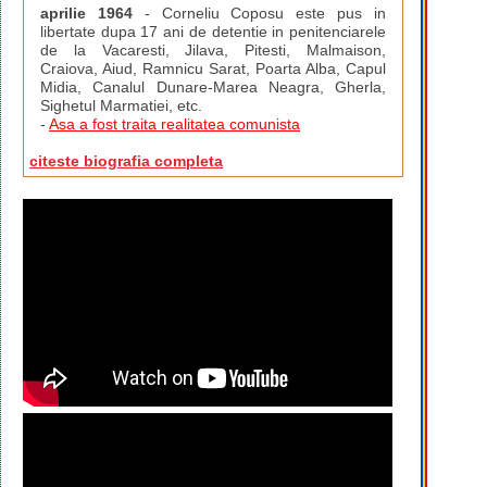
aprilie 1964
- Corneliu Coposu este pus in
libertate dupa 17 ani de detentie in penitenciarele
de la Vacaresti, Jilava, Pitesti, Malmaison,
Craiova, Aiud, Ramnicu Sarat, Poarta Alba, Capul
Midia, Canalul Dunare-Marea Neagra, Gherla,
Sighetul Marmatiei, etc.
-
Asa a fost traita realitatea comunista
citeste biografia completa