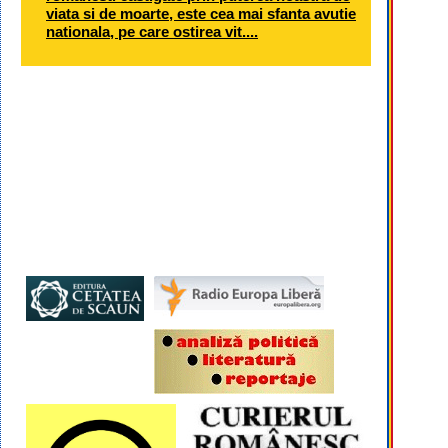
viata si de moarte, este cea mai sfanta avutie
nationala, pe care ostirea vit....