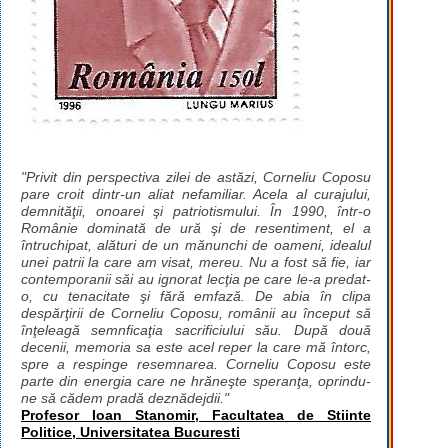
"Privit din perspectiva zilei de astăzi, Corneliu Coposu
pare croit dintr-un aliat nefamiliar. Acela al curajului,
demnităţii, onoarei şi patriotismului. În 1990, într-o
Românie dominată de ură şi de resentiment, el a
întruchipat, alături de un mănunchi de oameni, idealul
unei patrii la care am visat, mereu. Nu a fost să fie, iar
contemporanii săi au ignorat lecţia pe care le-a predat-
o, cu tenacitate şi fără emfază. De abia în clipa
despărţirii de Corneliu Coposu, românii au început să
înţeleagă semnficaţia sacrificiului său. După două
decenii, memoria sa este acel reper la care mă întorc,
spre a respinge resemnarea. Corneliu Coposu este
parte din energia care ne hrăneşte speranţa, oprindu-
ne să cădem pradă deznădejdii."
Profesor Ioan Stanomir, Facultatea de Stiinte
Politice, Universitatea Bucuresti