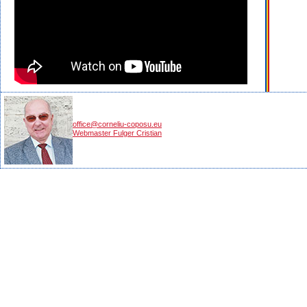
office@corneliu-coposu.eu
Webmaster Fulger Cristian