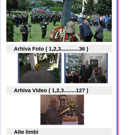
Arhiva Foto ( 1,2,3............36 )
Arhiva Video ( 1,2,3........127 )
Alte limbi