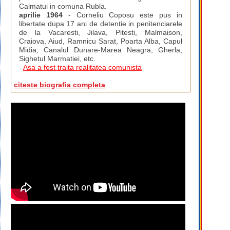
Calmatui in comuna Rubla.
aprilie 1964
- Corneliu Coposu este pus in
libertate dupa 17 ani de detentie in penitenciarele
de la Vacaresti, Jilava, Pitesti, Malmaison,
Craiova, Aiud, Ramnicu Sarat, Poarta Alba, Capul
Midia, Canalul Dunare-Marea Neagra, Gherla,
Sighetul Marmatiei, etc.
-
Asa a fost traita realitatea comunista
citeste biografia completa