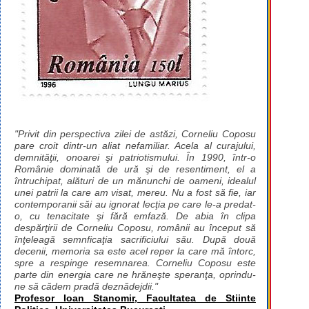
"Privit din perspectiva zilei de astăzi, Corneliu Coposu
pare croit dintr-un aliat nefamiliar. Acela al curajului,
demnităţii, onoarei şi patriotismului. În 1990, într-o
Românie dominată de ură şi de resentiment, el a
întruchipat, alături de un mănunchi de oameni, idealul
unei patrii la care am visat, mereu. Nu a fost să fie, iar
contemporanii săi au ignorat lecţia pe care le-a predat-
o, cu tenacitate şi fără emfază. De abia în clipa
despărţirii de Corneliu Coposu, românii au început să
înţeleagă semnficaţia sacrificiului său. După două
decenii, memoria sa este acel reper la care mă întorc,
spre a respinge resemnarea. Corneliu Coposu este
parte din energia care ne hrăneşte speranţa, oprindu-
ne să cădem pradă deznădejdii."
Profesor Ioan Stanomir, Facultatea de Stiinte