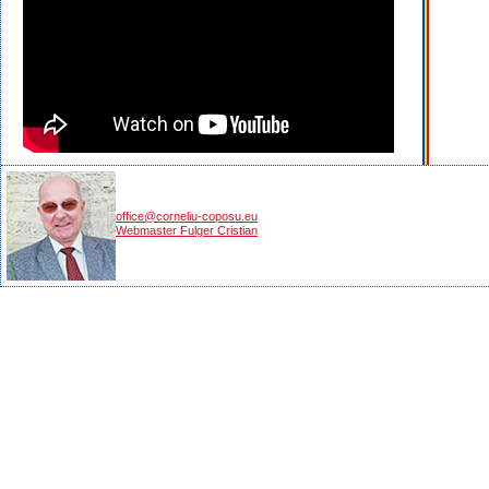
office@corneliu-coposu.eu
Webmaster Fulger Cristian