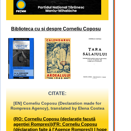
Biblioteca cu si despre Corneliu Coposu
CITATE:
[EN] Corneliu Coposu (Declaration made for
Rompress Agency), translated by Elena Costea
(RO: Corneliu Coposu (declaraţie facută
agenţiei Rompres))(FR: Corneliu Coposu
(déclaration faite á l'Agence Rompres)) I hope