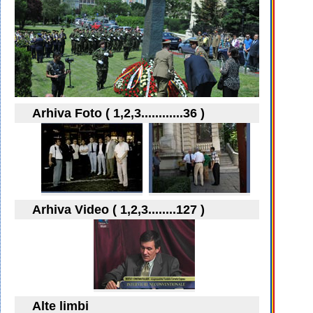
Arhiva Foto ( 1,2,3............36 )
Arhiva Video ( 1,2,3........127 )
Alte limbi