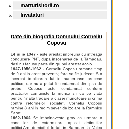
marturisitorii.ro
Invataturi
Date din biografia Domnului Corneliu
Coposu
14 iulie 1947
- este arestat impreuna cu intreaga
conducere PNT, dupa inscenarea de la Tamadau,
desi nu facuse parte din grupul arestat acolo.
1947-1956-1962
- Corneliu Coposu ramane timp
de 9 ani in arest preventiv, fara sa fie judecat. S-a
incercat implicarea lui in numeroase procese
politice, dar nu a putut fi condamnat din lipsa de
probe. Coposu este condamnat conform
practicilor comuniste la munca silnica pe viata
pentru "inalta tradare a clasei muncitoare si crima
contra reformelor sociale". Corneliu Coposu
ramine 8 ani in regim sever de izolare la Ramnicu
Sarat
1962-1964
Se imbolnaveste grav ca urmare a
conditiilor de exterminare aplicat detinutilor
politici.Are domiciliul fortat in Baragan la Valea