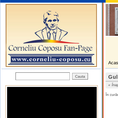
Aca
Gul
Îna
În curâ