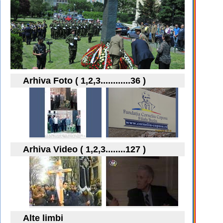
Arhiva Foto ( 1,2,3............36 )
Arhiva Video ( 1,2,3........127 )
Alte limbi