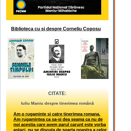
Biblioteca cu si despre Corneliu Coposu
CITATE:
Iuliu Maniu despre tinerimea română
Am o rugaminte si catre tinerimea romana.
Am rugamintea ca sa-si dea seama ca nu de
noi acestia care avem parul carunt este vorba
astazi, nu se discuta de soarta noastra a celor