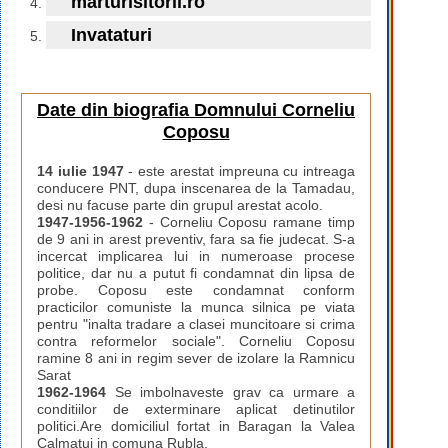
marturisitorii.ro
Invataturi
Date din biografia Domnului Corneliu
Coposu
14 iulie 1947
- este arestat impreuna cu intreaga
conducere PNT, dupa inscenarea de la Tamadau,
desi nu facuse parte din grupul arestat acolo.
1947-1956-1962
- Corneliu Coposu ramane timp
de 9 ani in arest preventiv, fara sa fie judecat. S-a
incercat implicarea lui in numeroase procese
politice, dar nu a putut fi condamnat din lipsa de
probe. Coposu este condamnat conform
practicilor comuniste la munca silnica pe viata
pentru "inalta tradare a clasei muncitoare si crima
contra reformelor sociale". Corneliu Coposu
ramine 8 ani in regim sever de izolare la Ramnicu
Sarat
1962-1964
Se imbolnaveste grav ca urmare a
conditiilor de exterminare aplicat detinutilor
politici.Are domiciliul fortat in Baragan la Valea
Calmatui in comuna Rubla.