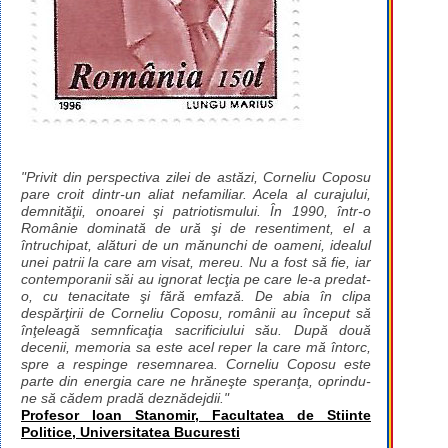
"Privit din perspectiva zilei de astăzi, Corneliu Coposu
pare croit dintr-un aliat nefamiliar. Acela al curajului,
demnităţii, onoarei şi patriotismului. În 1990, într-o
Românie dominată de ură şi de resentiment, el a
întruchipat, alături de un mănunchi de oameni, idealul
unei patrii la care am visat, mereu. Nu a fost să fie, iar
contemporanii săi au ignorat lecţia pe care le-a predat-
o, cu tenacitate şi fără emfază. De abia în clipa
despărţirii de Corneliu Coposu, românii au început să
înţeleagă semnficaţia sacrificiului său. După două
decenii, memoria sa este acel reper la care mă întorc,
spre a respinge resemnarea. Corneliu Coposu este
parte din energia care ne hrăneşte speranţa, oprindu-
ne să cădem pradă deznădejdii."
Profesor Ioan Stanomir, Facultatea de Stiinte
Politice, Universitatea Bucuresti