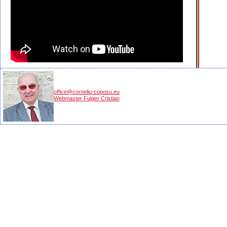
office@corneliu-coposu.eu
Webmaster Fulger Cristian