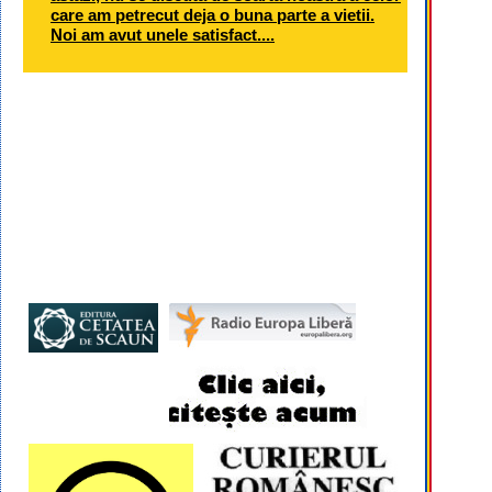
care am petrecut deja o buna parte a vietii.
Noi am avut unele satisfact....