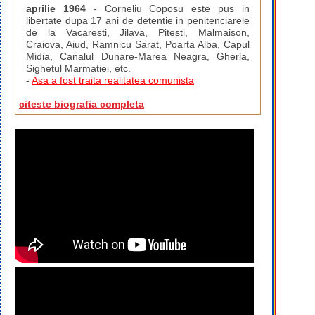
aprilie 1964
- Corneliu Coposu este pus in
libertate dupa 17 ani de detentie in penitenciarele
de la Vacaresti, Jilava, Pitesti, Malmaison,
Craiova, Aiud, Ramnicu Sarat, Poarta Alba, Capul
Midia, Canalul Dunare-Marea Neagra, Gherla,
Sighetul Marmatiei, etc.
-
Asa a fost traita realitatea comunista
citeste biografia completa