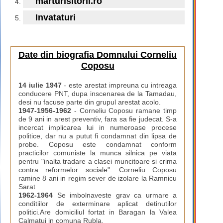
marturisitorii.ro
Invataturi
Date din biografia Domnului Corneliu
Coposu
14 iulie 1947
- este arestat impreuna cu intreaga
conducere PNT, dupa inscenarea de la Tamadau,
desi nu facuse parte din grupul arestat acolo.
1947-1956-1962
- Corneliu Coposu ramane timp
de 9 ani in arest preventiv, fara sa fie judecat. S-a
incercat implicarea lui in numeroase procese
politice, dar nu a putut fi condamnat din lipsa de
probe. Coposu este condamnat conform
practicilor comuniste la munca silnica pe viata
pentru "inalta tradare a clasei muncitoare si crima
contra reformelor sociale". Corneliu Coposu
ramine 8 ani in regim sever de izolare la Ramnicu
Sarat
1962-1964
Se imbolnaveste grav ca urmare a
conditiilor de exterminare aplicat detinutilor
politici.Are domiciliul fortat in Baragan la Valea
Calmatui in comuna Rubla.