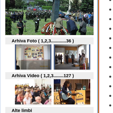
Arhiva Foto ( 1,2,3............36 )
Arhiva Video ( 1,2,3........127 )
Alte limbi