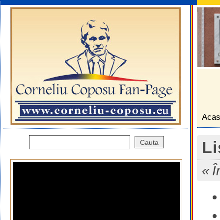
Aca
Li
Î