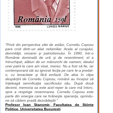
"Privit din perspectiva zilei de astăzi, Corneliu Coposu
pare croit dintr-un aliat nefamiliar. Acela al curajului,
demnităţii, onoarei şi patriotismului. În 1990, într-o
Românie dominată de ură şi de resentiment, el a
întruchipat, alături de un mănunchi de oameni, idealul
unei patrii la care am visat, mereu. Nu a fost să fie, iar
contemporanii săi au ignorat lecţia pe care le-a predat-
o, cu tenacitate şi fără emfază. De abia în clipa
despărţirii de Corneliu Coposu, românii au început să
înţeleagă semnficaţia sacrificiului său. După două
decenii, memoria sa este acel reper la care mă întorc,
spre a respinge resemnarea. Corneliu Coposu este
parte din energia care ne hrăneşte speranţa, oprindu-
ne să cădem pradă deznădejdii."
Profesor Ioan Stanomir, Facultatea de Stiinte
Politice, Universitatea Bucuresti