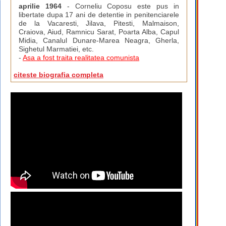
aprilie 1964
- Corneliu Coposu este pus in
libertate dupa 17 ani de detentie in penitenciarele
de la Vacaresti, Jilava, Pitesti, Malmaison,
Craiova, Aiud, Ramnicu Sarat, Poarta Alba, Capul
Midia, Canalul Dunare-Marea Neagra, Gherla,
Sighetul Marmatiei, etc.
-
Asa a fost traita realitatea comunista
citeste biografia completa