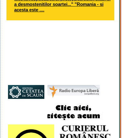
a desmostenitilor soartei..." "Romania - si
acesta este ....