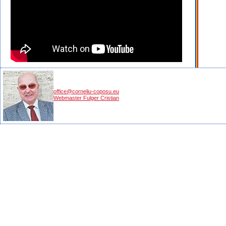
office@corneliu-coposu.eu
Webmaster Fulger Cristian