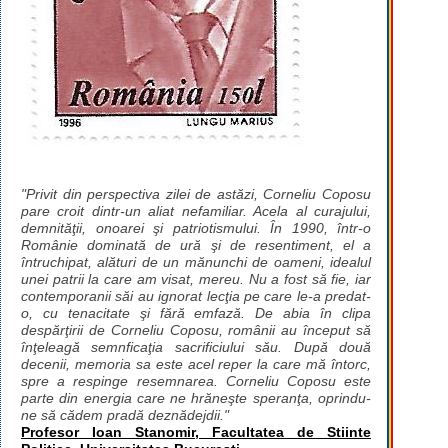
"Privit din perspectiva zilei de astăzi, Corneliu Coposu
pare croit dintr-un aliat nefamiliar. Acela al curajului,
demnităţii, onoarei şi patriotismului. În 1990, într-o
Românie dominată de ură şi de resentiment, el a
întruchipat, alături de un mănunchi de oameni, idealul
unei patrii la care am visat, mereu. Nu a fost să fie, iar
contemporanii săi au ignorat lecţia pe care le-a predat-
o, cu tenacitate şi fără emfază. De abia în clipa
despărţirii de Corneliu Coposu, românii au început să
înţeleagă semnficaţia sacrificiului său. După două
decenii, memoria sa este acel reper la care mă întorc,
spre a respinge resemnarea. Corneliu Coposu este
parte din energia care ne hrăneşte speranţa, oprindu-
ne să cădem pradă deznădejdii."
Profesor Ioan Stanomir, Facultatea de Stiinte