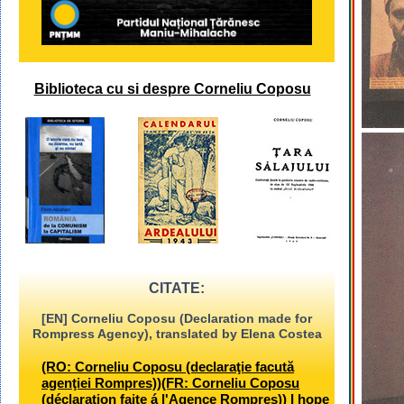
Biblioteca cu si despre Corneliu Coposu
CITATE:
[EN] Corneliu Coposu (Declaration made for
Rompress Agency), translated by Elena Costea
(RO: Corneliu Coposu (declaraţie facută
agenţiei Rompres))(FR: Corneliu Coposu
(déclaration faite á l'Agence Rompres)) I hope