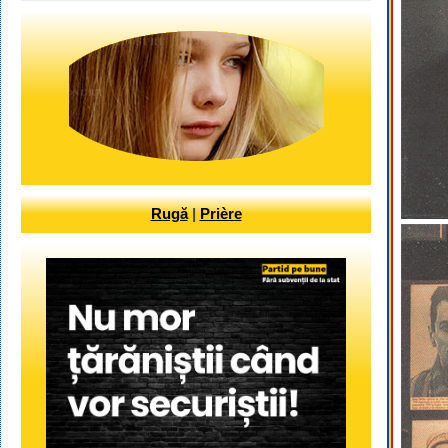
Rugă
|
Prière