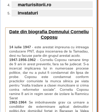
marturisitorii.ro
Invataturi
Date din biografia Domnului Corneliu
Coposu
14 iulie 1947
- este arestat impreuna cu intreaga
conducere PNT, dupa inscenarea de la Tamadau,
desi nu facuse parte din grupul arestat acolo.
1947-1956-1962
- Corneliu Coposu ramane timp
de 9 ani in arest preventiv, fara sa fie judecat. S-a
incercat implicarea lui in numeroase procese
politice, dar nu a putut fi condamnat din lipsa de
probe. Coposu este condamnat conform
practicilor comuniste la munca silnica pe viata
pentru "inalta tradare a clasei muncitoare si crima
contra reformelor sociale". Corneliu Coposu
ramine 8 ani in regim sever de izolare la Ramnicu
Sarat
1962-1964
Se imbolnaveste grav ca urmare a
conditiilor de exterminare aplicat detinutilor
politici.Are domiciliul fortat in Baragan la Valea