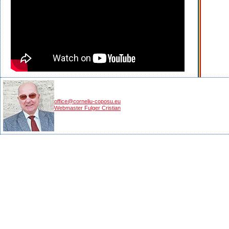
office@corneliu-coposu.eu
Webmaster Fulger Cristian