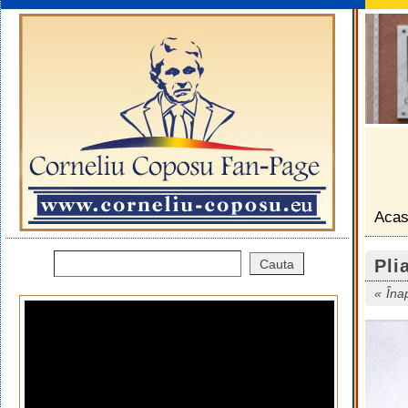
Aca
Pli
Îna