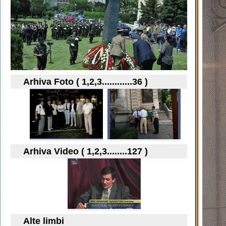
Arhiva Foto ( 1,2,3............36 )
Arhiva Video ( 1,2,3........127 )
Alte limbi