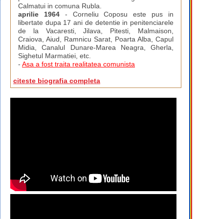
Calmatui in comuna Rubla.
aprilie 1964
- Corneliu Coposu este pus in
libertate dupa 17 ani de detentie in penitenciarele
de la Vacaresti, Jilava, Pitesti, Malmaison,
Craiova, Aiud, Ramnicu Sarat, Poarta Alba, Capul
Midia, Canalul Dunare-Marea Neagra, Gherla,
Sighetul Marmatiei, etc.
-
Asa a fost traita realitatea comunista
citeste biografia completa