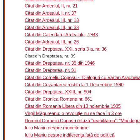
Citat din Ardealul, II, nr. 21
Citat din Ardealul, I, nr. 37
Citat din Ardealul, III, nr. 13
Citat din Ardealul, III, nr. 33
Citat din Calendarul Ardealului, 1943
Citat din Adrealul, III, nr. 26
Citat din Dreptatea, XXI, seria 3-a, nr. 36
Citat din Dreptatea, nr. 39
Citat din Dreptatea, nr. 39 din 1946
Citat din Dreptatea, nr. 91
Citat din Corneliu Coposu - "Dialoguri cu Vartan Aracheli
Citat din Cuvantarea rostita la 1 Decembrie 1990
Citat din Dreptatea, XXIII, nr. 504
Citat din Cronica Romana nr. 861
Citat din Romania Libera din 13 noiembrie 1995
Virgil Măgureanu: o revoluţie nu se face în 3 ore
Domnul Corneliu Coposu refuză "reabilitarea": "Mai degrabă
Iuliu Maniu despre muncitorime
Iuliu Maniu despre indiferenţa faţă de politică