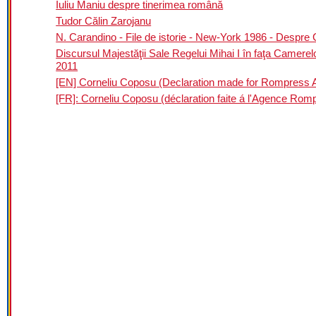
Iuliu Maniu despre tinerimea română
Tudor Călin Zarojanu
N. Carandino - File de istorie - New-York 1986 - Despre
Discursul Majestăţii Sale Regelui Mihai I în faţa Camere
2011
[EN] Corneliu Coposu (Declaration made for Rompress A
[FR]: Corneliu Coposu (déclaration faite á l'Agence Romp