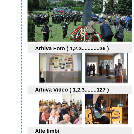
Arhiva Foto ( 1,2,3............36 )
Arhiva Video ( 1,2,3........127 )
Alte limbi