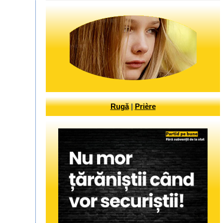
Rugă
|
Prière