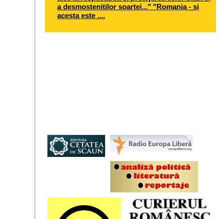
a desmostenitilor soartei..." "Romania - si
acesta este ....