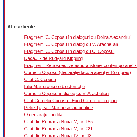
Alte articole
Fragment 'C. Coposu în dialoguri cu Doina Alexandru'
Fragment 'C. Coposu în dialog cu V. Arachelian'
Fragment 'C. Coposu în dialog cu C. Coposu'
Dacă... - de Rudyard Kippling
Fragment 'Retrospective asupra istoriei contemporane' 
Corneliu Coposu (declaraţie facută agenţiei Rompres)
Citat C. Coposu
Iuliu Maniu despre blestemăţie
Corneliu Coposu în dialog cu V. Arachelian
Citat Corneliu Coposu - Fond Cicerone Ioniţoiu
Petre Ţuţea - Mărturisiri autocritice
O declaraţie inedită
Citat din Romania Noua, V, nr. 185
Citat din Romania Noua, V, nr. 221
Citat din Romania Noua, IV, nr. 43