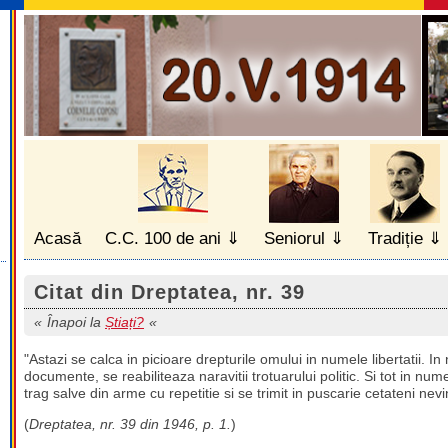
Acasă
C.C. 100 de ani
Seniorul
Tradiție
Citat din Dreptatea, nr. 39
Înapoi la
Știați?
"Astazi se calca in picioare drepturile omului in numele libertatii. In
documente, se reabiliteaza naravitii trotuarului politic. Si tot in nu
trag salve din arme cu repetitie si se trimit in puscarie cetateni nevi
(
Dreptatea, nr. 39 din 1946, p. 1.
)