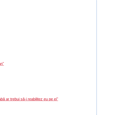
an"
 ar trebui să-i reabilitez eu pe ei"