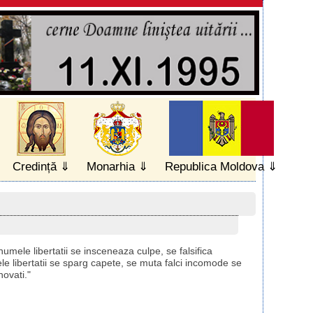
Credință
Monarhia
Republica Moldova
 numele libertatii se insceneaza culpe, se falsifica
mele libertatii se sparg capete, se muta falci incomode se
novati."