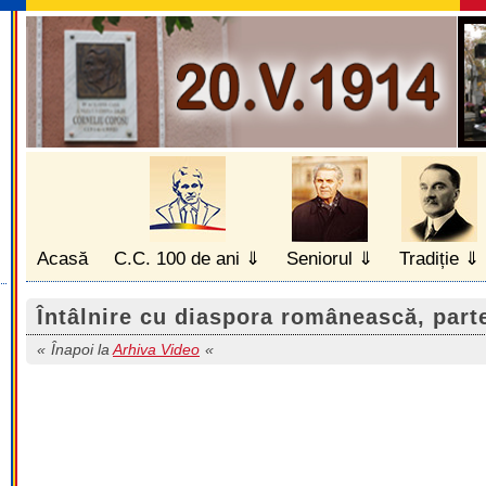
Acasă
C.C. 100 de ani
Seniorul
Tradiție
Întâlnire cu diaspora românească, part
Înapoi la
Arhiva Video