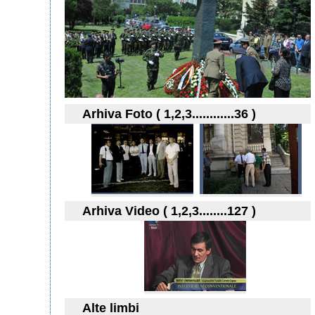
Arhiva Foto ( 1,2,3............36 )
Arhiva Video ( 1,2,3........127 )
Alte limbi