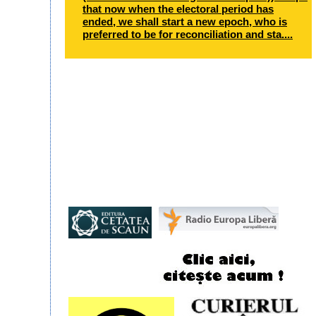
that now when the electoral period has
ended, we shall start a new epoch, who is
preferred to be for reconciliation and sta....