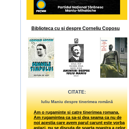
Biblioteca cu si despre Corneliu Coposu
CITATE:
Iuliu Maniu despre tinerimea română
Am o rugaminte si catre tinerimea romana.
Am rugamintea ca sa-si dea seama ca nu de
noi acestia care avem parul carunt este vorba
astazi, nu se discuta de soarta noastra a celor