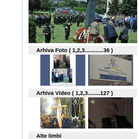
Arhiva Foto ( 1,2,3............36 )
Arhiva Video ( 1,2,3........127 )
Alte limbi