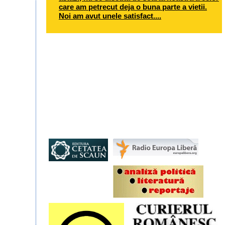
care am petrecut deja o buna parte a vietii.
Noi am avut unele satisfact....