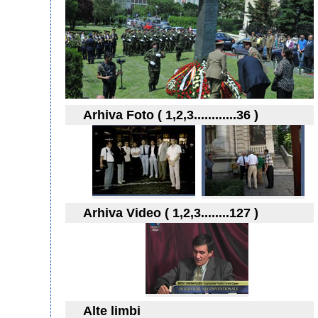
Arhiva Foto ( 1,2,3............36 )
Arhiva Video ( 1,2,3........127 )
Alte limbi