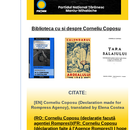
Biblioteca cu si despre Corneliu Coposu
CITATE:
[EN] Corneliu Coposu (Declaration made for
Rompress Agency), translated by Elena Costea
(RO: Corneliu Coposu (declaraţie facută
agenţiei Rompres))(FR: Corneliu Coposu
(déclaration faite á l'Agence Rompres)) I hope