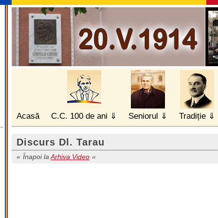
Acasă
C.C. 100 de ani
Seniorul
Tradiție
Discurs Dl. Tarau
Înapoi la
Arhiva Video