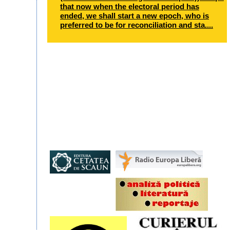
that now when the electoral period has
ended, we shall start a new epoch, who is
preferred to be for reconciliation and sta....