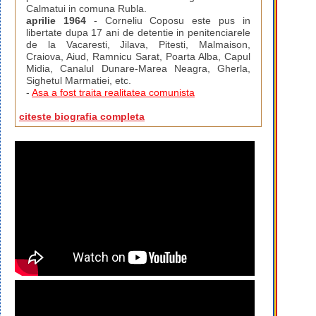
Calmatui in comuna Rubla.
aprilie 1964
- Corneliu Coposu este pus in
libertate dupa 17 ani de detentie in penitenciarele
de la Vacaresti, Jilava, Pitesti, Malmaison,
Craiova, Aiud, Ramnicu Sarat, Poarta Alba, Capul
Midia, Canalul Dunare-Marea Neagra, Gherla,
Sighetul Marmatiei, etc.
-
Asa a fost traita realitatea comunista
citeste biografia completa