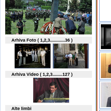
Arhiva Foto ( 1,2,3............36 )
Arhiva Video ( 1,2,3........127 )
Alte limbi