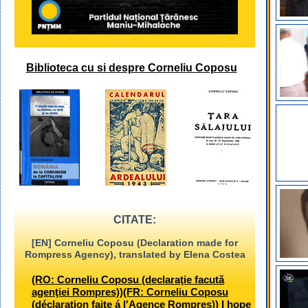
Biblioteca cu si despre Corneliu Coposu
CITATE:
[EN] Corneliu Coposu (Declaration made for
Rompress Agency), translated by Elena Costea
(RO: Corneliu Coposu (declaraţie facută
agenţiei Rompres))(FR: Corneliu Coposu
(déclaration faite á l'Agence Rompres)) I hope