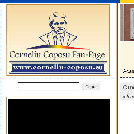
Aca
Cuv
Îna