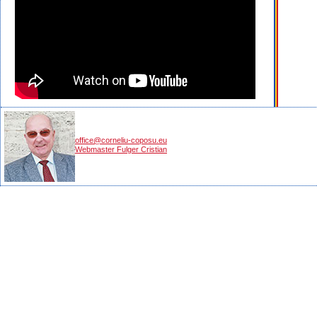
office@corneliu-coposu.eu
Webmaster Fulger Cristian