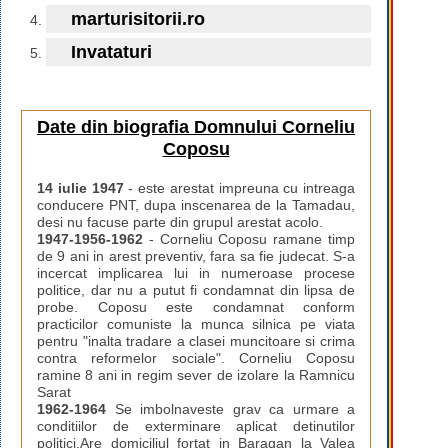
marturisitorii.ro
Invataturi
Date din biografia Domnului Corneliu
Coposu
14 iulie 1947
- este arestat impreuna cu intreaga
conducere PNT, dupa inscenarea de la Tamadau,
desi nu facuse parte din grupul arestat acolo.
1947-1956-1962
- Corneliu Coposu ramane timp
de 9 ani in arest preventiv, fara sa fie judecat. S-a
incercat implicarea lui in numeroase procese
politice, dar nu a putut fi condamnat din lipsa de
probe. Coposu este condamnat conform
practicilor comuniste la munca silnica pe viata
pentru "inalta tradare a clasei muncitoare si crima
contra reformelor sociale". Corneliu Coposu
ramine 8 ani in regim sever de izolare la Ramnicu
Sarat
1962-1964
Se imbolnaveste grav ca urmare a
conditiilor de exterminare aplicat detinutilor
politici.Are domiciliul fortat in Baragan la Valea