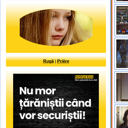
Rugă
|
Prière