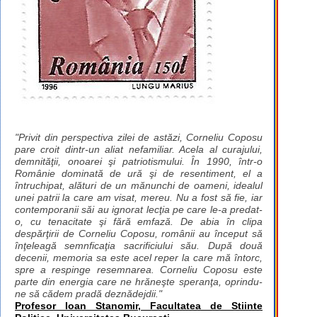
"Privit din perspectiva zilei de astăzi, Corneliu Coposu
pare croit dintr-un aliat nefamiliar. Acela al curajului,
demnităţii, onoarei şi patriotismului. În 1990, într-o
Românie dominată de ură şi de resentiment, el a
întruchipat, alături de un mănunchi de oameni, idealul
unei patrii la care am visat, mereu. Nu a fost să fie, iar
contemporanii săi au ignorat lecţia pe care le-a predat-
o, cu tenacitate şi fără emfază. De abia în clipa
despărţirii de Corneliu Coposu, românii au început să
înţeleagă semnficaţia sacrificiului său. După două
decenii, memoria sa este acel reper la care mă întorc,
spre a respinge resemnarea. Corneliu Coposu este
parte din energia care ne hrăneşte speranţa, oprindu-
ne să cădem pradă deznădejdii."
Profesor Ioan Stanomir, Facultatea de Stiinte