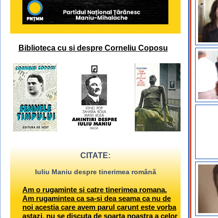
Biblioteca cu si despre Corneliu Coposu
CITATE:
Iuliu Maniu despre tinerimea română
Am o rugaminte si catre tinerimea romana.
Am rugamintea ca sa-si dea seama ca nu de
noi acestia care avem parul carunt este vorba
astazi, nu se discuta de soarta noastra a celor