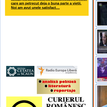
care am petrecut deja o buna parte a vietii.
Noi am avut unele satisfact....