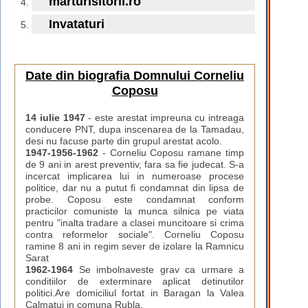
marturisitorii.ro
Invataturi
Date din biografia Domnului Corneliu
Coposu
14 iulie 1947
- este arestat impreuna cu intreaga
conducere PNT, dupa inscenarea de la Tamadau,
desi nu facuse parte din grupul arestat acolo.
1947-1956-1962
- Corneliu Coposu ramane timp
de 9 ani in arest preventiv, fara sa fie judecat. S-a
incercat implicarea lui in numeroase procese
politice, dar nu a putut fi condamnat din lipsa de
probe. Coposu este condamnat conform
practicilor comuniste la munca silnica pe viata
pentru "inalta tradare a clasei muncitoare si crima
contra reformelor sociale". Corneliu Coposu
ramine 8 ani in regim sever de izolare la Ramnicu
Sarat
1962-1964
Se imbolnaveste grav ca urmare a
conditiilor de exterminare aplicat detinutilor
politici.Are domiciliul fortat in Baragan la Valea
Calmatui in comuna Rubla.