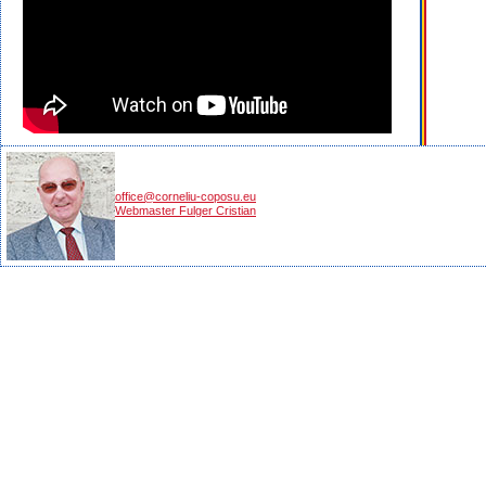
office@corneliu-coposu.eu
Webmaster Fulger Cristian