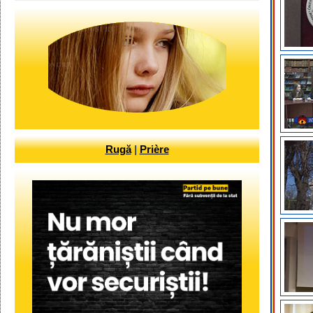
Rugă
|
Prière