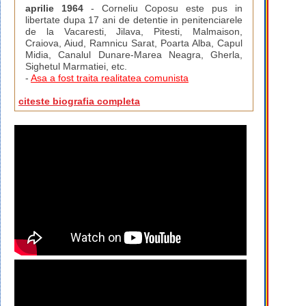
aprilie 1964
- Corneliu Coposu este pus in
libertate dupa 17 ani de detentie in penitenciarele
de la Vacaresti, Jilava, Pitesti, Malmaison,
Craiova, Aiud, Ramnicu Sarat, Poarta Alba, Capul
Midia, Canalul Dunare-Marea Neagra, Gherla,
Sighetul Marmatiei, etc.
-
Asa a fost traita realitatea comunista
citeste biografia completa