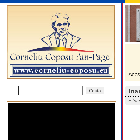
Aca
Ina
Îna