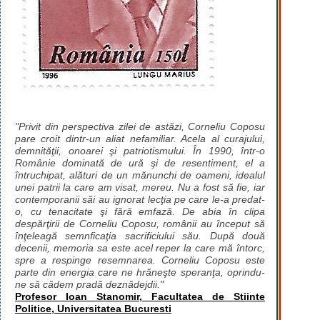
"Privit din perspectiva zilei de astăzi, Corneliu Coposu
pare croit dintr-un aliat nefamiliar. Acela al curajului,
demnităţii, onoarei şi patriotismului. În 1990, într-o
Românie dominată de ură şi de resentiment, el a
întruchipat, alături de un mănunchi de oameni, idealul
unei patrii la care am visat, mereu. Nu a fost să fie, iar
contemporanii săi au ignorat lecţia pe care le-a predat-
o, cu tenacitate şi fără emfază. De abia în clipa
despărţirii de Corneliu Coposu, românii au început să
înţeleagă semnficaţia sacrificiului său. După două
decenii, memoria sa este acel reper la care mă întorc,
spre a respinge resemnarea. Corneliu Coposu este
parte din energia care ne hrăneşte speranţa, oprindu-
ne să cădem pradă deznădejdii."
Profesor Ioan Stanomir, Facultatea de Stiinte
Politice, Universitatea Bucuresti