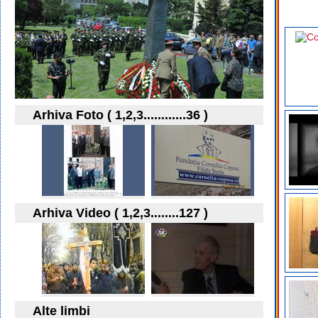
Arhiva Foto ( 1,2,3............36 )
Arhiva Video ( 1,2,3........127 )
Alte limbi