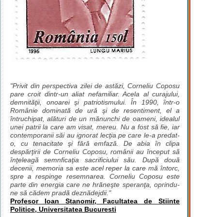
"Privit din perspectiva zilei de astăzi, Corneliu Coposu
pare croit dintr-un aliat nefamiliar. Acela al curajului,
demnităţii, onoarei şi patriotismului. În 1990, într-o
Românie dominată de ură şi de resentiment, el a
întruchipat, alături de un mănunchi de oameni, idealul
unei patrii la care am visat, mereu. Nu a fost să fie, iar
contemporanii săi au ignorat lecţia pe care le-a predat-
o, cu tenacitate şi fără emfază. De abia în clipa
despărţirii de Corneliu Coposu, românii au început să
înţeleagă semnficaţia sacrificiului său. După două
decenii, memoria sa este acel reper la care mă întorc,
spre a respinge resemnarea. Corneliu Coposu este
parte din energia care ne hrăneşte speranţa, oprindu-
ne să cădem pradă deznădejdii."
Profesor Ioan Stanomir, Facultatea de Stiinte
Politice, Universitatea Bucuresti