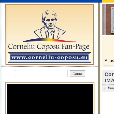
Aca
Cor
IM
Îna