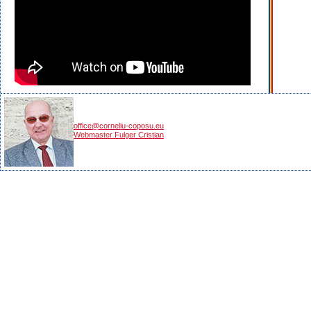
office@corneliu-coposu.eu
Webmaster Fulger Cristian