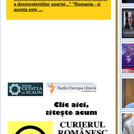
a desmostenitilor soartei..." "Romania - si
acesta este ....