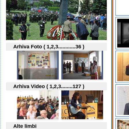
Arhiva Foto ( 1,2,3............36 )
Arhiva Video ( 1,2,3........127 )
Alte limbi