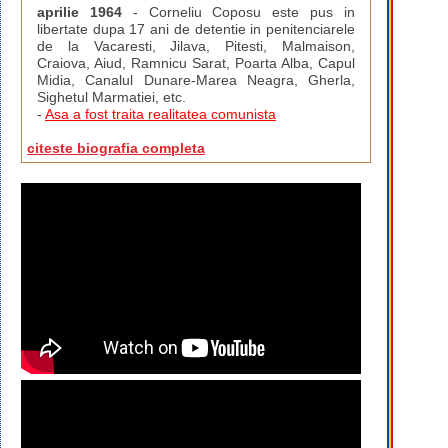
aprilie 1964
- Corneliu Coposu este pus in
libertate dupa 17 ani de detentie in penitenciarele
de la Vacaresti, Jilava, Pitesti, Malmaison,
Craiova, Aiud, Ramnicu Sarat, Poarta Alba, Capul
Midia, Canalul Dunare-Marea Neagra, Gherla,
Sighetul Marmatiei, etc.
-
Asa a fost traita realitatea comunista
citeste biografia completa