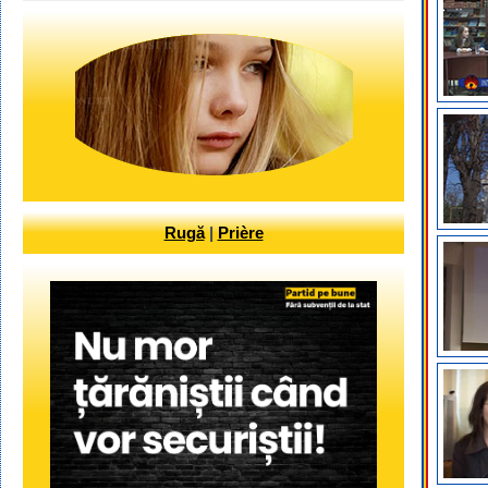
Rugă
|
Prière