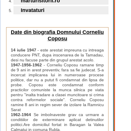
marturisitorii.ro
Invataturi
Date din biografia Domnului Corneliu
Coposu
14 iulie 1947
- este arestat impreuna cu intreaga
conducere PNT, dupa inscenarea de la Tamadau,
desi nu facuse parte din grupul arestat acolo.
1947-1956-1962
- Corneliu Coposu ramane timp
de 9 ani in arest preventiv, fara sa fie judecat. S-a
incercat implicarea lui in numeroase procese
politice, dar nu a putut fi condamnat din lipsa de
probe. Coposu este condamnat conform
practicilor comuniste la munca silnica pe viata
pentru "inalta tradare a clasei muncitoare si crima
contra reformelor sociale". Corneliu Coposu
ramine 8 ani in regim sever de izolare la Ramnicu
Sarat
1962-1964
Se imbolnaveste grav ca urmare a
conditiilor de exterminare aplicat detinutilor
politici.Are domiciliul fortat in Baragan la Valea
Calmatui in comuna Rubla.