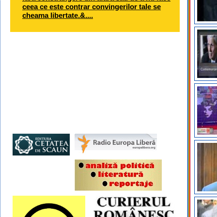
ceea ce este contrar convingerilor tale se
cheama libertate.&....