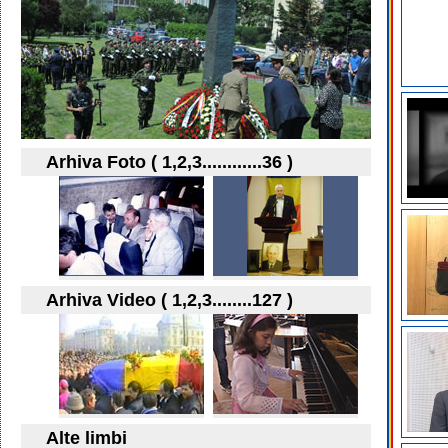
Arhiva Foto ( 1,2,3............36 )
Arhiva Video ( 1,2,3........127 )
Alte limbi