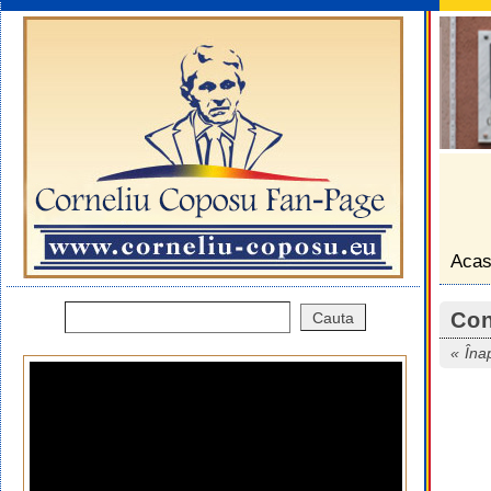
Aca
Con
Îna