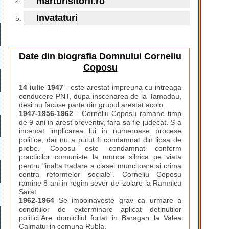
marturisitorii.ro
Invataturi
Date din biografia Domnului Corneliu
Coposu
14 iulie 1947
- este arestat impreuna cu intreaga
conducere PNT, dupa inscenarea de la Tamadau,
desi nu facuse parte din grupul arestat acolo.
1947-1956-1962
- Corneliu Coposu ramane timp
de 9 ani in arest preventiv, fara sa fie judecat. S-a
incercat implicarea lui in numeroase procese
politice, dar nu a putut fi condamnat din lipsa de
probe. Coposu este condamnat conform
practicilor comuniste la munca silnica pe viata
pentru "inalta tradare a clasei muncitoare si crima
contra reformelor sociale". Corneliu Coposu
ramine 8 ani in regim sever de izolare la Ramnicu
Sarat
1962-1964
Se imbolnaveste grav ca urmare a
conditiilor de exterminare aplicat detinutilor
politici.Are domiciliul fortat in Baragan la Valea
Calmatui in comuna Rubla.