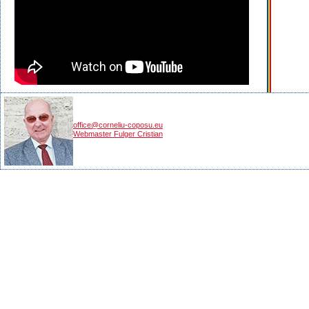
office@corneliu-coposu.eu
Webmaster Fulger Cristian