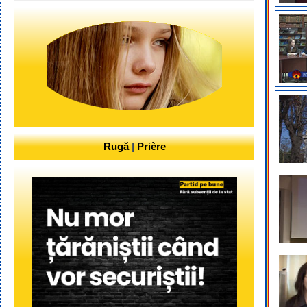
Rugă
|
Prière