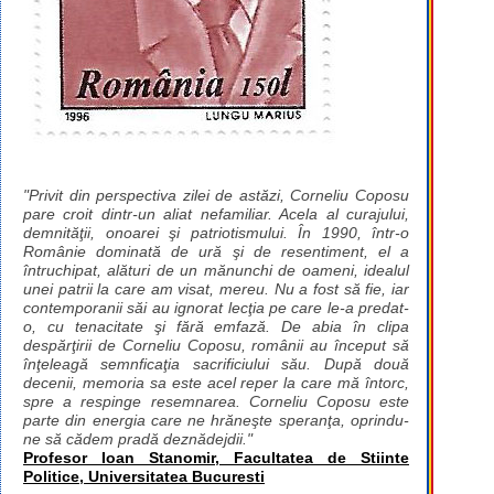
"Privit din perspectiva zilei de astăzi, Corneliu Coposu
pare croit dintr-un aliat nefamiliar. Acela al curajului,
demnităţii, onoarei şi patriotismului. În 1990, într-o
Românie dominată de ură şi de resentiment, el a
întruchipat, alături de un mănunchi de oameni, idealul
unei patrii la care am visat, mereu. Nu a fost să fie, iar
contemporanii săi au ignorat lecţia pe care le-a predat-
o, cu tenacitate şi fără emfază. De abia în clipa
despărţirii de Corneliu Coposu, românii au început să
înţeleagă semnficaţia sacrificiului său. După două
decenii, memoria sa este acel reper la care mă întorc,
spre a respinge resemnarea. Corneliu Coposu este
parte din energia care ne hrăneşte speranţa, oprindu-
ne să cădem pradă deznădejdii."
Profesor Ioan Stanomir, Facultatea de Stiinte
Politice, Universitatea Bucuresti