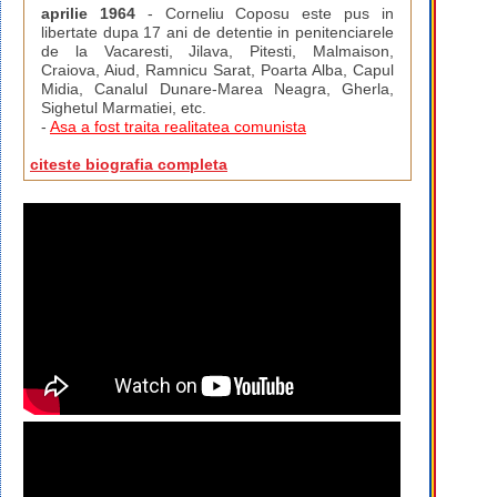
aprilie 1964
- Corneliu Coposu este pus in
libertate dupa 17 ani de detentie in penitenciarele
de la Vacaresti, Jilava, Pitesti, Malmaison,
Craiova, Aiud, Ramnicu Sarat, Poarta Alba, Capul
Midia, Canalul Dunare-Marea Neagra, Gherla,
Sighetul Marmatiei, etc.
-
Asa a fost traita realitatea comunista
citeste biografia completa