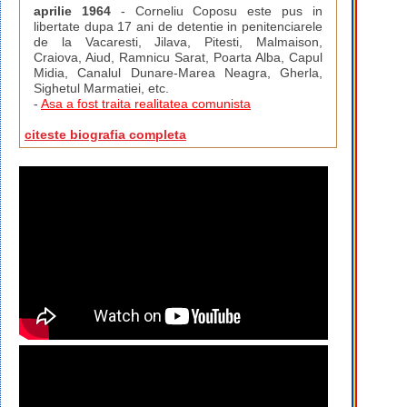
aprilie 1964
- Corneliu Coposu este pus in
libertate dupa 17 ani de detentie in penitenciarele
de la Vacaresti, Jilava, Pitesti, Malmaison,
Craiova, Aiud, Ramnicu Sarat, Poarta Alba, Capul
Midia, Canalul Dunare-Marea Neagra, Gherla,
Sighetul Marmatiei, etc.
-
Asa a fost traita realitatea comunista
citeste biografia completa