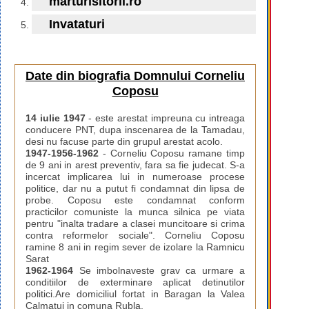
marturisitorii.ro
Invataturi
Date din biografia Domnului Corneliu
Coposu
14 iulie 1947
- este arestat impreuna cu intreaga
conducere PNT, dupa inscenarea de la Tamadau,
desi nu facuse parte din grupul arestat acolo.
1947-1956-1962
- Corneliu Coposu ramane timp
de 9 ani in arest preventiv, fara sa fie judecat. S-a
incercat implicarea lui in numeroase procese
politice, dar nu a putut fi condamnat din lipsa de
probe. Coposu este condamnat conform
practicilor comuniste la munca silnica pe viata
pentru "inalta tradare a clasei muncitoare si crima
contra reformelor sociale". Corneliu Coposu
ramine 8 ani in regim sever de izolare la Ramnicu
Sarat
1962-1964
Se imbolnaveste grav ca urmare a
conditiilor de exterminare aplicat detinutilor
politici.Are domiciliul fortat in Baragan la Valea
Calmatui in comuna Rubla.