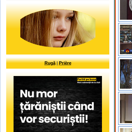
Rugă
|
Prière