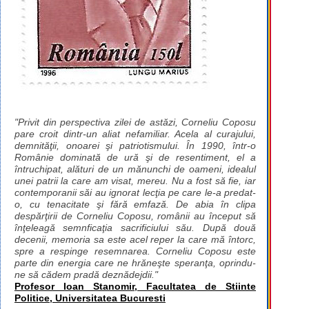
"Privit din perspectiva zilei de astăzi, Corneliu Coposu
pare croit dintr-un aliat nefamiliar. Acela al curajului,
demnităţii, onoarei şi patriotismului. În 1990, într-o
Românie dominată de ură şi de resentiment, el a
întruchipat, alături de un mănunchi de oameni, idealul
unei patrii la care am visat, mereu. Nu a fost să fie, iar
contemporanii săi au ignorat lecţia pe care le-a predat-
o, cu tenacitate şi fără emfază. De abia în clipa
despărţirii de Corneliu Coposu, românii au început să
înţeleagă semnficaţia sacrificiului său. După două
decenii, memoria sa este acel reper la care mă întorc,
spre a respinge resemnarea. Corneliu Coposu este
parte din energia care ne hrăneşte speranţa, oprindu-
ne să cădem pradă deznădejdii."
Profesor Ioan Stanomir, Facultatea de Stiinte
Politice, Universitatea Bucuresti