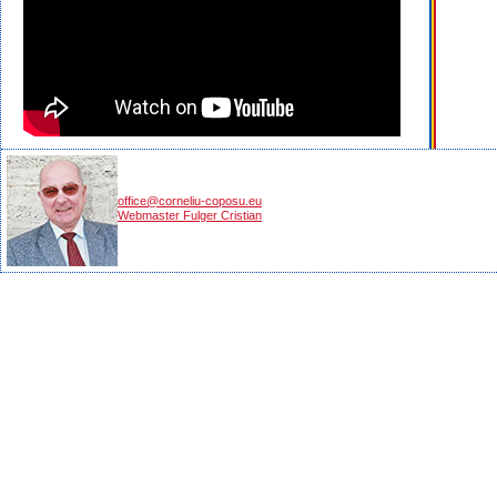
office@corneliu-coposu.eu
Webmaster Fulger Cristian