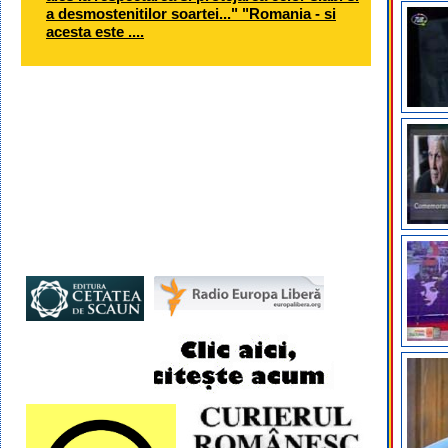
a desmostenitilor soartei..." "Romania - si
acesta este ....