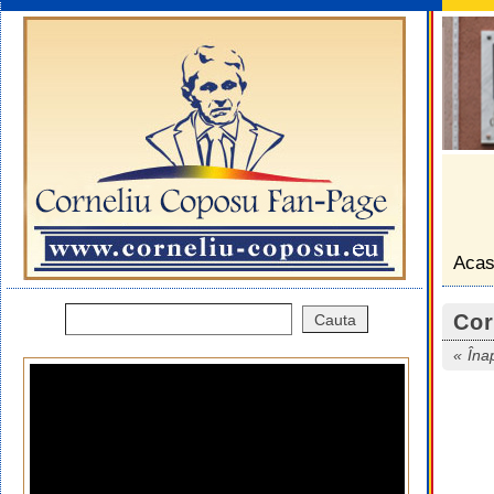
Aca
Cor
Îna