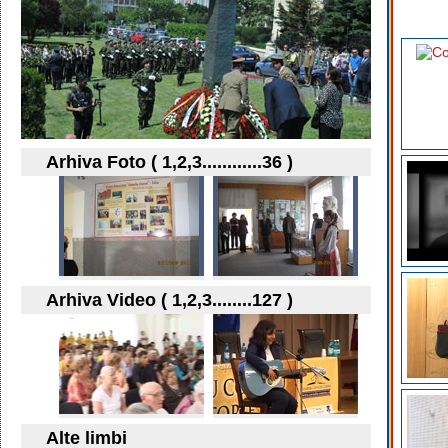
Arhiva Foto ( 1,2,3............36 )
Arhiva Video ( 1,2,3........127 )
Alte limbi