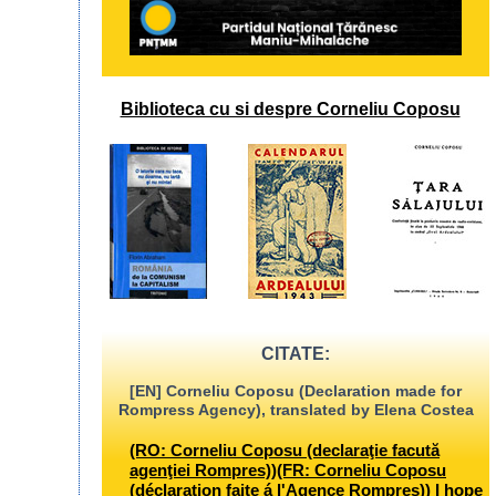
Biblioteca cu si despre Corneliu Coposu
CITATE:
[EN] Corneliu Coposu (Declaration made for
Rompress Agency), translated by Elena Costea
(RO: Corneliu Coposu (declaraţie facută
agenţiei Rompres))(FR: Corneliu Coposu
(déclaration faite á l'Agence Rompres)) I hope