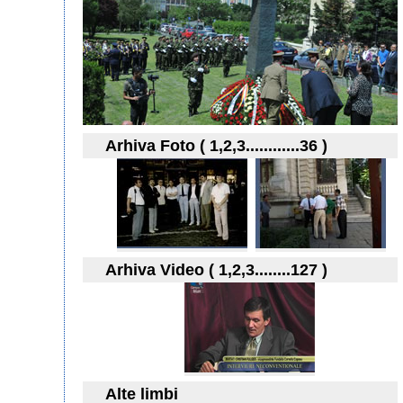
Arhiva Foto ( 1,2,3............36 )
Arhiva Video ( 1,2,3........127 )
Alte limbi