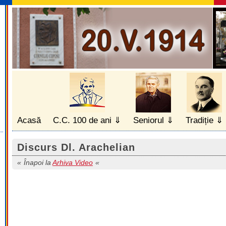
Acasă
C.C. 100 de ani
Seniorul
Tradiție
Discurs Dl. Arachelian
Înapoi la
Arhiva Video