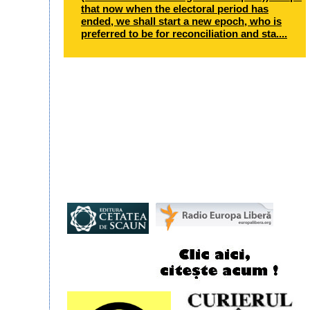
that now when the electoral period has
ended, we shall start a new epoch, who is
preferred to be for reconciliation and sta....