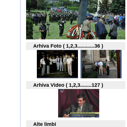
Arhiva Foto ( 1,2,3............36 )
Arhiva Video ( 1,2,3........127 )
Alte limbi