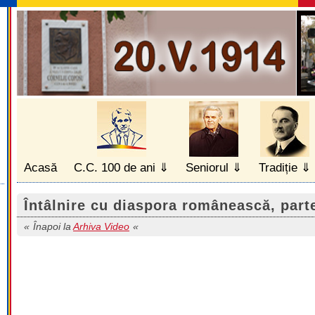
Acasă
C.C. 100 de ani
Seniorul
Tradiție
Întâlnire cu diaspora românească, part
Înapoi la
Arhiva Video