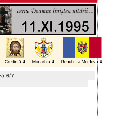
Credință
Monarhia
Republica Moldova
ea 6/7