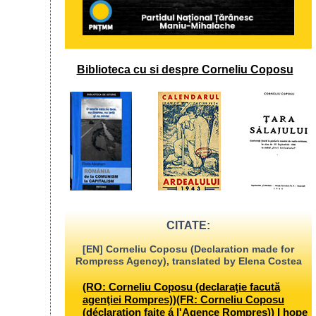
Biblioteca cu si despre Corneliu Coposu
CITATE:
[EN] Corneliu Coposu (Declaration made for
Rompress Agency), translated by Elena Costea
(RO: Corneliu Coposu (declaraţie facută
agenţiei Rompres))(FR: Corneliu Coposu
(déclaration faite á l'Agence Rompres)) I hope