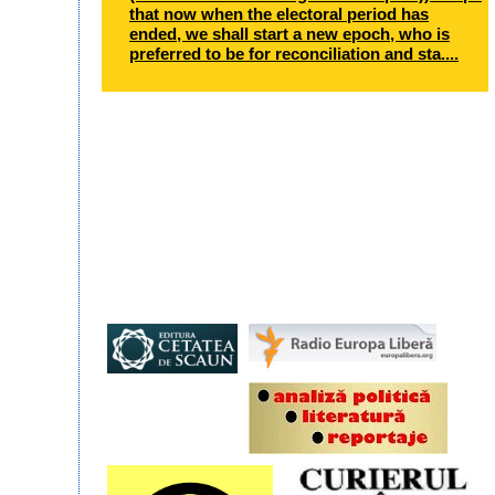
that now when the electoral period has
ended, we shall start a new epoch, who is
preferred to be for reconciliation and sta....