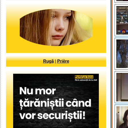
Rugă
|
Prière