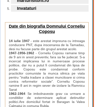
marturisitorii.ro
Invataturi
Date din biografia Domnului Corneliu
Coposu
14 iulie 1947
- este arestat impreuna cu intreaga
conducere PNT, dupa inscenarea de la Tamadau,
desi nu facuse parte din grupul arestat acolo.
1947-1956-1962
- Corneliu Coposu ramane timp
de 9 ani in arest preventiv, fara sa fie judecat. S-a
incercat implicarea lui in numeroase procese
politice, dar nu a putut fi condamnat din lipsa de
probe. Coposu este condamnat conform
practicilor comuniste la munca silnica pe viata
pentru "inalta tradare a clasei muncitoare si crima
contra reformelor sociale". Corneliu Coposu
ramine 8 ani in regim sever de izolare la Ramnicu
Sarat
1962-1964
Se imbolnaveste grav ca urmare a
conditiilor de exterminare aplicat detinutilor
politici.Are domiciliul fortat in Baragan la Valea
Calmatui in comuna Rubla.