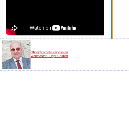
office@corneliu-coposu.eu
Webmaster Fulger Cristian