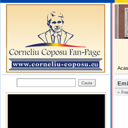
Aca
Emi
Îna