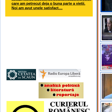
care am petrecut deja o buna parte a vietii.
Noi am avut unele satisfact....