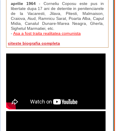
aprilie 1964
- Corneliu Coposu este pus in
libertate dupa 17 ani de detentie in penitenciarele
de la Vacaresti, Jilava, Pitesti, Malmaison,
Craiova, Aiud, Ramnicu Sarat, Poarta Alba, Capul
Midia, Canalul Dunare-Marea Neagra, Gherla,
Sighetul Marmatiei, etc.
-
Asa a fost traita realitatea comunista
citeste biografia completa