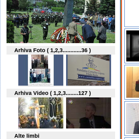
Arhiva Foto ( 1,2,3............36 )
Arhiva Video ( 1,2,3........127 )
Alte limbi