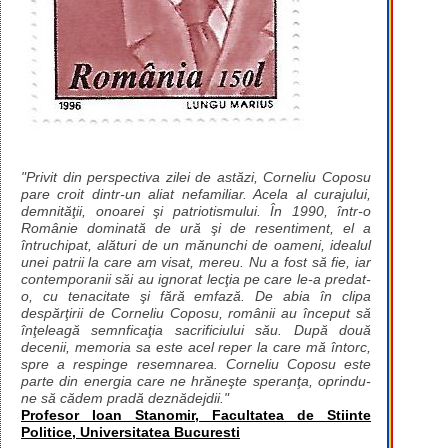
"Privit din perspectiva zilei de astăzi, Corneliu Coposu
pare croit dintr-un aliat nefamiliar. Acela al curajului,
demnităţii, onoarei şi patriotismului. În 1990, într-o
Românie dominată de ură şi de resentiment, el a
întruchipat, alături de un mănunchi de oameni, idealul
unei patrii la care am visat, mereu. Nu a fost să fie, iar
contemporanii săi au ignorat lecţia pe care le-a predat-
o, cu tenacitate şi fără emfază. De abia în clipa
despărţirii de Corneliu Coposu, românii au început să
înţeleagă semnficaţia sacrificiului său. După două
decenii, memoria sa este acel reper la care mă întorc,
spre a respinge resemnarea. Corneliu Coposu este
parte din energia care ne hrăneşte speranţa, oprindu-
ne să cădem pradă deznădejdii."
Profesor Ioan Stanomir, Facultatea de Stiinte
Politice, Universitatea Bucuresti