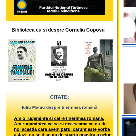
Biblioteca cu si despre Corneliu Coposu
CITATE:
Iuliu Maniu despre tinerimea română
Am o rugaminte si catre tinerimea romana.
Am rugamintea ca sa-si dea seama ca nu de
noi acestia care avem parul carunt este vorba
astazi, nu se discuta de soarta noastra a celor