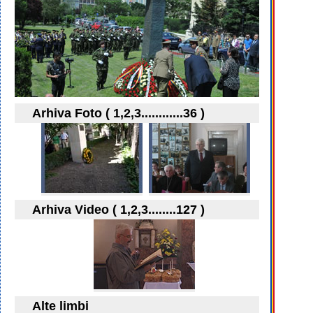
Arhiva Foto ( 1,2,3............36 )
Arhiva Video ( 1,2,3........127 )
Alte limbi