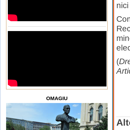
nici
Com
Rec
min
elec
(
Dre
Art
OMAGIU
Alt