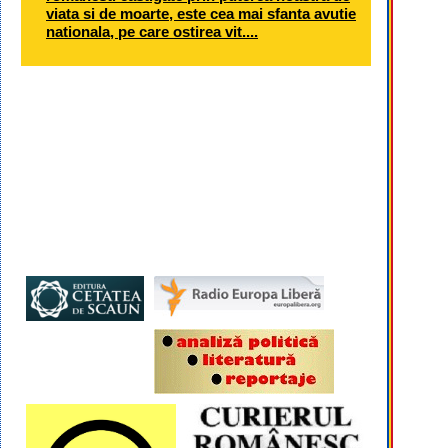
viata si de moarte, este cea mai sfanta avutie
nationala, pe care ostirea vit....