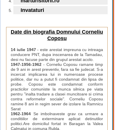
marturisitorii.ro
Invataturi
Date din biografia Domnului Corneliu
Coposu
14 iulie 1947
- este arestat impreuna cu intreaga
conducere PNT, dupa inscenarea de la Tamadau,
desi nu facuse parte din grupul arestat acolo.
1947-1956-1962
- Corneliu Coposu ramane timp
de 9 ani in arest preventiv, fara sa fie judecat. S-a
incercat implicarea lui in numeroase procese
politice, dar nu a putut fi condamnat din lipsa de
probe. Coposu este condamnat conform
practicilor comuniste la munca silnica pe viata
pentru "inalta tradare a clasei muncitoare si crima
contra reformelor sociale". Corneliu Coposu
ramine 8 ani in regim sever de izolare la Ramnicu
Sarat
1962-1964
Se imbolnaveste grav ca urmare a
conditiilor de exterminare aplicat detinutilor
politici.Are domiciliul fortat in Baragan la Valea
Calmatui in comuna Rubla.