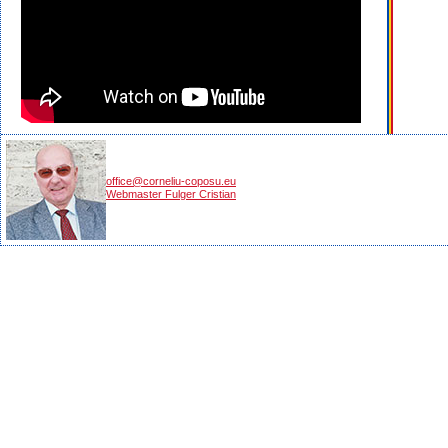
office@corneliu-coposu.eu
Webmaster Fulger Cristian