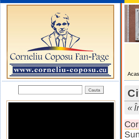
Aca
Ci
Î
Cor
Sun