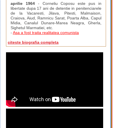
aprilie 1964
- Corneliu Coposu este pus in
libertate dupa 17 ani de detentie in penitenciarele
de la Vacaresti, Jilava, Pitesti, Malmaison,
Craiova, Aiud, Ramnicu Sarat, Poarta Alba, Capul
Midia, Canalul Dunare-Marea Neagra, Gherla,
Sighetul Marmatiei, etc.
-
Asa a fost traita realitatea comunista
citeste biografia completa