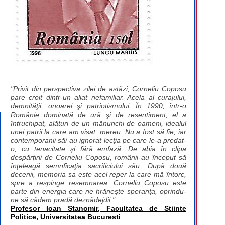
"Privit din perspectiva zilei de astăzi, Corneliu Coposu
pare croit dintr-un aliat nefamiliar. Acela al curajului,
demnităţii, onoarei şi patriotismului. În 1990, într-o
Românie dominată de ură şi de resentiment, el a
întruchipat, alături de un mănunchi de oameni, idealul
unei patrii la care am visat, mereu. Nu a fost să fie, iar
contemporanii săi au ignorat lecţia pe care le-a predat-
o, cu tenacitate şi fără emfază. De abia în clipa
despărţirii de Corneliu Coposu, românii au început să
înţeleagă semnficaţia sacrificiului său. După două
decenii, memoria sa este acel reper la care mă întorc,
spre a respinge resemnarea. Corneliu Coposu este
parte din energia care ne hrăneşte speranţa, oprindu-
ne să cădem pradă deznădejdii."
Profesor Ioan Stanomir, Facultatea de Stiinte
Politice, Universitatea Bucuresti