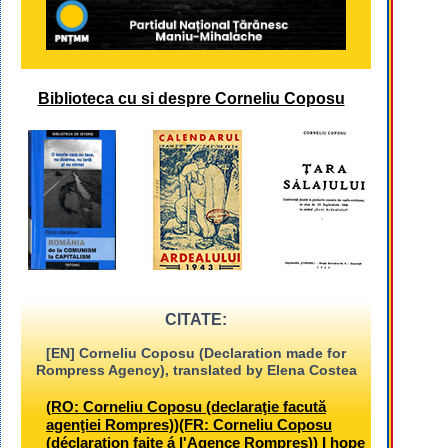
Biblioteca cu si despre Corneliu Coposu
CITATE:
[EN] Corneliu Coposu (Declaration made for
Rompress Agency), translated by Elena Costea
(RO: Corneliu Coposu (declaraţie facută
agenţiei Rompres))(FR: Corneliu Coposu
(déclaration faite á l'Agence Rompres)) I hope