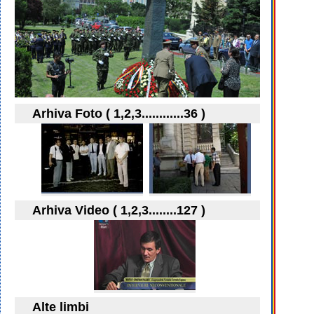
Arhiva Foto ( 1,2,3............36 )
Arhiva Video ( 1,2,3........127 )
Alte limbi