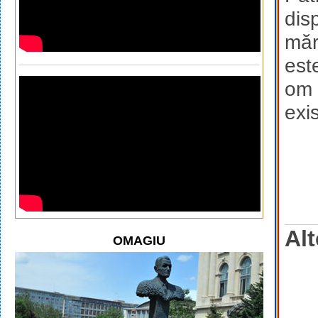
dis
măr
est
om c
exi
Alt
OMAGIU