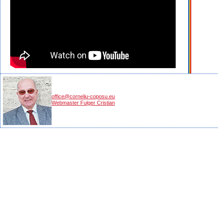
office@corneliu-coposu.eu
Webmaster Fulger Cristian