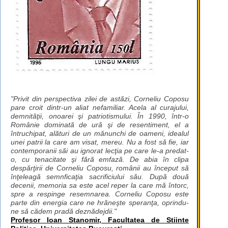
"Privit din perspectiva zilei de astăzi, Corneliu Coposu
pare croit dintr-un aliat nefamiliar. Acela al curajului,
demnităţii, onoarei şi patriotismului. În 1990, într-o
Românie dominată de ură şi de resentiment, el a
întruchipat, alături de un mănunchi de oameni, idealul
unei patrii la care am visat, mereu. Nu a fost să fie, iar
contemporanii săi au ignorat lecţia pe care le-a predat-
o, cu tenacitate şi fără emfază. De abia în clipa
despărţirii de Corneliu Coposu, românii au început să
înţeleagă semnficaţia sacrificiului său. După două
decenii, memoria sa este acel reper la care mă întorc,
spre a respinge resemnarea. Corneliu Coposu este
parte din energia care ne hrăneşte speranţa, oprindu-
ne să cădem pradă deznădejdii."
Profesor Ioan Stanomir, Facultatea de Stiinte