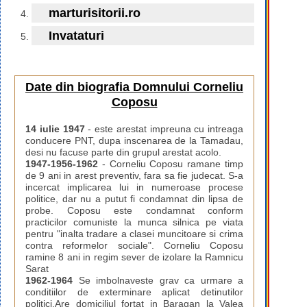
marturisitorii.ro
Invataturi
Date din biografia Domnului Corneliu
Coposu
14 iulie 1947
- este arestat impreuna cu intreaga
conducere PNT, dupa inscenarea de la Tamadau,
desi nu facuse parte din grupul arestat acolo.
1947-1956-1962
- Corneliu Coposu ramane timp
de 9 ani in arest preventiv, fara sa fie judecat. S-a
incercat implicarea lui in numeroase procese
politice, dar nu a putut fi condamnat din lipsa de
probe. Coposu este condamnat conform
practicilor comuniste la munca silnica pe viata
pentru "inalta tradare a clasei muncitoare si crima
contra reformelor sociale". Corneliu Coposu
ramine 8 ani in regim sever de izolare la Ramnicu
Sarat
1962-1964
Se imbolnaveste grav ca urmare a
conditiilor de exterminare aplicat detinutilor
politici.Are domiciliul fortat in Baragan la Valea