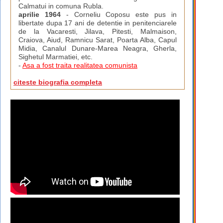
Calmatui in comuna Rubla.
aprilie 1964
- Corneliu Coposu este pus in
libertate dupa 17 ani de detentie in penitenciarele
de la Vacaresti, Jilava, Pitesti, Malmaison,
Craiova, Aiud, Ramnicu Sarat, Poarta Alba, Capul
Midia, Canalul Dunare-Marea Neagra, Gherla,
Sighetul Marmatiei, etc.
-
Asa a fost traita realitatea comunista
citeste biografia completa