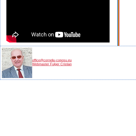
office@corneliu-coposu.eu
Webmaster Fulger Cristian