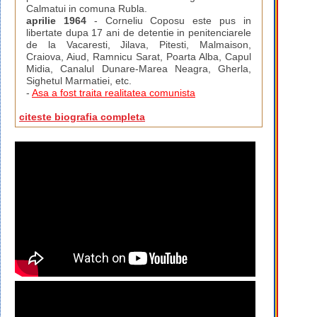
Calmatui in comuna Rubla.
aprilie 1964
- Corneliu Coposu este pus in
libertate dupa 17 ani de detentie in penitenciarele
de la Vacaresti, Jilava, Pitesti, Malmaison,
Craiova, Aiud, Ramnicu Sarat, Poarta Alba, Capul
Midia, Canalul Dunare-Marea Neagra, Gherla,
Sighetul Marmatiei, etc.
-
Asa a fost traita realitatea comunista
citeste biografia completa