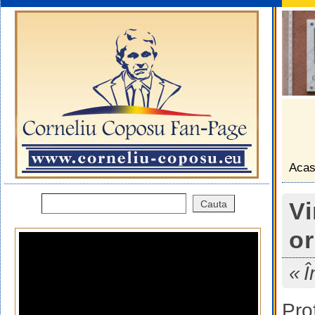
Aca
Vi
o
Î
Pro