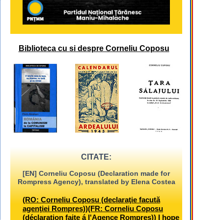
Biblioteca cu si despre Corneliu Coposu
CITATE:
[EN] Corneliu Coposu (Declaration made for
Rompress Agency), translated by Elena Costea
(RO: Corneliu Coposu (declaraţie facută
agenţiei Rompres))(FR: Corneliu Coposu
(déclaration faite á l'Agence Rompres)) I hope