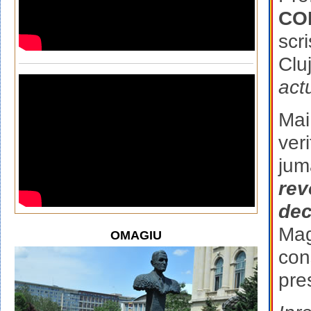
CO
scri
Cluj
actu
Mai
ver
jum
rev
dec
Mag
OMAGIU
con
pre