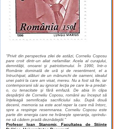
"Privit din perspectiva zilei de astăzi, Corneliu Coposu
pare croit dintr-un aliat nefamiliar. Acela al curajului,
demnităţii, onoarei şi patriotismului. În 1990, într-o
Românie dominată de ură şi de resentiment, el a
întruchipat, alături de un mănunchi de oameni, idealul
unei patrii la care am visat, mereu. Nu a fost să fie, iar
contemporanii săi au ignorat lecţia pe care le-a predat-
o, cu tenacitate şi fără emfază. De abia în clipa
despărţirii de Corneliu Coposu, românii au început să
înţeleagă semnficaţia sacrificiului său. După două
decenii, memoria sa este acel reper la care mă întorc,
spre a respinge resemnarea. Corneliu Coposu este
parte din energia care ne hrăneşte speranţa, oprindu-
ne să cădem pradă deznădejdii."
Profesor Ioan Stanomir, Facultatea de Stiinte