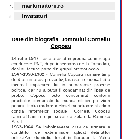
marturisitorii.ro
Invataturi
Date din biografia Domnului Corneliu
Coposu
14 iulie 1947
- este arestat impreuna cu intreaga
conducere PNT, dupa inscenarea de la Tamadau,
desi nu facuse parte din grupul arestat acolo.
1947-1956-1962
- Corneliu Coposu ramane timp
de 9 ani in arest preventiv, fara sa fie judecat. S-a
incercat implicarea lui in numeroase procese
politice, dar nu a putut fi condamnat din lipsa de
probe. Coposu este condamnat conform
practicilor comuniste la munca silnica pe viata
pentru "inalta tradare a clasei muncitoare si crima
contra reformelor sociale". Corneliu Coposu
ramine 8 ani in regim sever de izolare la Ramnicu
Sarat
1962-1964
Se imbolnaveste grav ca urmare a
conditiilor de exterminare aplicat detinutilor
politici.Are domiciliul fortat in Baragan la Valea