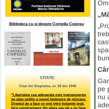
Omu
„Mâ
Biblioteca cu si despre Corneliu Coposu
„Pr
tre
cas
spa
bun
Câr
CITATE:
Gar
Citat din Dreptatea, nr. 39 din 1946
pe 
"Libertatea cea adevarata este transpunerea
nu a
pe plan politic a nevoii biologice de miscare.
ade
Dreptul de a face ce vrei intre hotarele legii,
fara constrangere din afara sau de a nu face