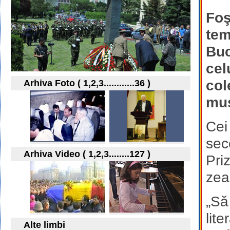
Foş
tem
Buc
cel
col
Arhiva Foto ( 1,2,3............36 )
muş
Cei
sec
Arhiva Video ( 1,2,3........127 )
Pri
zea
„Să
lit
Alte limbi