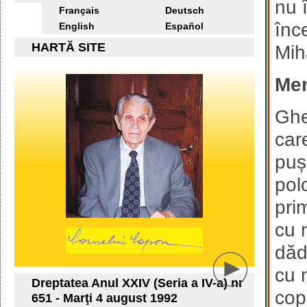
nu 
Français
Deutsch
înc
English
Español
HARTĂ SITE
Mih
Men
Ghe
car
puș
pol
pri
cu 
dăd
cu 
Dreptatea Anul XXIV (Seria a IV-a) nr
copi
651 - Marţi 4 august 1992