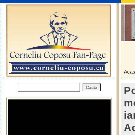
Aca
Po
mo
ia
Ad