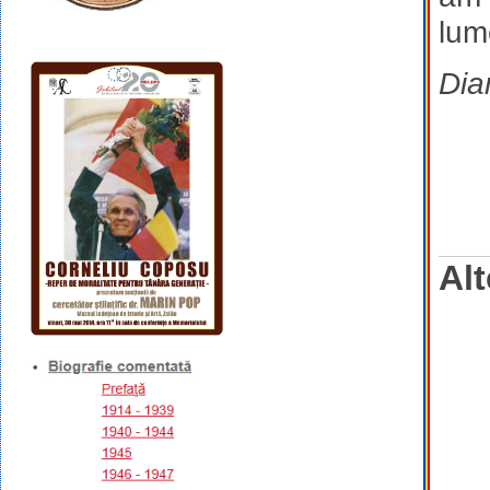
lum
Dia
Alt