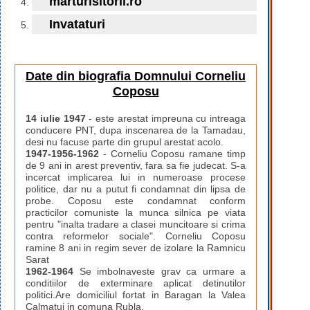
marturisitorii.ro
Invataturi
Date din biografia Domnului Corneliu
Coposu
14 iulie 1947
- este arestat impreuna cu intreaga
conducere PNT, dupa inscenarea de la Tamadau,
desi nu facuse parte din grupul arestat acolo.
1947-1956-1962
- Corneliu Coposu ramane timp
de 9 ani in arest preventiv, fara sa fie judecat. S-a
incercat implicarea lui in numeroase procese
politice, dar nu a putut fi condamnat din lipsa de
probe. Coposu este condamnat conform
practicilor comuniste la munca silnica pe viata
pentru "inalta tradare a clasei muncitoare si crima
contra reformelor sociale". Corneliu Coposu
ramine 8 ani in regim sever de izolare la Ramnicu
Sarat
1962-1964
Se imbolnaveste grav ca urmare a
conditiilor de exterminare aplicat detinutilor
politici.Are domiciliul fortat in Baragan la Valea
Calmatui in comuna Rubla.