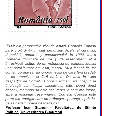
"Privit din perspectiva zilei de astăzi, Corneliu Coposu
pare croit dintr-un aliat nefamiliar. Acela al curajului,
demnităţii, onoarei şi patriotismului. În 1990, într-o
Românie dominată de ură şi de resentiment, el a
întruchipat, alături de un mănunchi de oameni, idealul
unei patrii la care am visat, mereu. Nu a fost să fie, iar
contemporanii săi au ignorat lecţia pe care le-a predat-
o, cu tenacitate şi fără emfază. De abia în clipa
despărţirii de Corneliu Coposu, românii au început să
înţeleagă semnficaţia sacrificiului său. După două
decenii, memoria sa este acel reper la care mă întorc,
spre a respinge resemnarea. Corneliu Coposu este
parte din energia care ne hrăneşte speranţa, oprindu-
ne să cădem pradă deznădejdii."
Profesor Ioan Stanomir, Facultatea de Stiinte
Politice, Universitatea Bucuresti