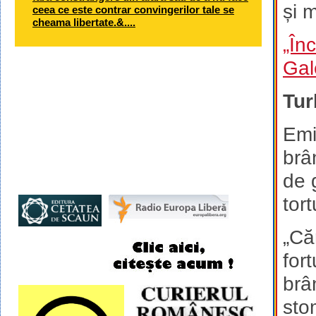
și m
ceea ce este contrar convingerilor tale se
cheama libertate.&....
„În
Gal
Tur
Emi
brâ
de 
tort
„Că
for
brâ
sto