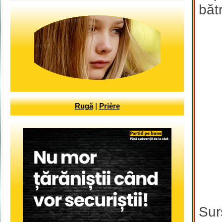
băt
Rugă
|
Prière
Sur