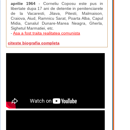
aprilie 1964
- Corneliu Coposu este pus in
libertate dupa 17 ani de detentie in penitenciarele
de la Vacaresti, Jilava, Pitesti, Malmaison,
Craiova, Aiud, Ramnicu Sarat, Poarta Alba, Capul
Midia, Canalul Dunare-Marea Neagra, Gherla,
Sighetul Marmatiei, etc.
-
Asa a fost traita realitatea comunista
citeste biografia completa