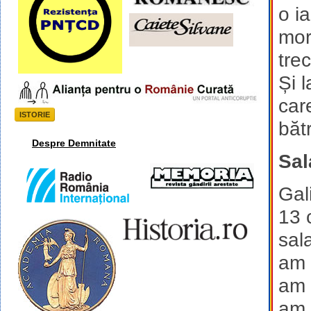
o i
mor
tre
Și 
care
ISTORIE
băt
Despre Demnitate
Sal
Gal
13 
sala
am 
am 
am 