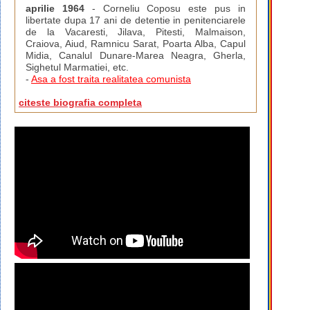
aprilie 1964
- Corneliu Coposu este pus in
libertate dupa 17 ani de detentie in penitenciarele
de la Vacaresti, Jilava, Pitesti, Malmaison,
Craiova, Aiud, Ramnicu Sarat, Poarta Alba, Capul
Midia, Canalul Dunare-Marea Neagra, Gherla,
Sighetul Marmatiei, etc.
-
Asa a fost traita realitatea comunista
citeste biografia completa