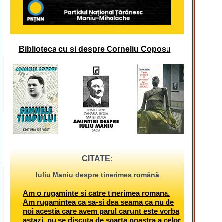
Biblioteca cu si despre Corneliu Coposu
CITATE:
Iuliu Maniu despre tinerimea română
Am o rugaminte si catre tinerimea romana.
Am rugamintea ca sa-si dea seama ca nu de
noi acestia care avem parul carunt este vorba
astazi, nu se discuta de soarta noastra a celor