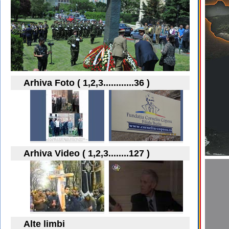
Arhiva Foto ( 1,2,3............36 )
Arhiva Video ( 1,2,3........127 )
Alte limbi