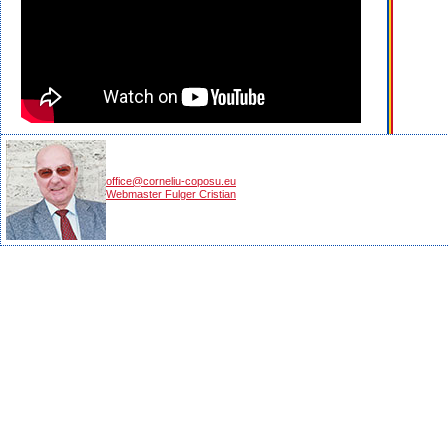
office@corneliu-coposu.eu
Webmaster Fulger Cristian