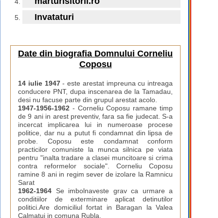
marturisitorii.ro
Invataturi
Date din biografia Domnului Corneliu
Coposu
14 iulie 1947
- este arestat impreuna cu intreaga
conducere PNT, dupa inscenarea de la Tamadau,
desi nu facuse parte din grupul arestat acolo.
1947-1956-1962
- Corneliu Coposu ramane timp
de 9 ani in arest preventiv, fara sa fie judecat. S-a
incercat implicarea lui in numeroase procese
politice, dar nu a putut fi condamnat din lipsa de
probe. Coposu este condamnat conform
practicilor comuniste la munca silnica pe viata
pentru "inalta tradare a clasei muncitoare si crima
contra reformelor sociale". Corneliu Coposu
ramine 8 ani in regim sever de izolare la Ramnicu
Sarat
1962-1964
Se imbolnaveste grav ca urmare a
conditiilor de exterminare aplicat detinutilor
politici.Are domiciliul fortat in Baragan la Valea
Calmatui in comuna Rubla.