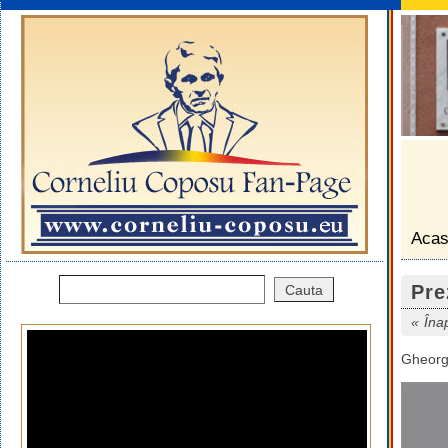
Aca
Pre
Îna
Gheorg