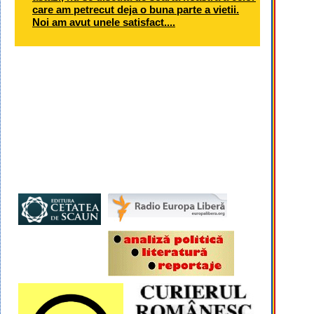
care am petrecut deja o buna parte a vietii.
Noi am avut unele satisfact....