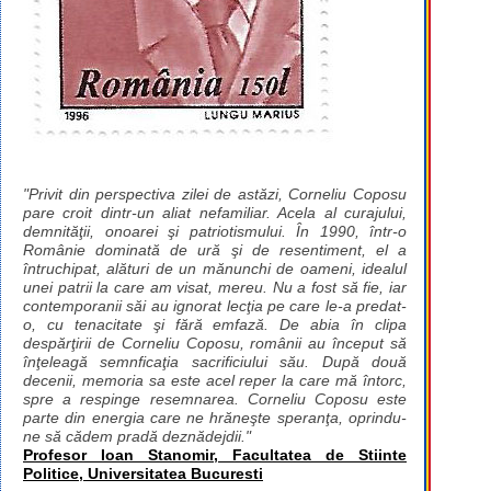
"Privit din perspectiva zilei de astăzi, Corneliu Coposu
pare croit dintr-un aliat nefamiliar. Acela al curajului,
demnităţii, onoarei şi patriotismului. În 1990, într-o
Românie dominată de ură şi de resentiment, el a
întruchipat, alături de un mănunchi de oameni, idealul
unei patrii la care am visat, mereu. Nu a fost să fie, iar
contemporanii săi au ignorat lecţia pe care le-a predat-
o, cu tenacitate şi fără emfază. De abia în clipa
despărţirii de Corneliu Coposu, românii au început să
înţeleagă semnficaţia sacrificiului său. După două
decenii, memoria sa este acel reper la care mă întorc,
spre a respinge resemnarea. Corneliu Coposu este
parte din energia care ne hrăneşte speranţa, oprindu-
ne să cădem pradă deznădejdii."
Profesor Ioan Stanomir, Facultatea de Stiinte
Politice, Universitatea Bucuresti