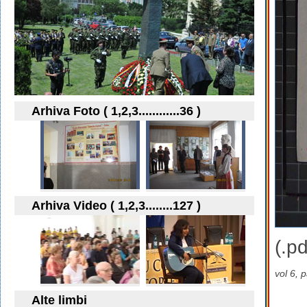
Arhiva Foto ( 1,2,3............36 )
Arhiva Video ( 1,2,3........127 )
(.pd
vol 6, 
Alte limbi