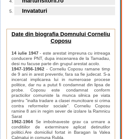
marturisitorii.ro
Invataturi
Date din biografia Domnului Corneliu
Coposu
14 iulie 1947
- este arestat impreuna cu intreaga
conducere PNT, dupa inscenarea de la Tamadau,
desi nu facuse parte din grupul arestat acolo.
1947-1956-1962
- Corneliu Coposu ramane timp
de 9 ani in arest preventiv, fara sa fie judecat. S-a
incercat implicarea lui in numeroase procese
politice, dar nu a putut fi condamnat din lipsa de
probe. Coposu este condamnat conform
practicilor comuniste la munca silnica pe viata
pentru "inalta tradare a clasei muncitoare si crima
contra reformelor sociale". Corneliu Coposu
ramine 8 ani in regim sever de izolare la Ramnicu
Sarat
1962-1964
Se imbolnaveste grav ca urmare a
conditiilor de exterminare aplicat detinutilor
politici.Are domiciliul fortat in Baragan la Valea
Calmatui in comuna Rubla.