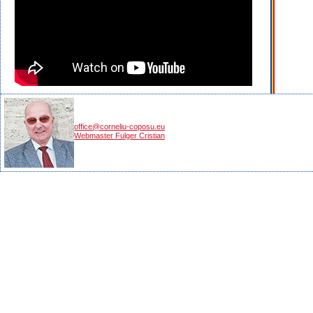
office@corneliu-coposu.eu
Webmaster Fulger Cristian