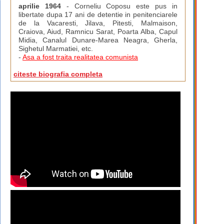
aprilie 1964
- Corneliu Coposu este pus in
libertate dupa 17 ani de detentie in penitenciarele
de la Vacaresti, Jilava, Pitesti, Malmaison,
Craiova, Aiud, Ramnicu Sarat, Poarta Alba, Capul
Midia, Canalul Dunare-Marea Neagra, Gherla,
Sighetul Marmatiei, etc.
-
Asa a fost traita realitatea comunista
citeste biografia completa