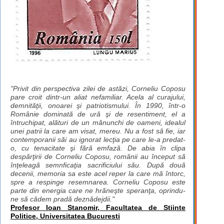
"Privit din perspectiva zilei de astăzi, Corneliu Coposu
pare croit dintr-un aliat nefamiliar. Acela al curajului,
demnităţii, onoarei şi patriotismului. În 1990, într-o
Românie dominată de ură şi de resentiment, el a
întruchipat, alături de un mănunchi de oameni, idealul
unei patrii la care am visat, mereu. Nu a fost să fie, iar
contemporanii săi au ignorat lecţia pe care le-a predat-
o, cu tenacitate şi fără emfază. De abia în clipa
despărţirii de Corneliu Coposu, românii au început să
înţeleagă semnficaţia sacrificiului său. După două
decenii, memoria sa este acel reper la care mă întorc,
spre a respinge resemnarea. Corneliu Coposu este
parte din energia care ne hrăneşte speranţa, oprindu-
ne să cădem pradă deznădejdii."
Profesor Ioan Stanomir, Facultatea de Stiinte
Politice, Universitatea Bucuresti