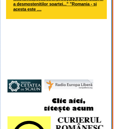
a desmostenitilor soartei..." "Romania - si
acesta este ....