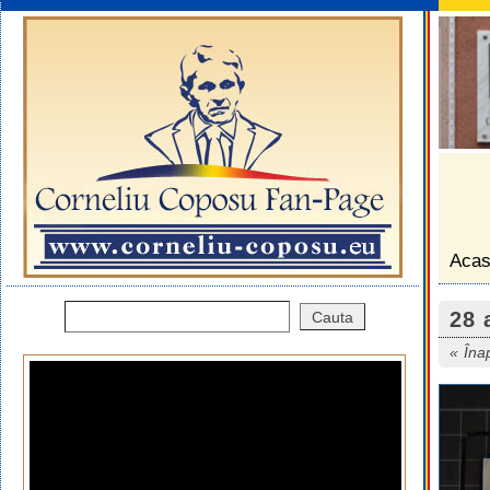
Aca
28 
Îna