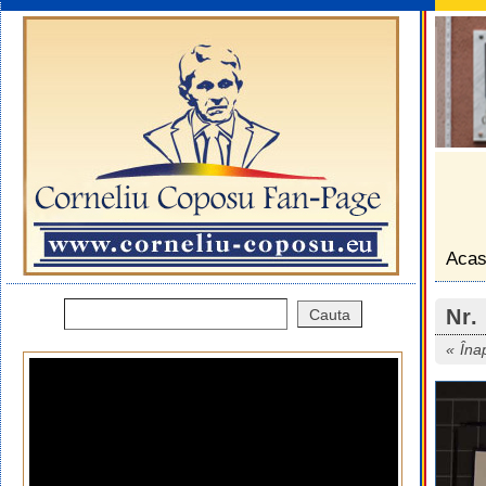
Aca
Nr.
Îna