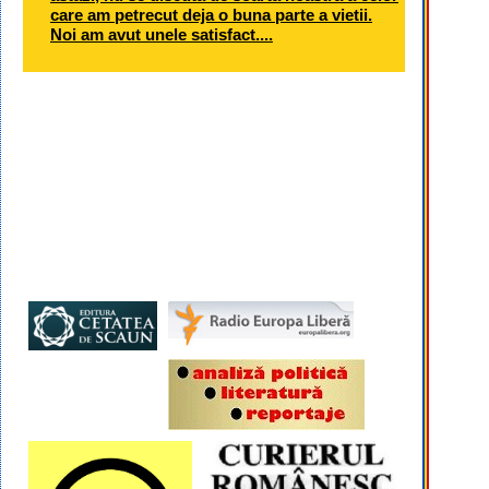
care am petrecut deja o buna parte a vietii.
Noi am avut unele satisfact....