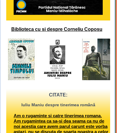
Biblioteca cu si despre Corneliu Coposu
CITATE:
Iuliu Maniu despre tinerimea română
Am o rugaminte si catre tinerimea romana.
Am rugamintea ca sa-si dea seama ca nu de
noi acestia care avem parul carunt este vorba
astazi, nu se discuta de soarta noastra a celor