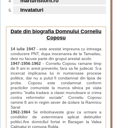
marturisitorii.ro
Invataturi
Date din biografia Domnului Corneliu
Coposu
14 iulie 1947
- este arestat impreuna cu intreaga
conducere PNT, dupa inscenarea de la Tamadau,
desi nu facuse parte din grupul arestat acolo.
1947-1956-1962
- Corneliu Coposu ramane timp
de 9 ani in arest preventiv, fara sa fie judecat. S-a
incercat implicarea lui in numeroase procese
politice, dar nu a putut fi condamnat din lipsa de
probe. Coposu este condamnat conform
practicilor comuniste la munca silnica pe viata
pentru "inalta tradare a clasei muncitoare si crima
contra reformelor sociale". Corneliu Coposu
ramine 8 ani in regim sever de izolare la Ramnicu
Sarat
1962-1964
Se imbolnaveste grav ca urmare a
conditiilor de exterminare aplicat detinutilor
politici.Are domiciliul fortat in Baragan la Valea
Calmatui in comuna Rubla.