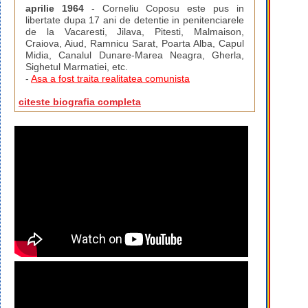
aprilie 1964
- Corneliu Coposu este pus in
libertate dupa 17 ani de detentie in penitenciarele
de la Vacaresti, Jilava, Pitesti, Malmaison,
Craiova, Aiud, Ramnicu Sarat, Poarta Alba, Capul
Midia, Canalul Dunare-Marea Neagra, Gherla,
Sighetul Marmatiei, etc.
-
Asa a fost traita realitatea comunista
citeste biografia completa