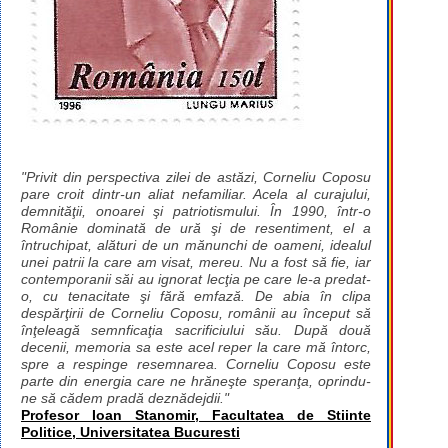
"Privit din perspectiva zilei de astăzi, Corneliu Coposu
pare croit dintr-un aliat nefamiliar. Acela al curajului,
demnităţii, onoarei şi patriotismului. În 1990, într-o
Românie dominată de ură şi de resentiment, el a
întruchipat, alături de un mănunchi de oameni, idealul
unei patrii la care am visat, mereu. Nu a fost să fie, iar
contemporanii săi au ignorat lecţia pe care le-a predat-
o, cu tenacitate şi fără emfază. De abia în clipa
despărţirii de Corneliu Coposu, românii au început să
înţeleagă semnficaţia sacrificiului său. După două
decenii, memoria sa este acel reper la care mă întorc,
spre a respinge resemnarea. Corneliu Coposu este
parte din energia care ne hrăneşte speranţa, oprindu-
ne să cădem pradă deznădejdii."
Profesor Ioan Stanomir, Facultatea de Stiinte
Politice, Universitatea Bucuresti