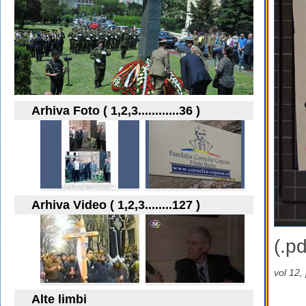
Arhiva Foto ( 1,2,3............36 )
Arhiva Video ( 1,2,3........127 )
(.pd
vol 12,
Alte limbi