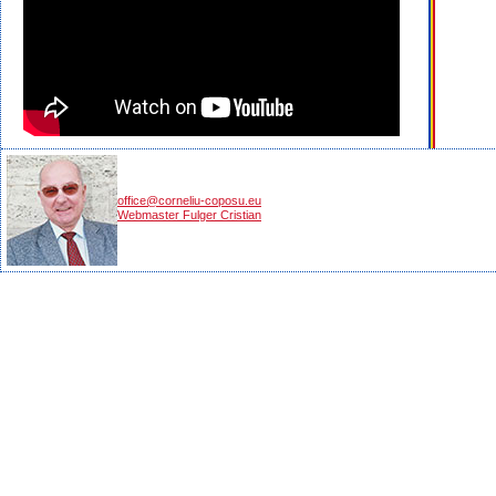
office@corneliu-coposu.eu
Webmaster Fulger Cristian