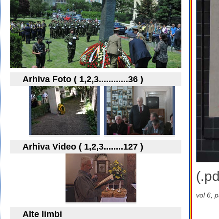
Arhiva Foto ( 1,2,3............36 )
Arhiva Video ( 1,2,3........127 )
(.pd
vol 6, 
Alte limbi