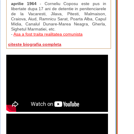
aprilie 1964
- Corneliu Coposu este pus in
libertate dupa 17 ani de detentie in penitenciarele
de la Vacaresti, Jilava, Pitesti, Malmaison,
Craiova, Aiud, Ramnicu Sarat, Poarta Alba, Capul
Midia, Canalul Dunare-Marea Neagra, Gherla,
Sighetul Marmatiei, etc.
-
Asa a fost traita realitatea comunista
citeste biografia completa