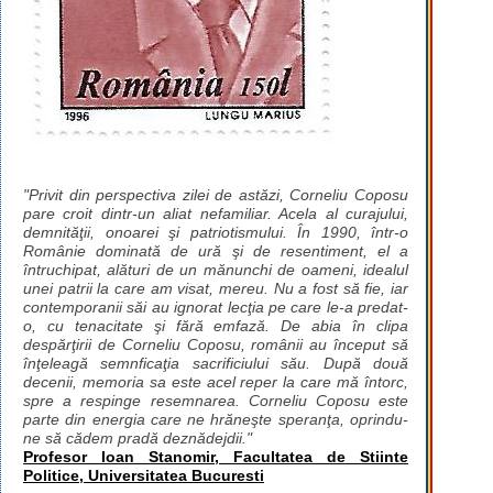
"Privit din perspectiva zilei de astăzi, Corneliu Coposu
pare croit dintr-un aliat nefamiliar. Acela al curajului,
demnităţii, onoarei şi patriotismului. În 1990, într-o
Românie dominată de ură şi de resentiment, el a
întruchipat, alături de un mănunchi de oameni, idealul
unei patrii la care am visat, mereu. Nu a fost să fie, iar
contemporanii săi au ignorat lecţia pe care le-a predat-
o, cu tenacitate şi fără emfază. De abia în clipa
despărţirii de Corneliu Coposu, românii au început să
înţeleagă semnficaţia sacrificiului său. După două
decenii, memoria sa este acel reper la care mă întorc,
spre a respinge resemnarea. Corneliu Coposu este
parte din energia care ne hrăneşte speranţa, oprindu-
ne să cădem pradă deznădejdii."
Profesor Ioan Stanomir, Facultatea de Stiinte
Politice, Universitatea Bucuresti