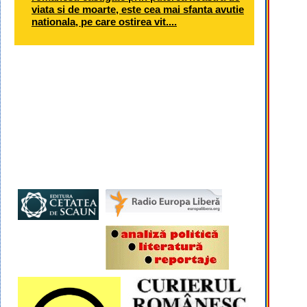
viata si de moarte, este cea mai sfanta avutie
nationala, pe care ostirea vit....