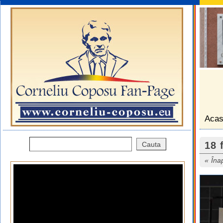
Aca
18 
Îna