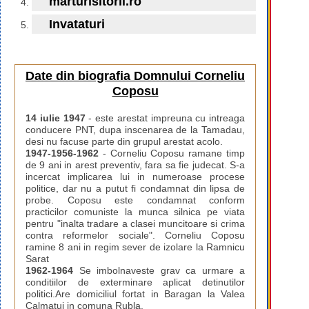
marturisitorii.ro
Invataturi
Date din biografia Domnului Corneliu
Coposu
14 iulie 1947
- este arestat impreuna cu intreaga
conducere PNT, dupa inscenarea de la Tamadau,
desi nu facuse parte din grupul arestat acolo.
1947-1956-1962
- Corneliu Coposu ramane timp
de 9 ani in arest preventiv, fara sa fie judecat. S-a
incercat implicarea lui in numeroase procese
politice, dar nu a putut fi condamnat din lipsa de
probe. Coposu este condamnat conform
practicilor comuniste la munca silnica pe viata
pentru "inalta tradare a clasei muncitoare si crima
contra reformelor sociale". Corneliu Coposu
ramine 8 ani in regim sever de izolare la Ramnicu
Sarat
1962-1964
Se imbolnaveste grav ca urmare a
conditiilor de exterminare aplicat detinutilor
politici.Are domiciliul fortat in Baragan la Valea
Calmatui in comuna Rubla.