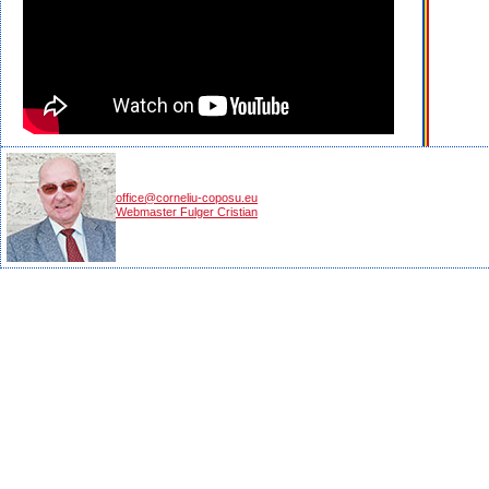
office@corneliu-coposu.eu
Webmaster Fulger Cristian