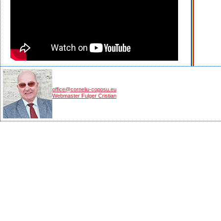
office@corneliu-coposu.eu
Webmaster Fulger Cristian