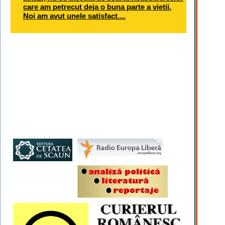
care am petrecut deja o buna parte a vietii.
Noi am avut unele satisfact....