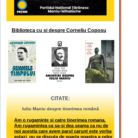
Biblioteca cu si despre Corneliu Coposu
CITATE:
Iuliu Maniu despre tinerimea română
Am o rugaminte si catre tinerimea romana.
Am rugamintea ca sa-si dea seama ca nu de
noi acestia care avem parul carunt este vorba
astazi, nu se discuta de soarta noastra a celor