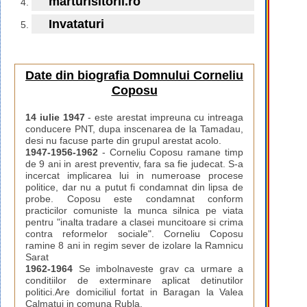
marturisitorii.ro
Invataturi
Date din biografia Domnului Corneliu
Coposu
14 iulie 1947
- este arestat impreuna cu intreaga
conducere PNT, dupa inscenarea de la Tamadau,
desi nu facuse parte din grupul arestat acolo.
1947-1956-1962
- Corneliu Coposu ramane timp
de 9 ani in arest preventiv, fara sa fie judecat. S-a
incercat implicarea lui in numeroase procese
politice, dar nu a putut fi condamnat din lipsa de
probe. Coposu este condamnat conform
practicilor comuniste la munca silnica pe viata
pentru "inalta tradare a clasei muncitoare si crima
contra reformelor sociale". Corneliu Coposu
ramine 8 ani in regim sever de izolare la Ramnicu
Sarat
1962-1964
Se imbolnaveste grav ca urmare a
conditiilor de exterminare aplicat detinutilor
politici.Are domiciliul fortat in Baragan la Valea
Calmatui in comuna Rubla.