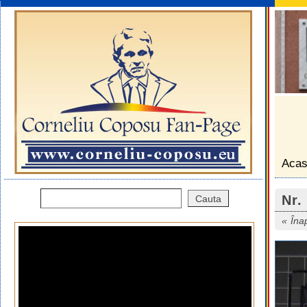
Aca
Nr.
Îna