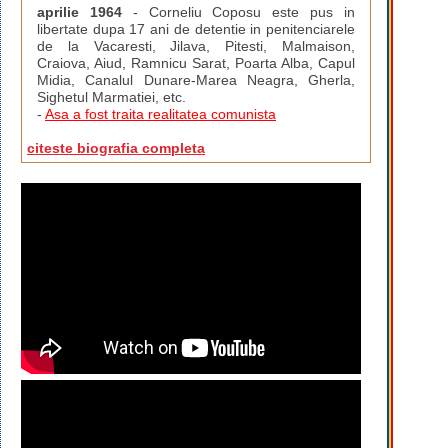
aprilie 1964
- Corneliu Coposu este pus in
libertate dupa 17 ani de detentie in penitenciarele
de la Vacaresti, Jilava, Pitesti, Malmaison,
Craiova, Aiud, Ramnicu Sarat, Poarta Alba, Capul
Midia, Canalul Dunare-Marea Neagra, Gherla,
Sighetul Marmatiei, etc.
-
Asa a fost traita realitatea comunista
citeste biografia completa