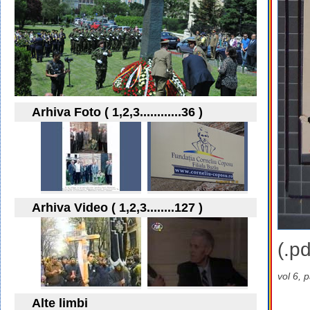
Arhiva Foto ( 1,2,3............36 )
Arhiva Video ( 1,2,3........127 )
(.pd
vol 6, 
Alte limbi