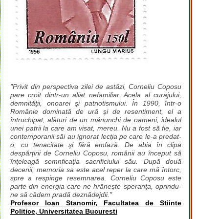
"Privit din perspectiva zilei de astăzi, Corneliu Coposu
pare croit dintr-un aliat nefamiliar. Acela al curajului,
demnităţii, onoarei şi patriotismului. În 1990, într-o
Românie dominată de ură şi de resentiment, el a
întruchipat, alături de un mănunchi de oameni, idealul
unei patrii la care am visat, mereu. Nu a fost să fie, iar
contemporanii săi au ignorat lecţia pe care le-a predat-
o, cu tenacitate şi fără emfază. De abia în clipa
despărţirii de Corneliu Coposu, românii au început să
înţeleagă semnficaţia sacrificiului său. După două
decenii, memoria sa este acel reper la care mă întorc,
spre a respinge resemnarea. Corneliu Coposu este
parte din energia care ne hrăneşte speranţa, oprindu-
ne să cădem pradă deznădejdii."
Profesor Ioan Stanomir, Facultatea de Stiinte
Politice, Universitatea Bucuresti