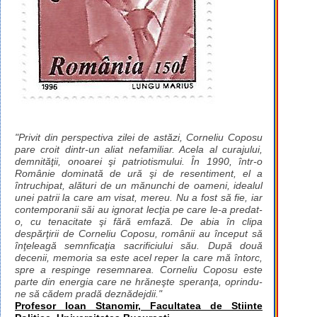
"Privit din perspectiva zilei de astăzi, Corneliu Coposu
pare croit dintr-un aliat nefamiliar. Acela al curajului,
demnităţii, onoarei şi patriotismului. În 1990, într-o
Românie dominată de ură şi de resentiment, el a
întruchipat, alături de un mănunchi de oameni, idealul
unei patrii la care am visat, mereu. Nu a fost să fie, iar
contemporanii săi au ignorat lecţia pe care le-a predat-
o, cu tenacitate şi fără emfază. De abia în clipa
despărţirii de Corneliu Coposu, românii au început să
înţeleagă semnficaţia sacrificiului său. După două
decenii, memoria sa este acel reper la care mă întorc,
spre a respinge resemnarea. Corneliu Coposu este
parte din energia care ne hrăneşte speranţa, oprindu-
ne să cădem pradă deznădejdii."
Profesor Ioan Stanomir, Facultatea de Stiinte