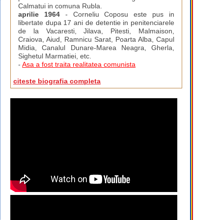
Calmatui in comuna Rubla.
aprilie 1964
- Corneliu Coposu este pus in
libertate dupa 17 ani de detentie in penitenciarele
de la Vacaresti, Jilava, Pitesti, Malmaison,
Craiova, Aiud, Ramnicu Sarat, Poarta Alba, Capul
Midia, Canalul Dunare-Marea Neagra, Gherla,
Sighetul Marmatiei, etc.
-
Asa a fost traita realitatea comunista
citeste biografia completa