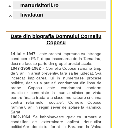
marturisitorii.ro
Invataturi
Date din biografia Domnului Corneliu
Coposu
14 iulie 1947
- este arestat impreuna cu intreaga
conducere PNT, dupa inscenarea de la Tamadau,
desi nu facuse parte din grupul arestat acolo.
1947-1956-1962
- Corneliu Coposu ramane timp
de 9 ani in arest preventiv, fara sa fie judecat. S-a
incercat implicarea lui in numeroase procese
politice, dar nu a putut fi condamnat din lipsa de
probe. Coposu este condamnat conform
practicilor comuniste la munca silnica pe viata
pentru "inalta tradare a clasei muncitoare si crima
contra reformelor sociale". Corneliu Coposu
ramine 8 ani in regim sever de izolare la Ramnicu
Sarat
1962-1964
Se imbolnaveste grav ca urmare a
conditiilor de exterminare aplicat detinutilor
politici.Are domiciliul fortat in Baragan la Valea