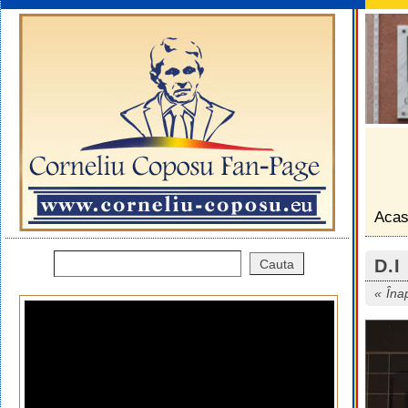
Aca
D.I
Îna