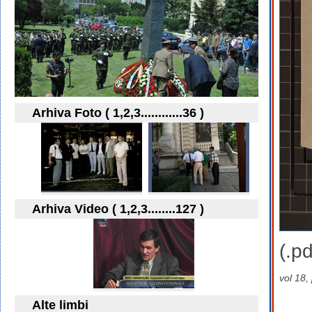
Arhiva Foto ( 1,2,3............36 )
Arhiva Video ( 1,2,3........127 )
(.pd
vol 18,
Alte limbi