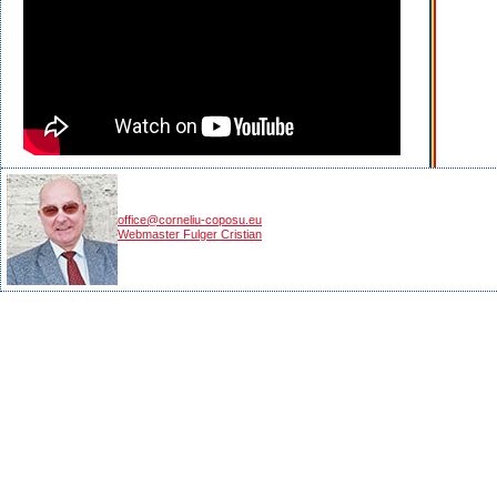
office@corneliu-coposu.eu
Webmaster Fulger Cristian