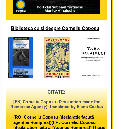
Biblioteca cu si despre Corneliu Coposu
CITATE:
[EN] Corneliu Coposu (Declaration made for
Rompress Agency), translated by Elena Costea
(RO: Corneliu Coposu (declaraţie facută
agenţiei Rompres))(FR: Corneliu Coposu
(déclaration faite á l'Agence Rompres)) I hope