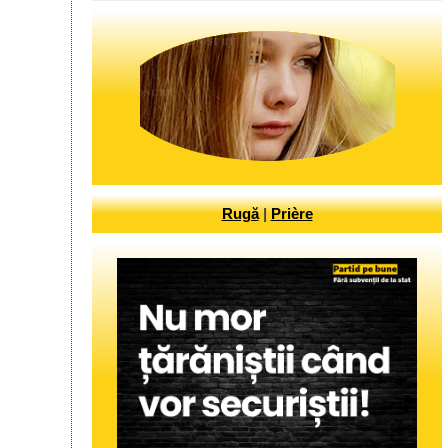
Rugă
|
Prière