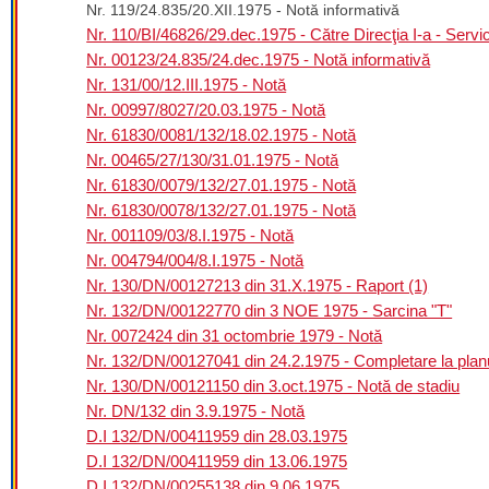
Nr. 119/24.835/20.XII.1975 - Notă informativă
Nr. 110/BI/46826/29.dec.1975 - Către Direcţia I-a - Servici
Nr. 00123/24.835/24.dec.1975 - Notă informativă
Nr. 131/00/12.III.1975 - Notă
Nr. 00997/8027/20.03.1975 - Notă
Nr. 61830/0081/132/18.02.1975 - Notă
Nr. 00465/27/130/31.01.1975 - Notă
Nr. 61830/0079/132/27.01.1975 - Notă
Nr. 61830/0078/132/27.01.1975 - Notă
Nr. 001109/03/8.I.1975 - Notă
Nr. 004794/004/8.I.1975 - Notă
Nr. 130/DN/00127213 din 31.X.1975 - Raport (1)
Nr. 132/DN/00122770 din 3 NOE 1975 - Sarcina "T"
Nr. 0072424 din 31 octombrie 1979 - Notă
Nr. 132/DN/00127041 din 24.2.1975 - Completare la plan
Nr. 130/DN/00121150 din 3.oct.1975 - Notă de stadiu
Nr. DN/132 din 3.9.1975 - Notă
D.I 132/DN/00411959 din 28.03.1975
D.I 132/DN/00411959 din 13.06.1975
D.I 132/DN/00255138 din 9.06.1975