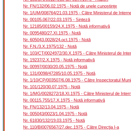
Nr. FN/132/06.02.1975 - Notă de unele cunoştinţe
Nr. 1/UM/008764/21.03.1975 - Către Ministerul de Interne 
Nr. 00105.067/22.03.1975 - Sinteză
Nr. 12185/00159/24.X.1975 - Notă informativă
Nr. 0095480/27.XI.1975 - Notă
Nr. 605043.0028/24.oct.1975 - Notă
Nr. F.N./3.X.1975/132 - Notă
Nr. 103/CT/0024972/30.X.1975 - Către Ministerul de Intern
Nr. 19237/2.X.1975 - Notă informativă
Nr. 00997/0030/20.05.1975 - Notă
Nr. 131/0098/47285/10.05.1975 - Notă
Nr. 1/10/CP/003507/6.08.1975 - Către Inspectoratul Munici
Nr. 101/120/30.07.1975 - Notă
Nr. 1/MG/0028272/18.XI.1975 - Către Ministerul de Interne
Nr. 00115.755/17.X.1975 - Notă informativă
Nr. FN/132/13.04.1975 - Notă
Nr. 005043/0023/1.04.1975 - Notă
Nr. 61830/132/19.03.1975 - Notă
Nr. 110/BI0076567/27.dec.1975 - Către Direcţia I-a