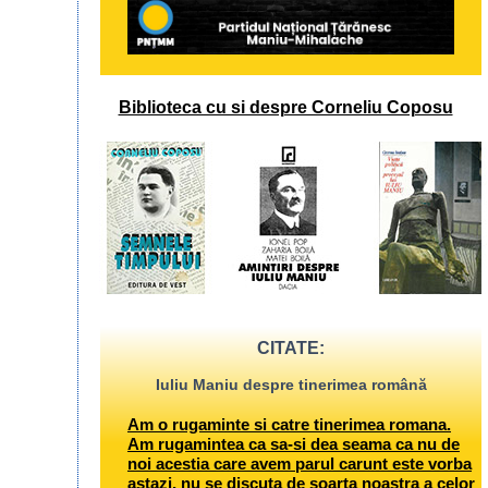
Biblioteca cu si despre Corneliu Coposu
CITATE:
Iuliu Maniu despre tinerimea română
Am o rugaminte si catre tinerimea romana.
Am rugamintea ca sa-si dea seama ca nu de
noi acestia care avem parul carunt este vorba
astazi, nu se discuta de soarta noastra a celor