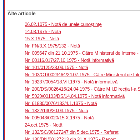
Alte articole
06.02.1975 - Notă de unele cunoştinţe
14.03.1975 - Notă
15.X.1975 - Notă
Nr. FN/3.X.1975/132 - Notă
Nr. 009647 din 21.10.1975 - Către Ministerul de Interne - 
Nr. 00116.017/27.10.1975 - Notă informativă
Nr. 101/0125/23.09.1975 - Notă
Nr. 103/CT/0023464/24.07.1975 - Către Ministerul de Inter
Nr. 19237/0054/18.VII.1975 - Notă informativă
Nr. 200/DS/0026416/24.04.1975 - Către M.I.Direcţia I-a Se
Nr. 5929/00193/DS/14.04.1975 - Notă informativă
Nr. 61830/0076/132/4.1.1975 - Notă
Nr. 1322/130/20.03.1975 - Notă
Nr. 005043/0020/15.X.1975 - Notă
24.oct.1975 - Notă
Nr. 132/SC/00127247 din 5.dec.1975 - Referat
Nr. 130/DN/00127213 din 31.X.1975 - Raport