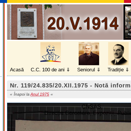
Acasă
C.C. 100 de ani
Seniorul
Tradiție
Nr. 119/24.835/20.XII.1975 - Notă inform
Înapoi la
Anul 1975