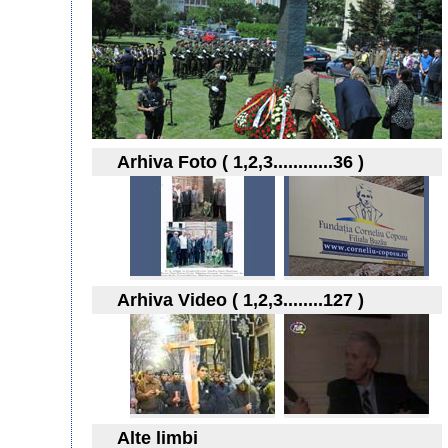
Arhiva Foto ( 1,2,3............36 )
Arhiva Video ( 1,2,3........127 )
Alte limbi