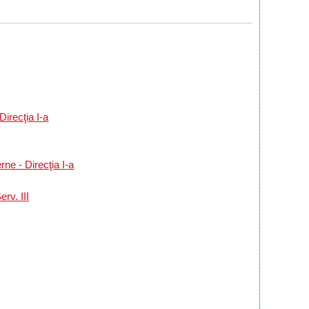
Direcţia I-a
ne - Direcţia I-a
rv. III