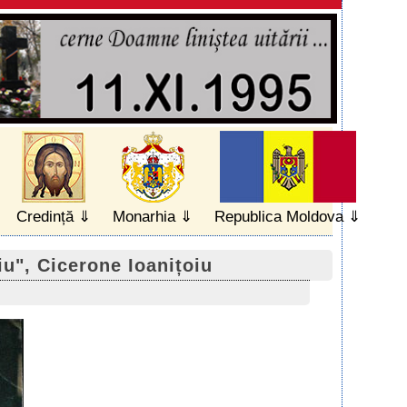
Credință
Monarhia
Republica Moldova
niu", Cicerone Ioanițoiu