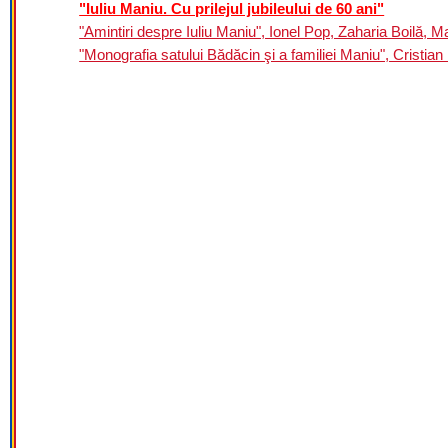
"Iuliu Maniu. Cu prilejul jubileului de 60 ani"
"Amintiri despre Iuliu Maniu", Ionel Pop, Zaharia Boilă, Ma
"Monografia satului Bădăcin şi a familiei Maniu", Cristian