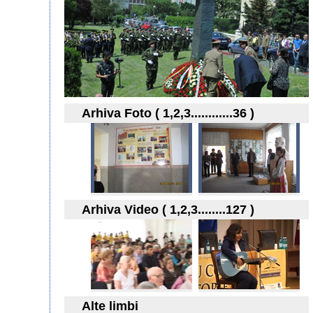
Arhiva Foto ( 1,2,3............36 )
Arhiva Video ( 1,2,3........127 )
Alte limbi