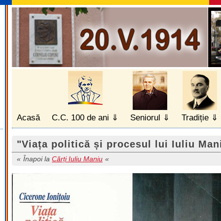
Acasă
C.C. 100 de ani
Seniorul
Tradiție
"Viața politică și procesul lui Iuliu Ma
Înapoi la
Cărți Iuliu Maniu