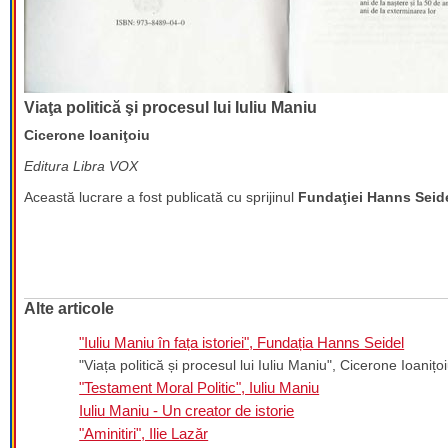
Viaţa politică şi procesul lui Iuliu Maniu
Cicerone Ioaniţoiu
Editura Libra VOX
Această lucrare a fost publicată cu sprijinul
Fundaţiei Hanns Seid
Alte articole
"Iuliu Maniu în fața istoriei", Fundația Hanns Seidel
"Viața politică și procesul lui Iuliu Maniu", Cicerone Ioanițo
"Testament Moral Politic", Iuliu Maniu
Iuliu Maniu - Un creator de istorie
"Aminitiri", Ilie Lazăr