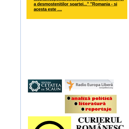
a desmostenitilor soartei..." "Romania - si
acesta este ....