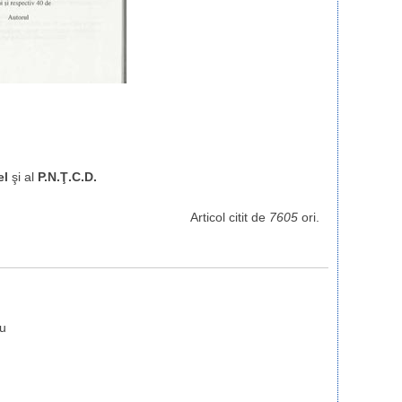
el
şi al
P.N.Ţ.C.D.
Articol citit de
7605
ori.
iu