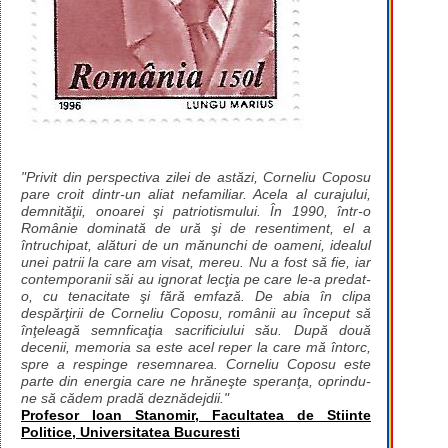
"Privit din perspectiva zilei de astăzi, Corneliu Coposu
pare croit dintr-un aliat nefamiliar. Acela al curajului,
demnităţii, onoarei şi patriotismului. În 1990, într-o
Românie dominată de ură şi de resentiment, el a
întruchipat, alături de un mănunchi de oameni, idealul
unei patrii la care am visat, mereu. Nu a fost să fie, iar
contemporanii săi au ignorat lecţia pe care le-a predat-
o, cu tenacitate şi fără emfază. De abia în clipa
despărţirii de Corneliu Coposu, românii au început să
înţeleagă semnficaţia sacrificiului său. După două
decenii, memoria sa este acel reper la care mă întorc,
spre a respinge resemnarea. Corneliu Coposu este
parte din energia care ne hrăneşte speranţa, oprindu-
ne să cădem pradă deznădejdii."
Profesor Ioan Stanomir, Facultatea de Stiinte
Politice, Universitatea Bucuresti