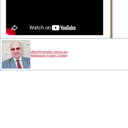
office@corneliu-coposu.eu
Webmaster Fulger Cristian