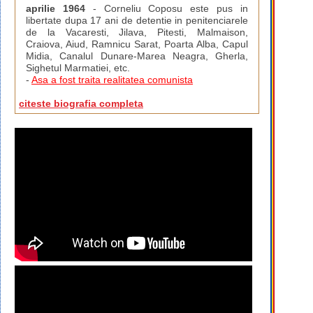
aprilie 1964
- Corneliu Coposu este pus in
libertate dupa 17 ani de detentie in penitenciarele
de la Vacaresti, Jilava, Pitesti, Malmaison,
Craiova, Aiud, Ramnicu Sarat, Poarta Alba, Capul
Midia, Canalul Dunare-Marea Neagra, Gherla,
Sighetul Marmatiei, etc.
-
Asa a fost traita realitatea comunista
citeste biografia completa