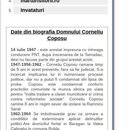
marturisitorii.ro
Invataturi
Date din biografia Domnului Corneliu
Coposu
14 iulie 1947
- este arestat impreuna cu intreaga
conducere PNT, dupa inscenarea de la Tamadau,
desi nu facuse parte din grupul arestat acolo.
1947-1956-1962
- Corneliu Coposu ramane timp
de 9 ani in arest preventiv, fara sa fie judecat. S-a
incercat implicarea lui in numeroase procese
politice, dar nu a putut fi condamnat din lipsa de
probe. Coposu este condamnat conform
practicilor comuniste la munca silnica pe viata
pentru "inalta tradare a clasei muncitoare si crima
contra reformelor sociale". Corneliu Coposu
ramine 8 ani in regim sever de izolare la Ramnicu
Sarat
1962-1964
Se imbolnaveste grav ca urmare a
conditiilor de exterminare aplicat detinutilor
politici.Are domiciliul fortat in Baragan la Valea
Calmatui in comuna Rubla.