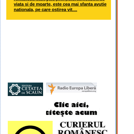
viata si de moarte, este cea mai sfanta avutie
nationala, pe care ostirea vit....