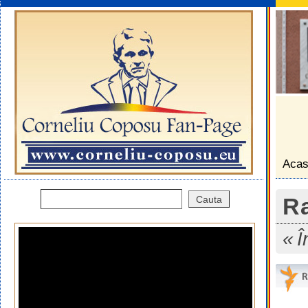
Aca
R
Î