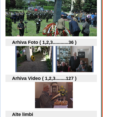
Arhiva Foto ( 1,2,3............36 )
Arhiva Video ( 1,2,3........127 )
Alte limbi