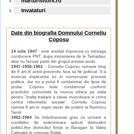
marturisitorii.ro
Invataturi
Date din biografia Domnului Corneliu
Coposu
14 iulie 1947
- este arestat impreuna cu intreaga
conducere PNT, dupa inscenarea de la Tamadau,
desi nu facuse parte din grupul arestat acolo.
1947-1956-1962
- Corneliu Coposu ramane timp
de 9 ani in arest preventiv, fara sa fie judecat. S-a
incercat implicarea lui in numeroase procese
politice, dar nu a putut fi condamnat din lipsa de
probe. Coposu este condamnat conform
practicilor comuniste la munca silnica pe viata
pentru "inalta tradare a clasei muncitoare si crima
contra reformelor sociale". Corneliu Coposu
ramine 8 ani in regim sever de izolare la Ramnicu
Sarat
1962-1964
Se imbolnaveste grav ca urmare a
conditiilor de exterminare aplicat detinutilor
politici.Are domiciliul fortat in Baragan la Valea
Calmatui in comuna Rubla.