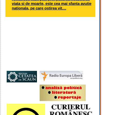
viata si de moarte, este cea mai sfanta avutie
nationala, pe care ostirea vit....