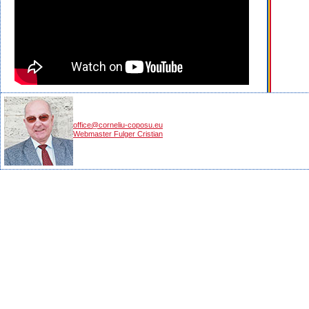
office@corneliu-coposu.eu
Webmaster Fulger Cristian