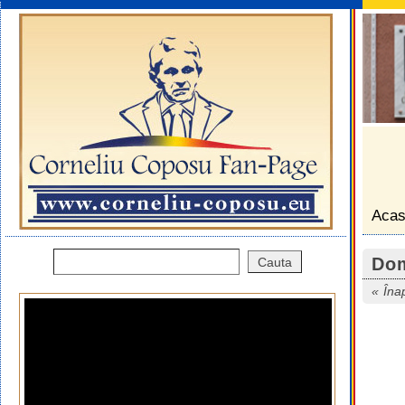
Aca
Dom
Îna