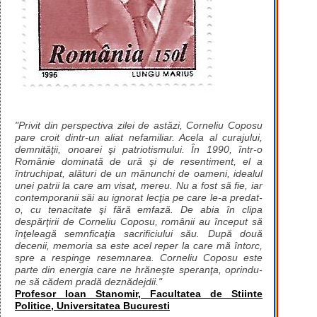
"Privit din perspectiva zilei de astăzi, Corneliu Coposu
pare croit dintr-un aliat nefamiliar. Acela al curajului,
demnităţii, onoarei şi patriotismului. În 1990, într-o
Românie dominată de ură şi de resentiment, el a
întruchipat, alături de un mănunchi de oameni, idealul
unei patrii la care am visat, mereu. Nu a fost să fie, iar
contemporanii săi au ignorat lecţia pe care le-a predat-
o, cu tenacitate şi fără emfază. De abia în clipa
despărţirii de Corneliu Coposu, românii au început să
înţeleagă semnficaţia sacrificiului său. După două
decenii, memoria sa este acel reper la care mă întorc,
spre a respinge resemnarea. Corneliu Coposu este
parte din energia care ne hrăneşte speranţa, oprindu-
ne să cădem pradă deznădejdii."
Profesor Ioan Stanomir, Facultatea de Stiinte
Politice, Universitatea Bucuresti