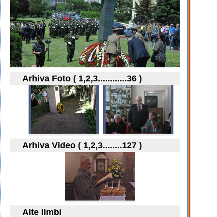
Arhiva Foto ( 1,2,3............36 )
Arhiva Video ( 1,2,3........127 )
Alte limbi