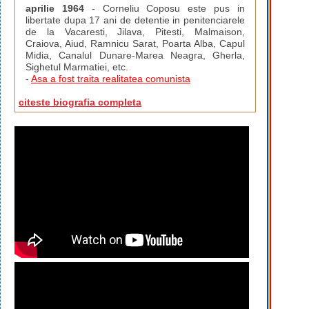
aprilie 1964
- Corneliu Coposu este pus in
libertate dupa 17 ani de detentie in penitenciarele
de la Vacaresti, Jilava, Pitesti, Malmaison,
Craiova, Aiud, Ramnicu Sarat, Poarta Alba, Capul
Midia, Canalul Dunare-Marea Neagra, Gherla,
Sighetul Marmatiei, etc.
-
Asa a fost traita realitatea comunista
citeste biografia completa