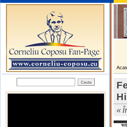
Aca
Fe
Hi
Î