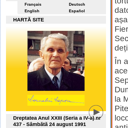
tor
Français
Deutsch
dato
English
Español
așa-
HARTĂ SITE
Fier
Sec
deți
În 
ace
Sep
Dum
la 
Pit
loc
Dreptatea Anul XXIII (Seria a IV-a) nr
437 - Sâmbătă 24 august 1991
anti