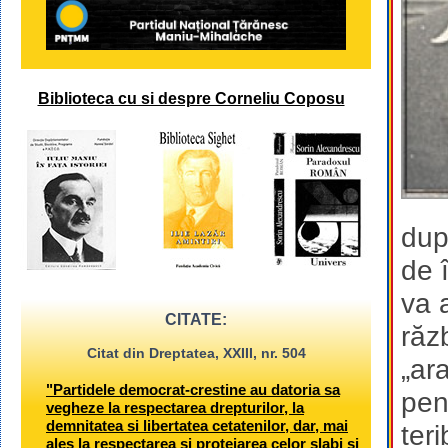
Biblioteca cu si despre Corneliu Coposu
dup
de 
va 
CITATE:
răz
Citat din Dreptatea, XXIII, nr. 504
„ar
"Partidele democrat-crestine au datoria sa
pen
vegheze la respectarea drepturilor, la
demnitatea si libertatea cetatenilor, dar, mai
ter
ales la respectarea si protejarea celor slabi si