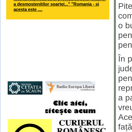
a desmostenitilor soartei..." "Romania - si
Pit
acesta este ....
com
o bu
pen
peni
În p
jud
pen
rep
a p
vre
Ace
faț