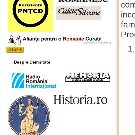
com
inc
fami
Pro
ISTORIE
Despre Demnitate