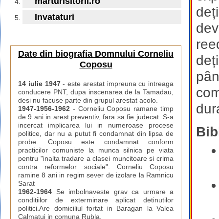
marturisitorii.ro
deț
Invataturi
dev
ree
Date din biografia Domnului Corneliu
deți
Coposu
pân
14 iulie 1947
- este arestat impreuna cu intreaga
com
conducere PNT, dupa inscenarea de la Tamadau,
desi nu facuse parte din grupul arestat acolo.
dur
1947-1956-1962
- Corneliu Coposu ramane timp
de 9 ani in arest preventiv, fara sa fie judecat. S-a
incercat implicarea lui in numeroase procese
Bib
politice, dar nu a putut fi condamnat din lipsa de
probe. Coposu este condamnat conform
practicilor comuniste la munca silnica pe viata
pentru "inalta tradare a clasei muncitoare si crima
contra reformelor sociale". Corneliu Coposu
ramine 8 ani in regim sever de izolare la Ramnicu
Sarat
1962-1964
Se imbolnaveste grav ca urmare a
conditiilor de exterminare aplicat detinutilor
politici.Are domiciliul fortat in Baragan la Valea
Calmatui in comuna Rubla.