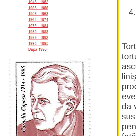
Tor
tor
asc
lin
pro
eve
da 
sus
pen