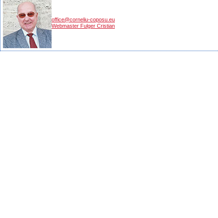
office@corneliu-coposu.eu
Webmaster Fulger Cristian