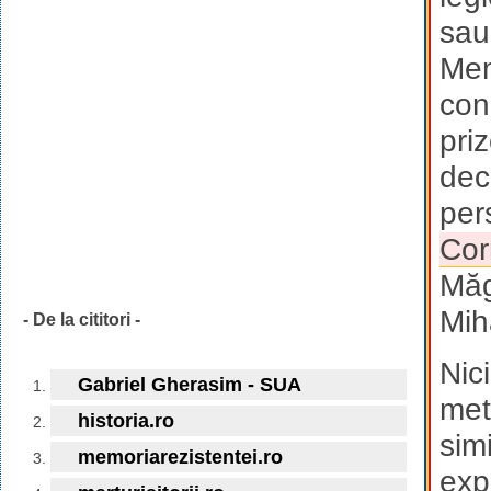
sau
Mem
con
pri
dec
per
Cor
Măg
Mih
- De la cititori -
Nic
Gabriel Gherasim - SUA
met
historia.ro
sim
memoriarezistentei.ro
exp