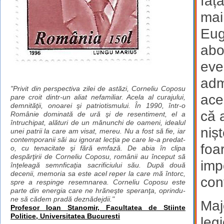
față
mai
Eug
abo
eve
adm
"Privit din perspectiva zilei de astăzi, Corneliu Coposu
ace
pare croit dintr-un aliat nefamiliar. Acela al curajului,
demnităţii, onoarei şi patriotismului. În 1990, într-o
că 
Românie dominată de ură şi de resentiment, el a
întruchipat, alături de un mănunchi de oameni, idealul
niș
unei patrii la care am visat, mereu. Nu a fost să fie, iar
contemporanii săi au ignorat lecţia pe care le-a predat-
foa
o, cu tenacitate şi fără emfază. De abia în clipa
despărţirii de Corneliu Coposu, românii au început să
imp
înţeleagă semnficaţia sacrificiului său. După două
decenii, memoria sa este acel reper la care mă întorc,
cont
spre a respinge resemnarea. Corneliu Coposu este
parte din energia care ne hrăneşte speranţa, oprindu-
ne să cădem pradă deznădejdii."
Maj
Profesor Ioan Stanomir, Facultatea de Stiinte
Politice, Universitatea Bucuresti
legi