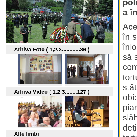
pol
a î
Ace
în s
înl
Arhiva Foto ( 1,2,3............36 )
să 
com
tort
stă
Arhiva Video ( 1,2,3........127 )
obi
pia
slă
deți
Alte limbi