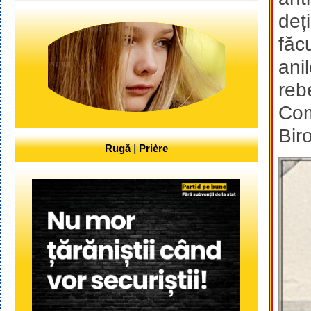
deț
făc
ani
reb
Com
Bir
Rugă
|
Prière