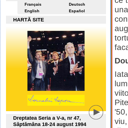
ce 
Français
Deutsch
una
English
Español
con
HARTĂ SITE
aug
tort
fac
Dou
Iat
lum
viit
Pit
'50,
Dreptatea Seria a V-a, nr 47,
viu
Săptămâna 18-24 august 1994