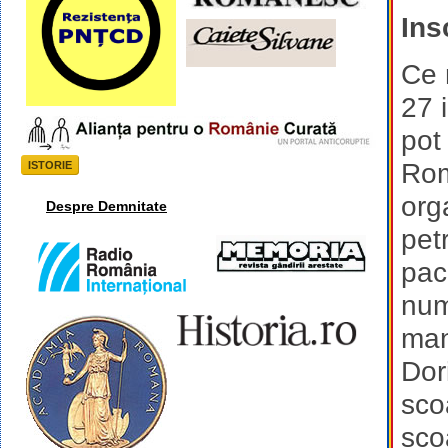
Ins
Ce 
27 
pot 
Rom
ISTORIE
orga
Despre Demnitate
pet
paca
num
man
Dori
sco
sco