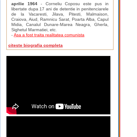
aprilie 1964
- Corneliu Coposu este pus in
libertate dupa 17 ani de detentie in penitenciarele
de la Vacaresti, Jilava, Pitesti, Malmaison,
Craiova, Aiud, Ramnicu Sarat, Poarta Alba, Capul
Midia, Canalul Dunare-Marea Neagra, Gherla,
Sighetul Marmatiei, etc.
-
Asa a fost traita realitatea comunista
citeste biografia completa