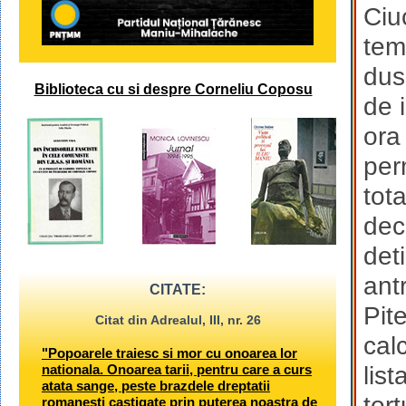
Ciu
tem
dus
Biblioteca cu si despre Corneliu Coposu
de 
ora
per
tot
dec
deti
ant
CITATE:
Pite
Citat din Adrealul, III, nr. 26
cal
"Popoarele traiesc si mor cu onoarea lor
nationala. Onoarea tarii, pentru care a curs
lis
atata sange, peste brazdele dreptatii
tor
romanesti castigate prin puterea noastra de