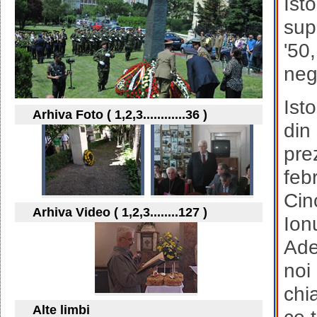
Isto
supr
'50,
neg
Ist
Arhiva Foto ( 1,2,3............36 )
din 
prez
feb
Cinc
Arhiva Video ( 1,2,3........127 )
Ion
Adel
noi
chia
Alte limbi