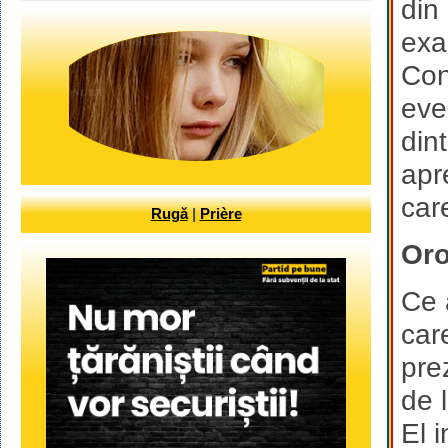
din 
exa
Con
eve
din
apr
care
Rugă
|
Prière
Oro
Ce 
car
pre
de 
El 