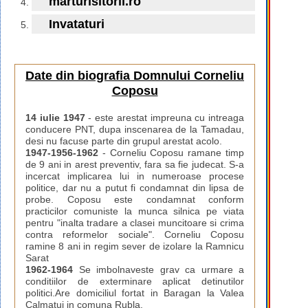
marturisitorii.ro
Invataturi
Date din biografia Domnului Corneliu
Coposu
14 iulie 1947
- este arestat impreuna cu intreaga
conducere PNT, dupa inscenarea de la Tamadau,
desi nu facuse parte din grupul arestat acolo.
1947-1956-1962
- Corneliu Coposu ramane timp
de 9 ani in arest preventiv, fara sa fie judecat. S-a
incercat implicarea lui in numeroase procese
politice, dar nu a putut fi condamnat din lipsa de
probe. Coposu este condamnat conform
practicilor comuniste la munca silnica pe viata
pentru "inalta tradare a clasei muncitoare si crima
contra reformelor sociale". Corneliu Coposu
ramine 8 ani in regim sever de izolare la Ramnicu
Sarat
1962-1964
Se imbolnaveste grav ca urmare a
conditiilor de exterminare aplicat detinutilor
politici.Are domiciliul fortat in Baragan la Valea
Calmatui in comuna Rubla.