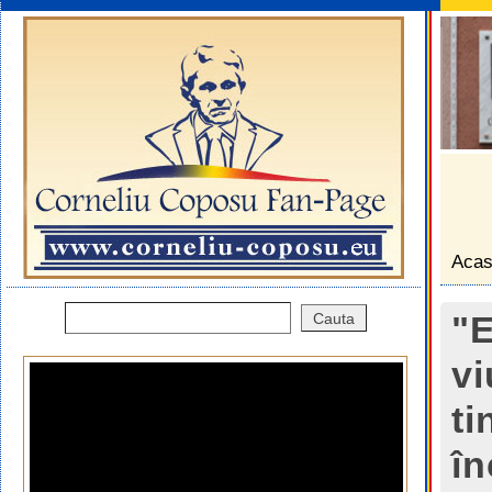
Aca
"E
vi
ti
în