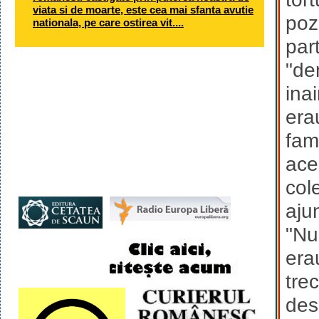
viata si de moarte, este cea mai sfanta avutie
poz
nationala, pe care ostirea vit....
par
"de
ina
era
fam
ace
col
aju
"Nu
era
tre
des