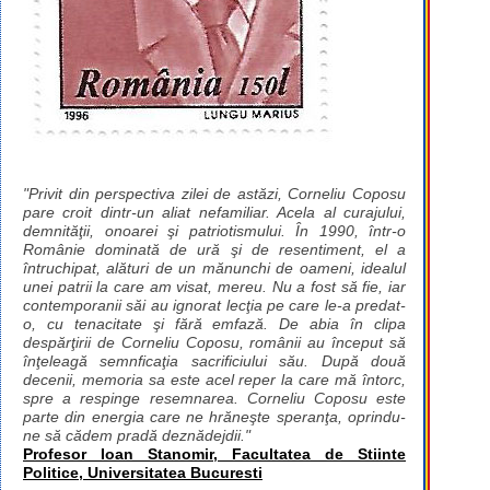
"Privit din perspectiva zilei de astăzi, Corneliu Coposu
pare croit dintr-un aliat nefamiliar. Acela al curajului,
demnităţii, onoarei şi patriotismului. În 1990, într-o
Românie dominată de ură şi de resentiment, el a
întruchipat, alături de un mănunchi de oameni, idealul
unei patrii la care am visat, mereu. Nu a fost să fie, iar
contemporanii săi au ignorat lecţia pe care le-a predat-
o, cu tenacitate şi fără emfază. De abia în clipa
despărţirii de Corneliu Coposu, românii au început să
înţeleagă semnficaţia sacrificiului său. După două
decenii, memoria sa este acel reper la care mă întorc,
spre a respinge resemnarea. Corneliu Coposu este
parte din energia care ne hrăneşte speranţa, oprindu-
ne să cădem pradă deznădejdii."
Profesor Ioan Stanomir, Facultatea de Stiinte
Politice, Universitatea Bucuresti