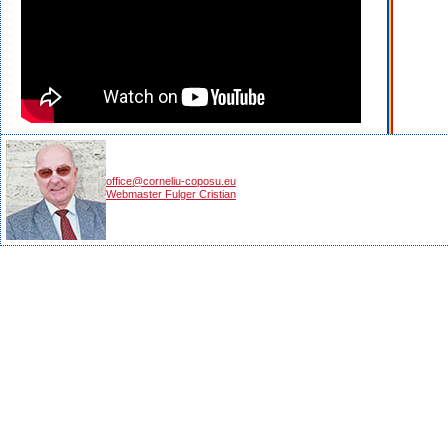
office@corneliu-coposu.eu
Webmaster Fulger Cristian